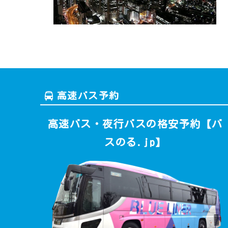
高速バス予約
高速バス・夜行バスの格安予約【バ
スのる.jp】