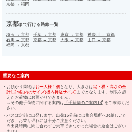
京都
→
福岡
京都
まで行ける路線一覧
埼玉
→
京都
千葉
→
京都
東京
→
京都
神奈川
→
京都
石川
→
京都
京都
→
京都
大阪
→
京都
山口
→
京都
福岡
→
京都
重要なご案内
お預かり荷物は
お一人様１個
となり、大きさは
縦・横・高さの合
計1.2m以内のサイズ(機内持込サイズ)
までとなります。制限を超
えたお荷物はお預かりできません。
→その他手荷物に関する案内は
「手荷物のご案内」
をご確認くだ
さい。
バスは定刻に出発します。出発15分前には集合場所へお越しいた
だき、お乗り遅れには十分ご注意ください。
※出発時間に間に合わずご乗車できなかった場合の返金はござい
ません。