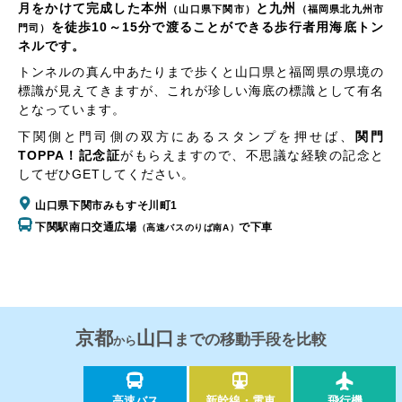
月をかけて完成した本州
と九州
（山口県下関市）
（福岡県北九州市
を徒歩10～15分で渡ることができる歩行者用海底トン
門司）
ネルです。
トンネルの真ん中あたりまで歩くと山口県と福岡県の県境の
標識が見えてきますが、これが珍しい海底の標識として有名
となっています。
下関側と門司側の双方にあるスタンプを押せば、
関門
TOPPA！記念証
がもらえますので、不思議な経験の記念と
してぜひGETしてください。
山口県下関市みもすそ川町1
下関駅南口交通広場
で下車
（高速バスのりば南A）
京都
山口
までの移動手段を比較
から
高速バス
新幹線・電車
飛行機