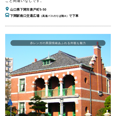
こと間違いなしです。
山口県下関市唐戸町5-50
下関駅南口交通広場
で下車
（高速バスのりば南A）
赤レンガの異国情緒あふれる外観も魅力