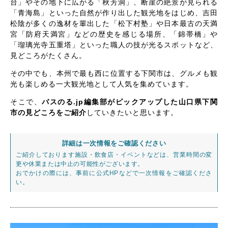
台」やその地下に広がる「秋芳洞」、断崖の絶景が見られる
「青海島」といった自然が作り出した観光地をはじめ、吉田
松陰が多くの逸材を輩出した「松下村塾」や日本最古の天満
宮「防府天満宮」などの歴史を感じる場所、「錦帯橋」や
「瑠璃光寺五重塔」といった職人の技が光るスポットなど、
見どころがたくさん。
その中でも、本州で最も西に位置する下関市は、グルメも観
光も楽しめる一大観光地として人気を集めています。
そこで、
バスのる.jp編集部がピックアップした山口県下関
市の見どころをご紹介
していきたいと思います。
詳細は一次情報をご確認ください
ご紹介しております施設・飲食店・イベントなどは、営業時間の変
更や休業または中止の可能性がございます。
おでかけの際には、事前に公式HPなどで一次情報をご確認くださ
い。