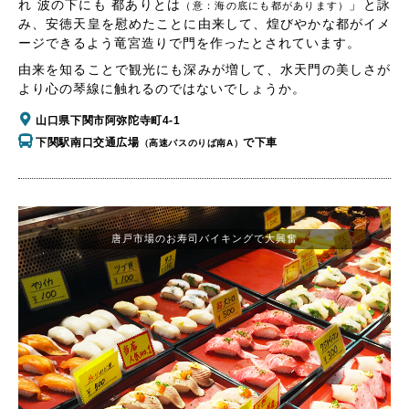
れ 波の下にも 都ありとは
」と詠
（意：海の底にも都があります）
み、安徳天皇を慰めたことに由来して、煌びやかな都がイメ
ージできるよう竜宮造りで門を作ったとされています。
由来を知ることで観光にも深みが増して、水天門の美しさが
より心の琴線に触れるのではないでしょうか。
山口県下関市阿弥陀寺町4-1
下関駅南口交通広場
で下車
（高速バスのりば南A）
唐戸市場のお寿司バイキングで大興奮