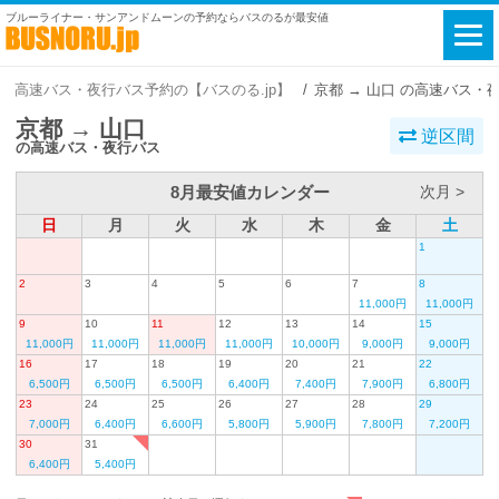
ブルーライナー・サンアンドムーンの予約ならバスのるが最安値
高速バス・夜行バス予約の【バスのる.jp】
京都 → 山口 の高速バス・
京都 → 山口
逆区間
の高速バス・夜行バス
8月最安値カレンダー
次月 >
日
月
火
水
木
金
土
1
2
3
4
5
6
7
8
11,000円
11,000円
9
10
11
12
13
14
15
11,000円
11,000円
11,000円
11,000円
10,000円
9,000円
9,000円
16
17
18
19
20
21
22
6,500円
6,500円
6,500円
6,400円
7,400円
7,900円
6,800円
23
24
25
26
27
28
29
7,000円
6,400円
6,600円
5,800円
5,900円
7,800円
7,200円
30
31
6,400円
5,400円