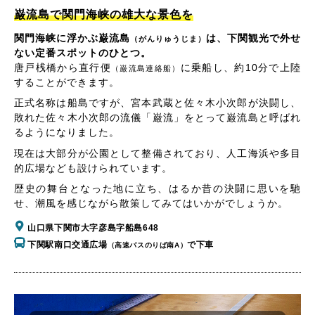
巌流島で関門海峡の雄大な景色を
関門海峡に浮かぶ巌流島
は、下関観光で外せ
（がんりゅうじま）
ない定番スポットのひとつ。
唐戸桟橋から直行便
に乗船し、約10分で上陸
（巌流島連絡船）
することができます。
正式名称は船島ですが、宮本武蔵と佐々木小次郎が決闘し、
敗れた佐々木小次郎の流儀「巌流」をとって巌流島と呼ばれ
るようになりました。
現在は大部分が公園として整備されており、人工海浜や多目
的広場なども設けられています。
歴史の舞台となった地に立ち、はるか昔の決闘に思いを馳
せ、潮風を感じながら散策してみてはいかがでしょうか。
山口県下関市大字彦島字船島648
下関駅南口交通広場
で下車
（高速バスのりば南A）