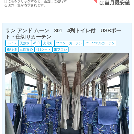
日にちをクリックすると、該当日に運行す
は当月最安値
る便の一覧が表示されます。
サン アンド ムーン 301 4列トイレ付 USBポー
ト・仕切りカーテン
Wi-Fi
トイレ
天然水
充電可
フロントカーテン
パーソナルカーテン
夜行便
女性安心
4列シート
歯ブラシ