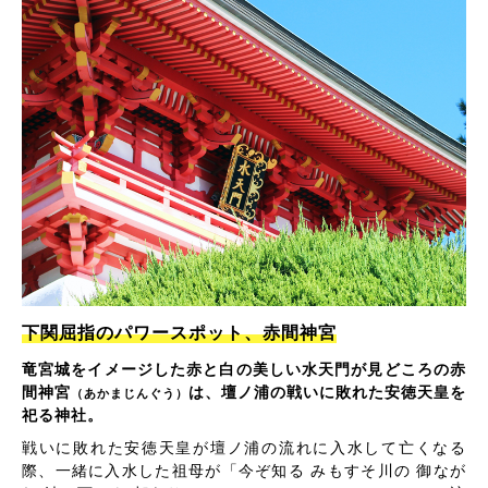
下関屈指のパワースポット、赤間神宮
竜宮城をイメージした赤と白の美しい水天門が見どころの赤
間神宮
は、壇ノ浦の戦いに敗れた安徳天皇を
（あかまじんぐう）
祀る神社。
戦いに敗れた安徳天皇が壇ノ浦の流れに入水して亡くなる
際、一緒に入水した祖母が「今ぞ知る みもすそ川の 御なが