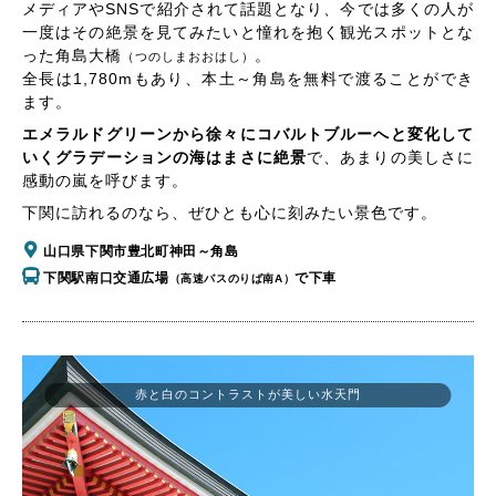
メディアやSNSで紹介されて話題となり、今では多くの人が
一度はその絶景を見てみたいと憧れを抱く観光スポットとな
った角島大橋
。
（つのしまおおはし）
全長は1,780mもあり、本土～角島を無料で渡ることができ
ます。
エメラルドグリーンから徐々にコバルトブルーへと変化して
いくグラデーションの海はまさに絶景
で、あまりの美しさに
感動の嵐を呼びます。
下関に訪れるのなら、ぜひとも心に刻みたい景色です。
山口県下関市豊北町神田～角島
下関駅南口交通広場
で下車
（高速バスのりば南A）
赤と白のコントラストが美しい水天門