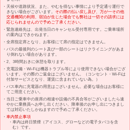
天候や道路状況、また、やむを得ない事情により予定通り運行で
きない場合がございます。
その際の払い戻し及び、万が一その他
交通機関の利用、宿泊が生じた場合でも弊社は一切その請求には
応じられませんので予めご了承ください。
緊急連絡先は、出発当日のキャンセル受付専用です。ご乗車場所
の案内はできかねます。
全席指定席となり、お客様にて席の指定はできません。
バスの最後列のシート及び一部のシートはリクライニングがあま
り倒れない場合があります。
2、3時間おきに休憩を取ります。
充電設備・Wi-Fiは機器トラブル等により使用できない場合がござ
います。その際のご返金はございません。（コンセント・Wi-Fiは
付加サービスとなり、運賃に含まれていない為。）
バス車内に充電器の用意はございません。必要な場合はお客様に
てご用意ください。
当日ご乗車中の座席の相違や設備の不具合等がございましたら速
やかに乗務員へお申し出ください。降車後のお申し出につきまし
ては対応いたしかねますので予めご了承ください。
車内禁止事項
車内は終日禁煙（アイコス、グローなどの電子タバコを含
む）です。