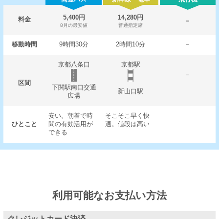
5,400円
14,280円
料金
－
8月の最安値
普通指定席
移動時間
9時間30分
2時間10分
－
京都八条口
京都駅
－
区間
下関駅南口交通
新山口駅
広場
安い。朝着で時
そこそこ早く快
ひとこと
間の有効活用が
適。値段は高い
できる
利用可能なお支払い方法
クレジットカード決済