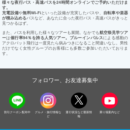
様々な夜行バス・高速バスを24時間オンラインでご予約いただけま
す。
充電設備
や
無料Wi-Fi
といった設備が充実したバスや、
自転車や楽器
が積み込める
バスなど、あなたに合った夜行バス・高速バスがきっと
見つかるはず。
また、バスを利用した様々なツアーも展開。なかでも
航空祭見学ツア
ー
は
催行率94％を誇る人気ツアー。ブルーインパルス
による感動の
アクロバット飛行は一度見たら病みつきになること間違いなし。男性
だけでなく女性グループのお客様にも多数ご参加いただいておりま
す。
フォロワー、お友達募集中
割引クーポン配布中
グルメ・旅行情報な
運行状況など最新情
乗り場案内など
ど
報