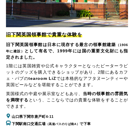
旧下関英国領事館で貴重な体験を
旧下関英国領事館は日本に現存する最古の領事館建築
（1906
として有名で、1999年には国の重要文化財にも指
年に建設）
定されました。
1階には英国雑貨や公式キャラクターとなったピーターラビ
ットのグッズを購入できるショップがあり、2階にあるカフ
ェ・パプの
tearoom LiZ
では本格的なアフタヌーンティーや
英国ビールなどを堪能することができます。
英国様式の中庭や展示室などもあり、
当時の領事館の雰囲気
を満喫する
という、ここならではの貴重な体験をすることが
できます。
山口県下関市唐戸町4-11
下関駅南口交通広場
で下車
（高速バスのりば南A）