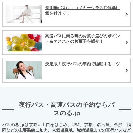
長距離バスはエコノミークラス症候群に
気を付けて！
高速バスに乗る時のお菓子選びのポイン
ト＆オススメのお菓子を紹介！
決定版！夜行バスの車内で睡眠するコツ
夜行バス・高速バスの予約ならバ
スのる.jp
バスのる.jpは京都⇔山口をはじめ、USJ、京都、名古屋、金沢、福
岡などの主要路線に加え、人気温泉地、城崎温泉までの直行バスなど