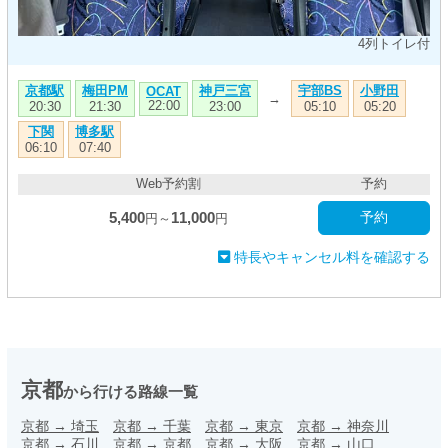
4列トイレ付
京都駅
梅田PM
神戸三宮
宇部BS
小野田
OCAT
→
22:00
20:30
21:30
23:00
05:10
05:20
下関
博多駅
06:10
07:40
Web予約割
予約
5,400
11,000
予約
円～
円
特長やキャンセル料を確認する
京都
から行ける路線一覧
京都
→
埼玉
京都
→
千葉
京都
→
東京
京都
→
神奈川
京都
→
石川
京都
→
京都
京都
→
大阪
京都
→
山口