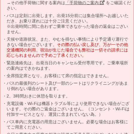
→その他手荷物に関する案内は
「手荷物のご案内」
をご確認くだ
さい。
バスは定刻に出発します。出発15分前には集合場所へお越しいた
だき、お乗り遅れには十分ご注意ください。
※出発時間に間に合わずご乗車できなかった場合の返金はござい
ません。
天候や道路状況、また、やむを得ない事情により予定通り運行で
きない場合がございます。
その際の払い戻し及び、万が一その他
交通機関の利用、宿泊が生じた場合でも弊社は一切その請求には
応じられませんので予めご了承ください。
緊急連絡先は、出発当日のキャンセル受付専用です。ご乗車場所
の案内はできかねます。
全席指定席となり、お客様にて席の指定はできません。
バスの最後列のシート及び一部のシートはリクライニングがあま
り倒れない場合があります。
2、3時間おきに休憩を取ります。
充電設備・Wi-Fiは機器トラブル等により使用できない場合がござ
います。その際のご返金はございません。（コンセント・Wi-Fiは
付加サービスとなり、運賃に含まれていない為。）
バス車内に充電器の用意はございません。必要な場合はお客様に
てご用意ください。