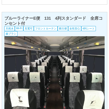
ブルーライナーE便 131 4列スタンダード 全席コ
ンセント付
Wi-Fi
天然水
充電可
フロントカーテン
夜行便
女性安心
4列シート
歯ブラシ