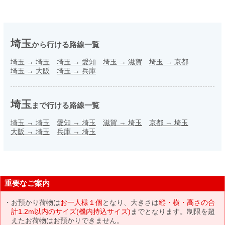
埼玉
から行ける路線一覧
埼玉
→
埼玉
埼玉
→
愛知
埼玉
→
滋賀
埼玉
→
京都
埼玉
→
大阪
埼玉
→
兵庫
埼玉
まで行ける路線一覧
埼玉
→
埼玉
愛知
→
埼玉
滋賀
→
埼玉
京都
→
埼玉
大阪
→
埼玉
兵庫
→
埼玉
重要なご案内
お預かり荷物は
お一人様１個
となり、大きさは
縦・横・高さの合
計1.2m以内のサイズ(機内持込サイズ)
までとなります。制限を超
えたお荷物はお預かりできません。