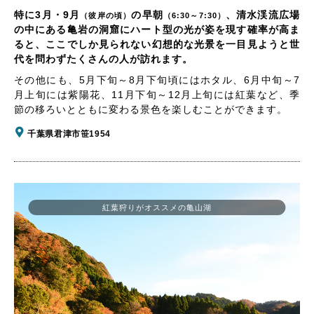
特に3月・9月
の早朝
、清水渓流広場
（彼岸の頃）
（6:30～7:30）
の中にある亀岩の洞窟にハート型の光が姿を現す確率が高ま
ると、ここでしか見られない幻想的な光景を一目見ようと世
代を問わずたくさんの人が訪れます。
その他にも、5月下旬～8月下旬頃にはホタル、6月中旬～7
月上旬には紫陽花、11月下旬～12月上旬には紅葉など、季
節の移ろいとともに変わる景色を楽しむことができます。
千葉県君津市笹1954
紅葉狩りがオススメの亀山湖