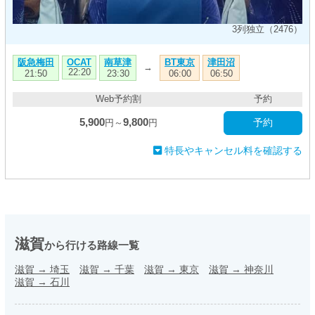
3列独立（2476）
阪急梅田
南草津
BT東京
津田沼
OCAT
→
22:20
21:50
23:30
06:00
06:50
Web予約割
予約
5,900
9,800
予約
円～
円
特長やキャンセル料を確認する
滋賀
から行ける路線一覧
滋賀
→
埼玉
滋賀
→
千葉
滋賀
→
東京
滋賀
→
神奈川
滋賀
→
石川