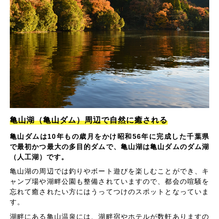
亀山湖（亀山ダム）周辺で自然に癒される
亀山ダムは10年もの歳月をかけ昭和56年に完成した千葉県
で最初かつ最大の多目的ダムで、亀山湖は亀山ダムのダム湖
（人工湖）です。
亀山湖の周辺では釣りやボート遊びを楽しむことができ、キ
ャンプ場や湖畔公園も整備されていますので、都会の喧騒を
忘れて癒されたい方にはうってつけのスポットとなっていま
す。
湖畔にある亀山温泉には、湖畔宿やホテルが数軒ありますの