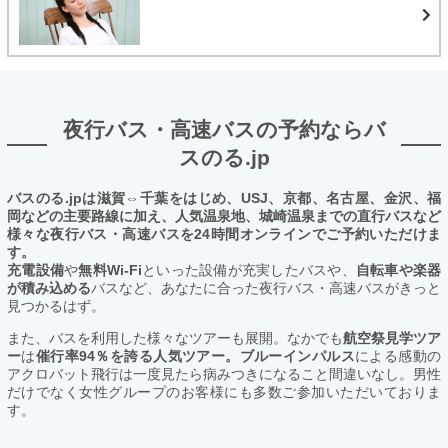
夜行バス・高速バスの予約ならバ
スのる.jp
バスのる.jpは滋賀⇔千葉をはじめ、USJ、京都、名古屋、金沢、福
岡などの主要路線に加え、人気温泉地、城崎温泉までの直行バスなど
様々な夜行バス・高速バスを24時間オンラインでご予約いただけま
す。
充電設備
や
無料Wi-Fi
といった設備が充実したバスや、
自転車や楽器
が積み込める
バスなど、あなたに合った夜行バス・高速バスがきっと
見つかるはず。
また、バスを利用した様々なツアーも展開。なかでも
航空祭見学ツア
ー
は
催行率94％を誇る人気ツアー。ブルーインパルス
による感動の
アクロバット飛行は一度見たら病みつきになること間違いなし。男性
だけでなく女性グループのお客様にも多数ご参加いただいておりま
す。