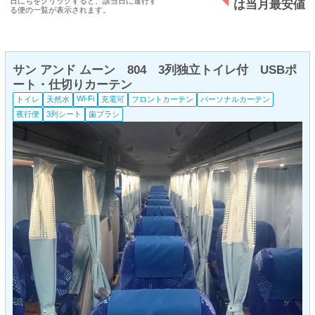
日にちをクリックすると、該当日に運行す
は当月最安値
る便の一覧が表示されます。
サン アンド ムーン 804 3列独立トイレ付 USBポ
ート・仕切りカーテン
Wi-Fi
トイレ
天然水
充電可
フロントカーテン
パーソナルカーテン
夜行便
3列シート
歯ブラシ