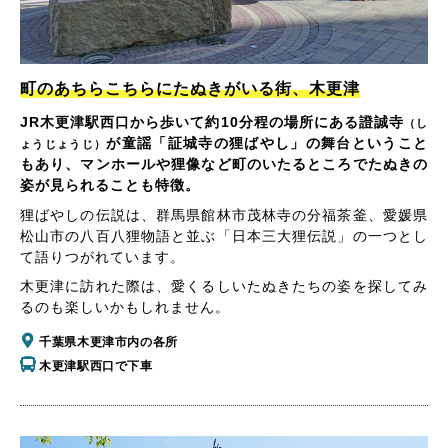
町のあちらこちらにたぬきがいる街、木更津
JR木更津駅西口から歩いて約10分程の場所にある證誠寺
（し
が童謡「証城寺の狸ばやし」の舞台ということ
ょうじょうじ）
もあり、マンホールや狸像など町のいたるところでたぬきの
姿が見られることも特徴。
狸ばやしの伝説は、群馬県館林市茂林寺の分福茶釜、愛媛県
松山市の八百八狸物語と並ぶ「日本三大狸伝説」の一つとし
て語りつがれています。
木更津に訪れた際は、愛くるしいたぬきたちの姿を探してみ
るのも楽しいかもしれません。
千葉県木更津市内の各所
木更津駅西口で下車