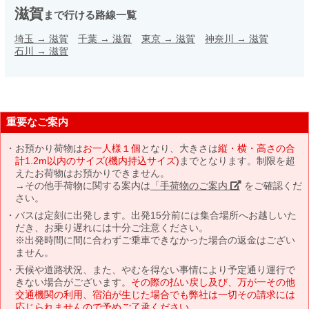
滋賀
まで行ける路線一覧
埼玉
→
滋賀
千葉
→
滋賀
東京
→
滋賀
神奈川
→
滋賀
石川
→
滋賀
重要なご案内
お預かり荷物は
お一人様１個
となり、大きさは
縦・横・高さの合
計1.2m以内のサイズ(機内持込サイズ)
までとなります。制限を超
えたお荷物はお預かりできません。
→その他手荷物に関する案内は
「手荷物のご案内」
をご確認くだ
さい。
バスは定刻に出発します。出発15分前には集合場所へお越しいた
だき、お乗り遅れには十分ご注意ください。
※出発時間に間に合わずご乗車できなかった場合の返金はござい
ません。
天候や道路状況、また、やむを得ない事情により予定通り運行で
きない場合がございます。
その際の払い戻し及び、万が一その他
交通機関の利用、宿泊が生じた場合でも弊社は一切その請求には
応じられませんので予めご了承ください。