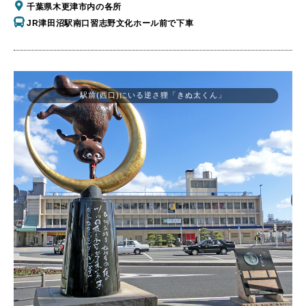
千葉県木更津市内の各所
JR津田沼駅南口習志野文化ホール前で下車
駅前(西口)にいる逆さ狸「きぬ太くん」