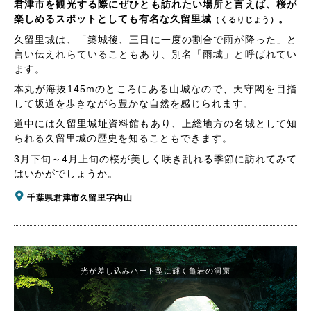
君津市を観光する際にぜひとも訪れたい場所と言えば、桜が
楽しめるスポットとしても有名な久留里城
。
（くるりじょう）
久留里城は、「築城後、三日に一度の割合で雨が降った」と
言い伝えれらていることもあり、別名「雨城」と呼ばれてい
ます。
本丸が海抜145mのところにある山城なので、天守閣を目指
して坂道を歩きながら豊かな自然を感じられます。
道中には久留里城址資料館もあり、上総地方の名城として知
られる久留里城の歴史を知ることもできます。
3月下旬～4月上旬の桜が美しく咲き乱れる季節に訪れてみて
はいかがでしょうか。
千葉県君津市久留里字内山
光が差し込みハート型に輝く亀岩の洞窟