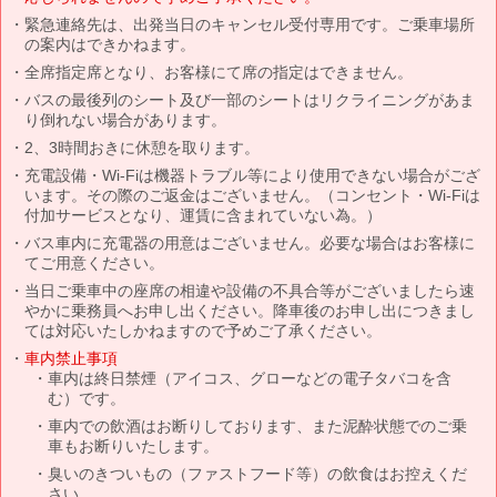
緊急連絡先は、出発当日のキャンセル受付専用です。ご乗車場所
の案内はできかねます。
全席指定席となり、お客様にて席の指定はできません。
バスの最後列のシート及び一部のシートはリクライニングがあま
り倒れない場合があります。
2、3時間おきに休憩を取ります。
充電設備・Wi-Fiは機器トラブル等により使用できない場合がござ
います。その際のご返金はございません。（コンセント・Wi-Fiは
付加サービスとなり、運賃に含まれていない為。）
バス車内に充電器の用意はございません。必要な場合はお客様に
てご用意ください。
当日ご乗車中の座席の相違や設備の不具合等がございましたら速
やかに乗務員へお申し出ください。降車後のお申し出につきまし
ては対応いたしかねますので予めご了承ください。
車内禁止事項
車内は終日禁煙（アイコス、グローなどの電子タバコを含
む）です。
車内での飲酒はお断りしております、また泥酔状態でのご乗
車もお断りいたします。
臭いのきついもの（ファストフード等）の飲食はお控えくだ
さい。