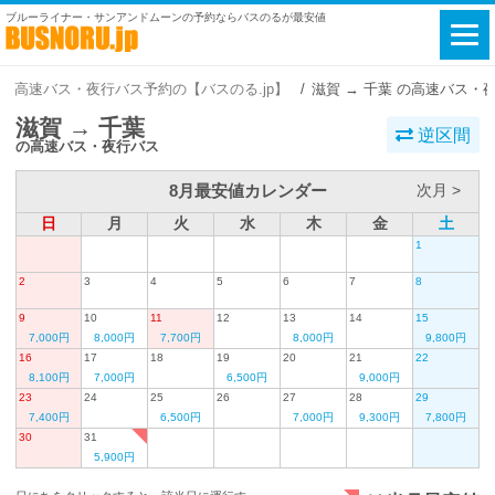
ブルーライナー・サンアンドムーンの予約ならバスのるが最安値
高速バス・夜行バス予約の【バスのる.jp】
滋賀 → 千葉 の高速バス・
滋賀 → 千葉
逆区間
の高速バス・夜行バス
8月最安値カレンダー
次月 >
日
月
火
水
木
金
土
1
2
3
4
5
6
7
8
9
10
11
12
13
14
15
7,000円
8,000円
7,700円
8,000円
9,800円
16
17
18
19
20
21
22
8,100円
7,000円
6,500円
9,000円
23
24
25
26
27
28
29
7,400円
6,500円
7,000円
9,300円
7,800円
30
31
5,900円