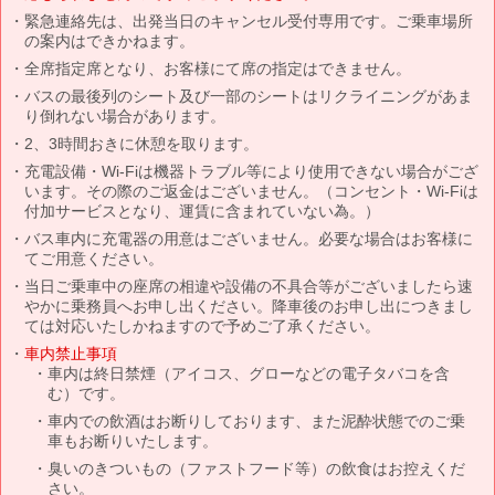
緊急連絡先は、出発当日のキャンセル受付専用です。ご乗車場所
の案内はできかねます。
全席指定席となり、お客様にて席の指定はできません。
バスの最後列のシート及び一部のシートはリクライニングがあま
り倒れない場合があります。
2、3時間おきに休憩を取ります。
充電設備・Wi-Fiは機器トラブル等により使用できない場合がござ
います。その際のご返金はございません。（コンセント・Wi-Fiは
付加サービスとなり、運賃に含まれていない為。）
バス車内に充電器の用意はございません。必要な場合はお客様に
てご用意ください。
当日ご乗車中の座席の相違や設備の不具合等がございましたら速
やかに乗務員へお申し出ください。降車後のお申し出につきまし
ては対応いたしかねますので予めご了承ください。
車内禁止事項
車内は終日禁煙（アイコス、グローなどの電子タバコを含
む）です。
車内での飲酒はお断りしております、また泥酔状態でのご乗
車もお断りいたします。
臭いのきついもの（ファストフード等）の飲食はお控えくだ
さい。