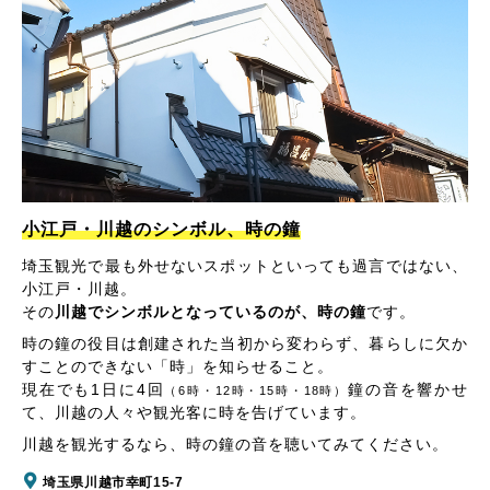
小江戸・川越のシンボル、時の鐘
埼玉観光で最も外せないスポットといっても過言ではない、
小江戸・川越。
その
川越でシンボルとなっているのが、時の鐘
です。
時の鐘の役目は創建された当初から変わらず、暮らしに欠か
すことのできない「時」を知らせること。
現在でも1日に4回
鐘の音を響かせ
（6時・12時・15時・18時）
て、川越の人々や観光客に時を告げています。
川越を観光するなら、時の鐘の音を聴いてみてください。
埼玉県川越市幸町15-7