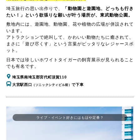
埼玉旅行の思い出作りで、
「動物園と遊園地、どっちも行き
たい！」という欲張りな願いが叶う場所が、東武動物公園。
敷地内には、遊園地、動物園、花や植物の広場が併設されて
います。
アトラクションで絶叫して、かわいい動物たちに癒されて、
まさに「遊び尽くす」という言葉がピッタリなレジャースポ
ット。
日本では珍しいホワイトタイガーの飼育展示が見られること
でも有名です。
埼玉県南埼玉郡宮代町須賀110
大宮駅西口
で下車
（ソニックシティビル前）
ライブ・イベント好きにはもはや定番？