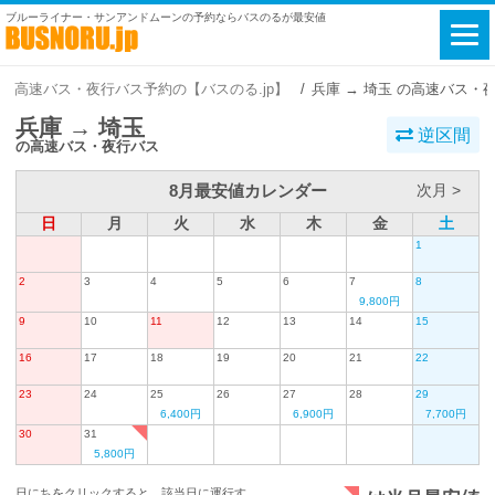
ブルーライナー・サンアンドムーンの予約ならバスのるが最安値
高速バス・夜行バス予約の【バスのる.jp】
兵庫 → 埼玉 の高速バス・
兵庫 → 埼玉
逆区間
の高速バス・夜行バス
8月最安値カレンダー
次月 >
日
月
火
水
木
金
土
1
2
3
4
5
6
7
8
9,800円
9
10
11
12
13
14
15
16
17
18
19
20
21
22
23
24
25
26
27
28
29
6,400円
6,900円
7,700円
30
31
5,800円
日にちをクリックすると、該当日に運行す