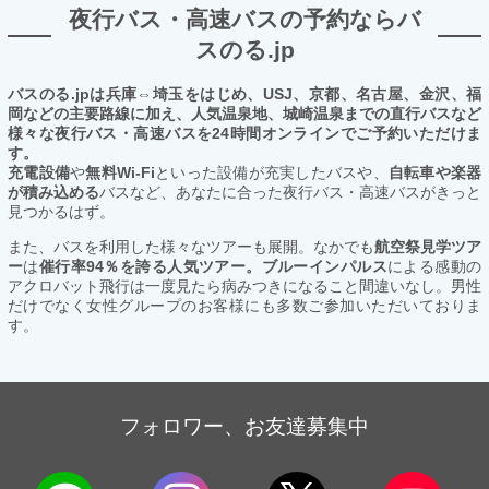
夜行バス・高速バスの予約ならバ
スのる.jp
バスのる.jpは兵庫⇔埼玉をはじめ、USJ、京都、名古屋、金沢、福
岡などの主要路線に加え、人気温泉地、城崎温泉までの直行バスなど
様々な夜行バス・高速バスを24時間オンラインでご予約いただけま
す。
充電設備
や
無料Wi-Fi
といった設備が充実したバスや、
自転車や楽器
が積み込める
バスなど、あなたに合った夜行バス・高速バスがきっと
見つかるはず。
また、バスを利用した様々なツアーも展開。なかでも
航空祭見学ツア
ー
は
催行率94％を誇る人気ツアー。ブルーインパルス
による感動の
アクロバット飛行は一度見たら病みつきになること間違いなし。男性
だけでなく女性グループのお客様にも多数ご参加いただいておりま
す。
フォロワー、お友達募集中