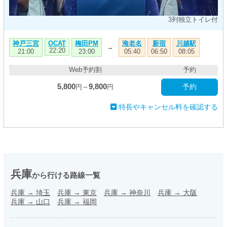
3列独立トイレ付
神戸三宮
梅田PM
海老名
新宿
川越駅
OCAT
→
22:20
21:00
23:00
05:40
06:50
08:05
Web予約割
予約
5,800
9,800
予約
円～
円
特長やキャンセル料を確認する
兵庫
から行ける路線一覧
兵庫
→
埼玉
兵庫
→
東京
兵庫
→
神奈川
兵庫
→
大阪
兵庫
→
山口
兵庫
→
福岡