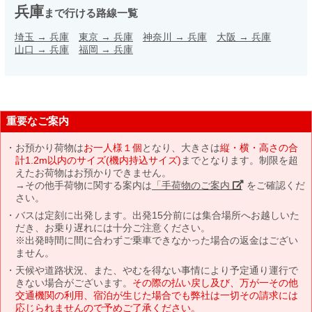
兵庫
まで行ける路線一覧
埼玉
→
兵庫
東京
→
兵庫
神奈川
→
兵庫
大阪
→
兵庫
山口
→
兵庫
福岡
→
兵庫
重要なご案内
お預かり荷物は
お一人様１個
となり、大きさは
縦・横・高さの合
計1.2m以内のサイズ(機内持込サイズ)
までとなります。制限を超
えたお荷物はお預かりできません。
→その他手荷物に関する案内は
「手荷物のご案内」
をご確認くだ
さい。
バスは定刻に出発します。出発15分前には集合場所へお越しいた
だき、お乗り遅れには十分ご注意ください。
※出発時間に間に合わずご乗車できなかった場合の返金はござい
ません。
天候や道路状況、また、やむを得ない事情により予定通り運行で
きない場合がございます。
その際の払い戻し及び、万が一その他
交通機関の利用、宿泊が生じた場合でも弊社は一切その請求には
応じられませんので予めご了承ください。