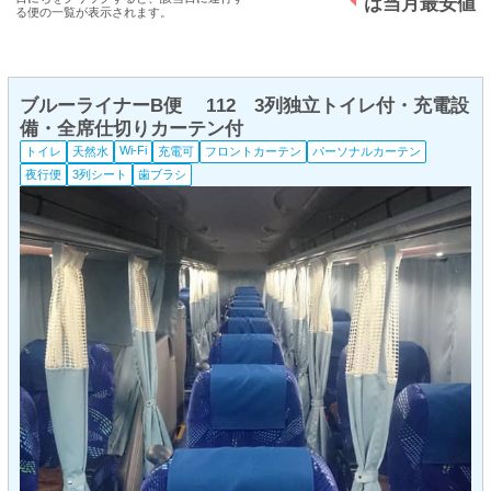
は当月最安値
る便の一覧が表示されます。
ブルーライナーB便 112 3列独立トイレ付・充電設
備・全席仕切りカーテン付
Wi-Fi
トイレ
天然水
充電可
フロントカーテン
パーソナルカーテン
夜行便
3列シート
歯ブラシ