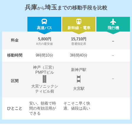
兵庫
埼玉
までの移動手段を比較
から
高速バス
新幹線・電車
飛行機
5,800円
15,710円
料金
－
8月の最安値
普通指定席
移動時間
9時間10分
3時間40分
－
神戸（三宮）
新神戸駅
PMPTビル
－
区間
大宮ソニックシ
大宮駅
ティビル前
安い。朝着で時
そこそこ早く快
ひとこと
間の有効活用が
適。値段は高い
できる