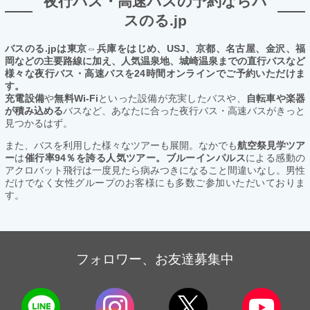
夜行バス・高速バスの予約ならバ
スのる.jp
バスのる.jpは東京⇔兵庫をはじめ、USJ、京都、名古屋、金沢、福
岡などの主要路線に加え、人気温泉地、城崎温泉までの直行バスなど
様々な夜行バス・高速バスを24時間オンラインでご予約いただけま
す。
充電設備
や
無料Wi-Fi
といった設備が充実したバスや、
自転車や楽器
が積み込める
バスなど、あなたに合った夜行バス・高速バスがきっと
見つかるはず。
また、バスを利用した様々なツアーも展開。なかでも
航空祭見学ツア
ー
は
催行率94％を誇る人気ツアー。ブルーインパルス
による感動の
アクロバット飛行は一度見たら病みつきになること間違いなし。男性
だけでなく女性グループのお客様にも多数ご参加いただいておりま
す。
フォロワー、お友達募集中