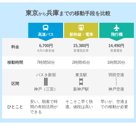
東京
兵庫
までの移動手段を比較
から
高速バス
新幹線・電車
飛行機
6,700円
15,380円
14,490円
料金
8月の最安値
普通指定席
普通運賃
移動時間
7時間50分
2時間45分
1時間20分
バスタ新宿
東京駅
羽田空港
区間
神戸（三宮）
新神戸駅
神戸空港
安い。朝着で時
そこそこ早く快
早いが、空港ま
ひとこと
間の有効活用が
適。値段は高い
での移動が必要
できる