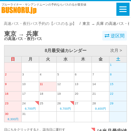
ブルーライナー・サンアンドムーンの予約ならバスのるが最安値
高速バス・夜行バス予約の【バスのる.jp】
東京 → 兵庫 の高速バス・
東京 → 兵庫
逆区間
の高速バス・夜行バス
8月最安値カレンダー
次月 >
日
月
火
水
木
金
土
1
2
3
4
5
6
7
8
9
10
11
12
13
14
15
16
17
18
19
20
21
22
23
24
25
26
27
28
29
6,700円
6,700円
9,400円
30
31
8,300円
日にちをクリックすると、該当日に運行す