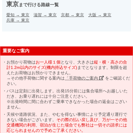
東京
まで行ける路線一覧
愛知
→
東京
滋賀
→
東京
京都
→
東京
大阪
→
東京
兵庫
→
東京
重要なご案内
お預かり荷物は
お一人様１個
となり、大きさは
縦・横・高さの合
計1.2m以内のサイズ(機内持込サイズ)
までとなります。制限を超
えたお荷物はお預かりできません。
→その他手荷物に関する案内は
「手荷物のご案内」
をご確認くだ
さい。
バスは定刻に出発します。出発15分前には集合場所へお越しいた
だき、お乗り遅れには十分ご注意ください。
※出発時間に間に合わずご乗車できなかった場合の返金はござい
ません。
天候や道路状況、また、やむを得ない事情により予定通り運行で
きない場合がございます。
その際の払い戻し及び、万が一その他
交通機関の利用、宿泊が生じた場合でも弊社は一切その請求には
応じられませんので予めご了承ください。