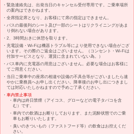
緊急連絡先は、出発当日のキャンセル受付専用です。ご乗車場所
の案内はできかねます。
全席指定席となり、お客様にて席の指定はできません。
バスの最後列のシート及び一部のシートはリクライニングがあま
り倒れない場合があります。
2、3時間おきに休憩を取ります。
充電設備・Wi-Fiは機器トラブル等により使用できない場合がござ
います。その際のご返金はございません。（コンセント・Wi-Fiは
付加サービスとなり、運賃に含まれていない為。）
バス車内に充電器の用意はございません。必要な場合はお客様に
てご用意ください。
当日ご乗車中の座席の相違や設備の不具合等がございましたら速
やかに乗務員へお申し出ください。降車後のお申し出につきまし
ては対応いたしかねますので予めご了承ください。
車内禁止事項
車内は終日禁煙（アイコス、グローなどの電子タバコを含
む）です。
車内での飲酒はお断りしております、また泥酔状態でのご乗
車もお断りいたします。
臭いのきついもの（ファストフード等）の飲食はお控えくだ
さい。