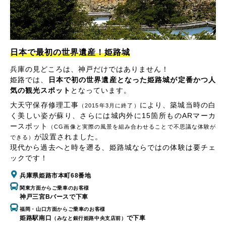
日本で最初の世界遺産！姫路城
兵庫の見どころは、神戸だけではありません！
姫路では、
日本で初の世界遺産となった姫路城が定番かつ人
気の観光スポット
となっています。
大天守保存修理工事
により、築城当時の白
（2015年3月に終了）
く美しい姿が蘇り、さらには城内外に15箇所ものARマーカ
ースポット
（CG画像と実際の風景を組み合わせることで不思議な体験が
が設置されました。
できる）
現代から過去へと時を遡る、姫路城ならではの体験は要チェ
ックです！
兵庫県姫路市本町68番地
関東方面からご乗車のお客様
神戸三宮Bバースで下車
福岡・山口方面からご乗車のお客様
姫路駅南口
で下車
（みなと銀行姫路中央支店前）