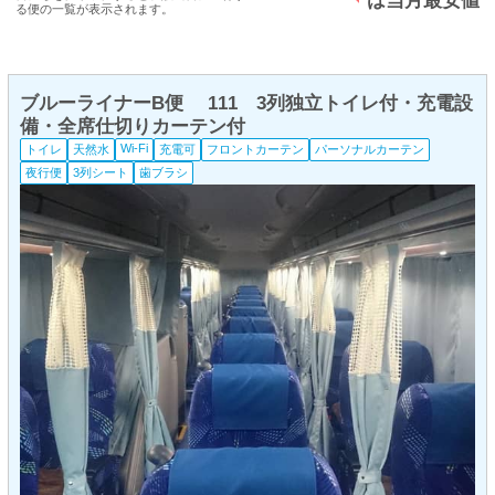
は当月最安値
る便の一覧が表示されます。
ブルーライナーB便 111 3列独立トイレ付・充電設
備・全席仕切りカーテン付
Wi-Fi
トイレ
天然水
充電可
フロントカーテン
パーソナルカーテン
夜行便
3列シート
歯ブラシ