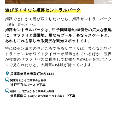
遊び尽くすなら姫路セントラルパーク
姫路でとにかく遊び尽くしたいなら、姫路セントラルパーク
へ。
（通称：姫セン）
姫路セントラルパークは、甲子園球場約48個分の広大な敷地
に、サファリと遊園地、夏ならプール、冬ならスケートと、
あれもこれも楽しめる贅沢な観光スポット
です。
特に姫セン最大の見どころであるサファリは、希少なホワイ
トライオンやホワイトタイガーが展示されているほか、視界
が抜群のサファリバスに乗車して動物たちの様子を大パノラ
マで見られたりと、大興奮の体験が待っています。
兵庫県姫路市豊富町神谷1434
関東方面からご乗車のお客様
神戸三宮Bバースで下車
福岡・山口方面からご乗車のお客様
姫路駅南口
で下車
（みなと銀行姫路中央支店前）