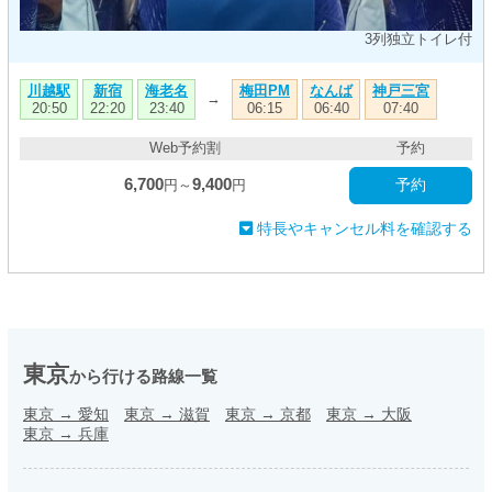
3列独立トイレ付
川越駅
新宿
海老名
梅田PM
なんば
神戸三宮
→
20:50
22:20
23:40
06:15
06:40
07:40
Web予約割
予約
6,700
9,400
予約
円～
円
特長やキャンセル料を確認する
東京
から行ける路線一覧
東京
→
愛知
東京
→
滋賀
東京
→
京都
東京
→
大阪
東京
→
兵庫