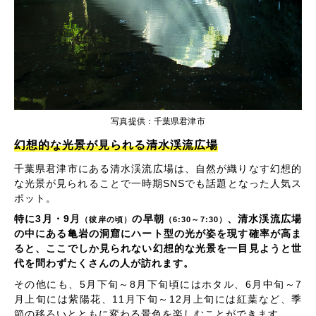
写真提供：千葉県君津市
幻想的な光景が見られる清水渓流広場
千葉県君津市にある清水渓流広場は、自然が織りなす幻想的
な光景が見られることで一時期SNSでも話題となった人気ス
ポット。
特に3月・9月
の早朝
、清水渓流広場
（彼岸の頃）
（6:30～7:30）
の中にある亀岩の洞窟にハート型の光が姿を現す確率が高ま
ると、ここでしか見られない幻想的な光景を一目見ようと世
代を問わずたくさんの人が訪れます。
その他にも、5月下旬～8月下旬頃にはホタル、6月中旬～7
月上旬には紫陽花、11月下旬～12月上旬には紅葉など、季
節の移ろいとともに変わる景色を楽しむことができます。