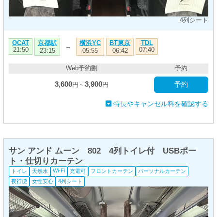
4列シート
京都駅
横浜YC
BT東京
OCAT
TDL
→
21:50
07:40
23:15
05:55
06:42
Web予約割
予約
3,600
3,900
予約
円～
円
特長やキャンセル料を確認する
サン アンド ムーン 802 4列トイレ付 USBポー
ト・仕切りカーテン
Wi-Fi
トイレ
天然水
充電可
フロントカーテン
パーソナルカーテン
夜行便
女性安心
4列シート