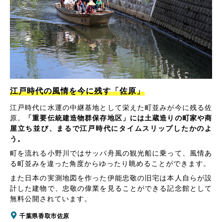
江戸時代の風情を今に残す「佐原」
江戸時代に水運の中継基地として栄えた町並みが今に残る佐
原。
「重要伝統建造物群保存地区」には土蔵造りの町家や商
屋立ち並び、まるで江戸時代にタイムスリップしたかのよ
う。
町を流れる小野川ではサッパ舟風の観光船に乗って、風情あ
る町並みを違った角度からゆったり眺めることができます。
また日本の実測地図を作った伊能忠敬の旧宅は本人自らが設
計した建物で、忠敬の偉業を見ることができる記念館として
無料公開されています。
千葉県香取市佐原