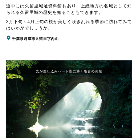
道中には久留里城址資料館もあり、上総地方の名城として知
られる久留里城の歴史を知ることもできます。
3月下旬～4月上旬の桜が美しく咲き乱れる季節に訪れてみて
はいかがでしょうか。
千葉県君津市久留里字内山
光が差し込みハート型に輝く亀岩の洞窟