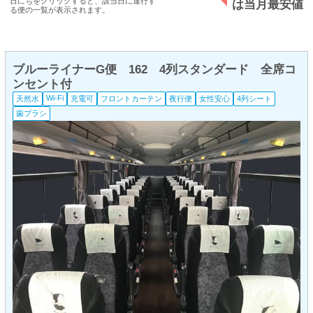
日にちをクリックすると、該当日に運行す
は当月最安値
る便の一覧が表示されます。
ブルーライナーG便 162 4列スタンダード 全席コ
ンセント付
Wi-Fi
天然水
充電可
フロントカーテン
夜行便
女性安心
4列シート
歯ブラシ