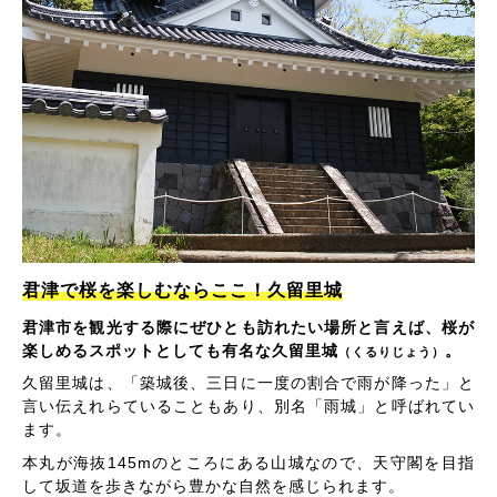
君津で桜を楽しむならここ！久留里城
君津市を観光する際にぜひとも訪れたい場所と言えば、桜が
楽しめるスポットとしても有名な久留里城
。
（くるりじょう）
久留里城は、「築城後、三日に一度の割合で雨が降った」と
言い伝えれらていることもあり、別名「雨城」と呼ばれてい
ます。
本丸が海抜145mのところにある山城なので、天守閣を目指
して坂道を歩きながら豊かな自然を感じられます。