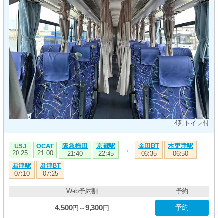
4列トイレ付
阪急梅田
京都駅
金田BT
木更津駅
USJ
OCAT
→
20:25
21:00
21:40
22:45
06:35
06:50
君津駅
君津BT
07:10
07:25
Web予約割
予約
4,500
9,300
予約
円～
円