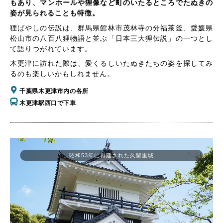
もあり、マンホールや狸像など町のいたるところでたぬきの
姿が見られることも特徴。
狸ばやしの伝説は、群馬県館林市茂林寺の分福茶釜、愛媛県
松山市の八百八狸物語と並ぶ「日本三大狸伝説」の一つとし
て語りつがれています。
木更津に訪れた際は、愛くるしいたぬきたちの姿を探してみ
るのも楽しいかもしれません。
千葉県木更津市内の各所
木更津駅西口で下車
昭和53年に再建された久留里城