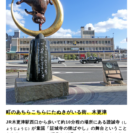
町のあちらこちらにたぬきがいる街、木更津
JR木更津駅西口から歩いて約10分程の場所にある證誠寺
（し
が童謡「証城寺の狸ばやし」の舞台ということ
ょうじょうじ）