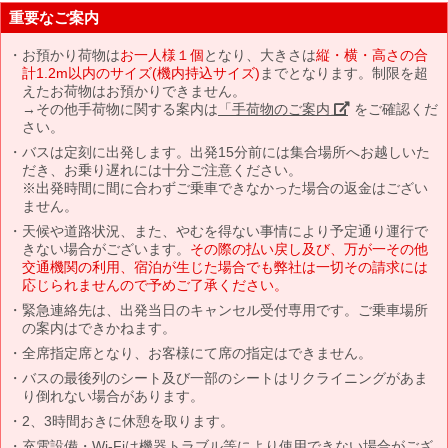
重要なご案内
お預かり荷物は
お一人様１個
となり、大きさは
縦・横・高さの合
計1.2m以内のサイズ(機内持込サイズ)
までとなります。制限を超
えたお荷物はお預かりできません。
→その他手荷物に関する案内は
「手荷物のご案内」
をご確認くだ
さい。
バスは定刻に出発します。出発15分前には集合場所へお越しいた
だき、お乗り遅れには十分ご注意ください。
※出発時間に間に合わずご乗車できなかった場合の返金はござい
ません。
天候や道路状況、また、やむを得ない事情により予定通り運行で
きない場合がございます。
その際の払い戻し及び、万が一その他
交通機関の利用、宿泊が生じた場合でも弊社は一切その請求には
応じられませんので予めご了承ください。
緊急連絡先は、出発当日のキャンセル受付専用です。ご乗車場所
の案内はできかねます。
全席指定席となり、お客様にて席の指定はできません。
バスの最後列のシート及び一部のシートはリクライニングがあま
り倒れない場合があります。
2、3時間おきに休憩を取ります。
充電設備・Wi-Fiは機器トラブル等により使用できない場合がござ