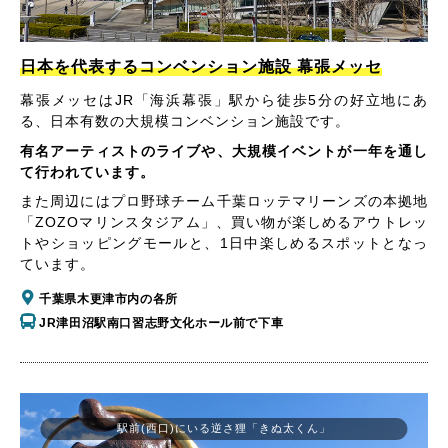
日本を代表するコンベンション施設 幕張メッセ
幕張メッセはJR「海浜幕張」駅から徒歩5分の好立地にあ
る、日本有数の大規模コンベンション施設です。
有名アーティストのライブや、大規模イベントが一年を通し
て行われています。
また周辺にはプロ野球チーム千葉ロッテマリーンズの本拠地
「ZOZOマリンスタジアム」、買い物が楽しめるアウトレッ
トやショッピングモールと、1日中楽しめるスポットとなっ
ています。
千葉県木更津市内の各所
JR津田沼駅南口習志野文化ホール前で下車
駅前(西口)にいる逆さ狸「きぬ太くん」