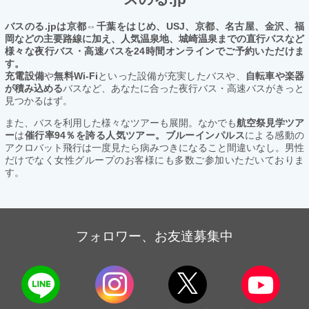
バスのる.jpは京都⇔千葉をはじめ、USJ、京都、名古屋、金沢、福
岡などの主要路線に加え、人気温泉地、城崎温泉までの直行バスなど
様々な夜行バス・高速バスを24時間オンラインでご予約いただけま
す。
充電設備
や
無料Wi-Fi
といった設備が充実したバスや、
自転車や楽器
が積み込める
バスなど、あなたに合った夜行バス・高速バスがきっと
見つかるはず。
また、バスを利用した様々なツアーも展開。なかでも
航空祭見学ツア
ー
は
催行率94％を誇る人気ツアー。ブルーインパルス
による感動の
アクロバット飛行は一度見たら病みつきになること間違いなし。男性
だけでなく女性グループのお客様にも多数ご参加いただいておりま
す。
フォロワー、お友達募集中