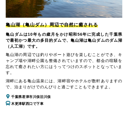
亀山湖（亀山ダム）周辺で自然に癒される
亀山ダムは10年もの歳月をかけ昭和56年に完成した千葉県
で最初かつ最大の多目的ダムで、亀山湖は亀山ダムのダム湖
（人工湖）です。
亀山湖の周辺では釣りやボート遊びを楽しむことができ、キ
ャンプ場や湖畔公園も整備されていますので、都会の喧騒を
忘れて癒されたい方にはうってつけのスポットとなっていま
す。
湖畔にある亀山温泉には、湖畔宿やホテルが数軒ありますの
で、泊まりがけでのんびりと過ごすこともできますよ。
千葉県君津市川俣旧川俣
木更津駅西口で下車