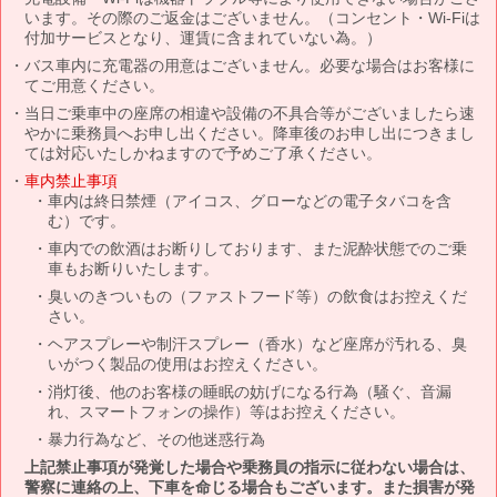
います。その際のご返金はございません。（コンセント・Wi-Fiは
付加サービスとなり、運賃に含まれていない為。）
バス車内に充電器の用意はございません。必要な場合はお客様に
てご用意ください。
当日ご乗車中の座席の相違や設備の不具合等がございましたら速
やかに乗務員へお申し出ください。降車後のお申し出につきまし
ては対応いたしかねますので予めご了承ください。
車内禁止事項
車内は終日禁煙（アイコス、グローなどの電子タバコを含
む）です。
車内での飲酒はお断りしております、また泥酔状態でのご乗
車もお断りいたします。
臭いのきついもの（ファストフード等）の飲食はお控えくだ
さい。
ヘアスプレーや制汗スプレー（香水）など座席が汚れる、臭
いがつく製品の使用はお控えください。
消灯後、他のお客様の睡眠の妨げになる行為（騒ぐ、音漏
れ、スマートフォンの操作）等はお控えください。
暴力行為など、その他迷惑行為
上記禁止事項が発覚した場合や乗務員の指示に従わない場合は、
警察に連絡の上、下車を命じる場合もございます。また損害が発