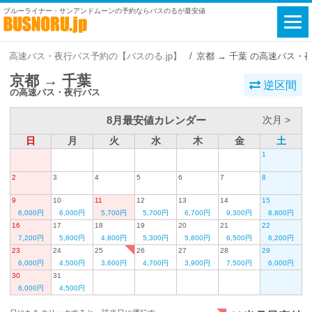
ブルーライナー・サンアンドムーンの予約ならバスのるが最安値
高速バス・夜行バス予約の【バスのる.jp】
京都 → 千葉 の高速バス・
京都 → 千葉
逆区間
の高速バス・夜行バス
8月最安値カレンダー
次月 >
日
月
火
水
木
金
土
1
2
3
4
5
6
7
8
9
10
11
12
13
14
15
6,000円
6,000円
5,700円
5,700円
6,700円
9,300円
8,800円
16
17
18
19
20
21
22
7,200円
5,800円
4,800円
5,300円
5,800円
6,500円
6,200円
23
24
25
26
27
28
29
6,000円
4,500円
3,600円
4,700円
3,900円
7,500円
6,000円
30
31
6,000円
4,500円