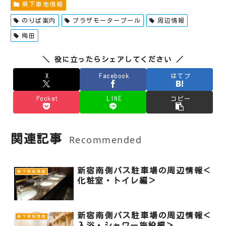
乗下車地情報
のりば案内
プラザモータープール
周辺情報
梅田
＼ 役に立ったらシェアしてください ／
X
Facebook
はてブ
Pocket
LINE
コピー
関連記事
Recommended
新宿南側バス駐車場の周辺情報＜
乗下車地情報
化粧室・トイレ編＞
新宿南側バス駐車場の周辺情報＜
乗下車地情報
入浴・シャワー施設編＞