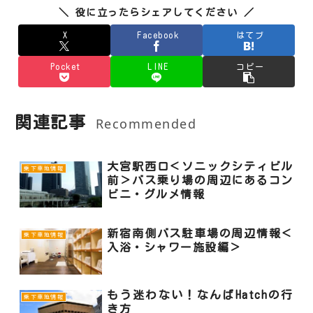
＼ 役に立ったらシェアしてください ／
X
Facebook
はてブ
Pocket
LINE
コピー
関連記事
Recommended
大宮駅西口＜ソニックシティビル
乗下車地情報
前＞バス乗り場の周辺にあるコン
ビニ・グルメ情報
新宿南側バス駐車場の周辺情報＜
乗下車地情報
入浴・シャワー施設編＞
もう迷わない！なんばHatchの行
乗下車地情報
き方