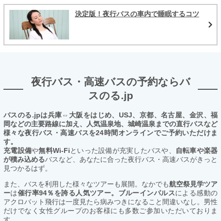
決定版！夜行バスの車内で睡眠するコツ
夜行バス・高速バスの予約ならバ
スのる.jp
バスのる.jpは兵庫⇔大阪をはじめ、USJ、京都、名古屋、金沢、福
岡などの主要路線に加え、人気温泉地、城崎温泉までの直行バスなど
様々な夜行バス・高速バスを24時間オンラインでご予約いただけま
す。
充電設備
や
無料Wi-Fi
といった設備が充実したバスや、
自転車や楽器
が積み込める
バスなど、あなたに合った夜行バス・高速バスがきっと
見つかるはず。
また、バスを利用した様々なツアーも展開。なかでも
航空祭見学ツア
ー
は
催行率94％を誇る人気ツアー。ブルーインパルス
による感動の
アクロバット飛行は一度見たら病みつきになること間違いなし。男性
だけでなく女性グループのお客様にも多数ご参加いただいておりま
す。