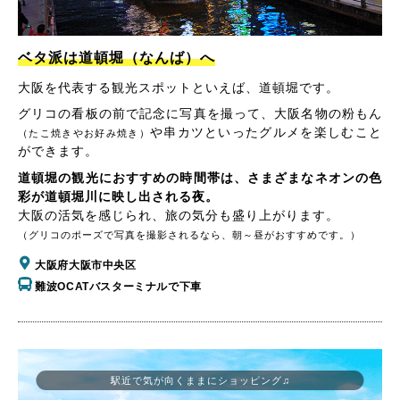
ベタ派は道頓堀（なんば）へ
大阪を代表する観光スポットといえば、道頓堀です。
グリコの看板の前で記念に写真を撮って、大阪名物の粉もん
や串カツといったグルメを楽しむこと
（たこ焼きやお好み焼き）
ができます。
道頓堀の観光におすすめの時間帯は、さまざまなネオンの色
彩が道頓堀川に映し出される夜。
大阪の活気を感じられ、旅の気分も盛り上がります。
（グリコのポーズで写真を撮影されるなら、朝～昼がおすすめです。）
大阪府大阪市中央区
難波OCATバスターミナルで下車
駅近で気が向くままにショッピング♫