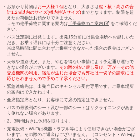
お預かり荷物は
お一人様１個
となり、大きさは
縦・横・高さの合
計1.2m以内のサイズ(機内持込サイズ)
までとなります。制限を超
えたお荷物はお預かりできません。
→その他手荷物に関する案内は
「手荷物のご案内」
をご確認くだ
さい。
バスは定刻に出発します。出発15分前には集合場所へお越しいた
だき、お乗り遅れには十分ご注意ください。
※出発時間に間に合わずご乗車できなかった場合の返金はござい
ません。
天候や道路状況、また、やむを得ない事情により予定通り運行で
きない場合がございます。
その際の払い戻し及び、万が一その他
交通機関の利用、宿泊が生じた場合でも弊社は一切その請求には
応じられませんので予めご了承ください。
緊急連絡先は、出発当日のキャンセル受付専用です。ご乗車場所
の案内はできかねます。
全席指定席となり、お客様にて席の指定はできません。
バスの最後列のシート及び一部のシートはリクライニングがあま
り倒れない場合があります。
2、3時間おきに休憩を取ります。
充電設備・Wi-Fiは機器トラブル等により使用できない場合がござ
います。その際のご返金はございません。（コンセント・Wi-Fiは
付加サービスとなり、運賃に含まれていない為。）