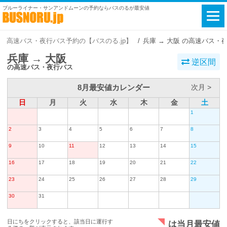
ブルーライナー・サンアンドムーンの予約ならバスのるが最安値
高速バス・夜行バス予約の【バスのる.jp】
兵庫 → 大阪 の高速バス・
兵庫 → 大阪
逆区間
の高速バス・夜行バス
8月最安値カレンダー
次月 >
日
月
火
水
木
金
土
1
2
3
4
5
6
7
8
9
10
11
12
13
14
15
16
17
18
19
20
21
22
23
24
25
26
27
28
29
30
31
日にちをクリックすると、該当日に運行す
は当月最安値