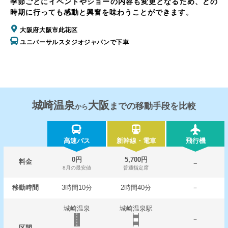
季節ごとにイベントやショーの内容も変更となるため、どの
時期に行っても感動と興奮を味わうことができます。
大阪府大阪市此花区
ユニバーサルスタジオジャパンで下車
城崎温泉
大阪
までの移動手段を比較
から
高速バス
新幹線・電車
飛行機
0円
5,700円
料金
－
8月の最安値
普通指定席
移動時間
3時間10分
2時間40分
－
城崎温泉
城崎温泉駅
－