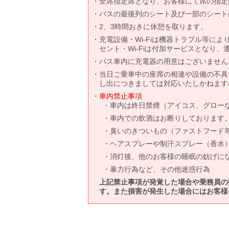
全席指定席となり、お客様にて席の指定
バスの最後列のシート及び一部のシート
2、3時間おきに休憩を取ります。
充電設備・Wi-Fiは機器トラブル等に
セント・Wi-Fiは付加サービスとなり
バス車内に充電器の用意はございません
当日ご乗車中の座席の相違や設備の不具
し出につきましては対応いたしかねます
車内禁止事項
車内は終日禁煙（アイコス、グロー
車内での飲酒はお断りしております
臭いのきついもの（ファストフード
ヘアスプレーや制汗スプレー（香水
消灯後、他のお客様の睡眠の妨げに
暴力行為など、その他迷惑行為
上記禁止事項が発覚した場合や乗務員の
す。また損害が発生した場合にはお客様