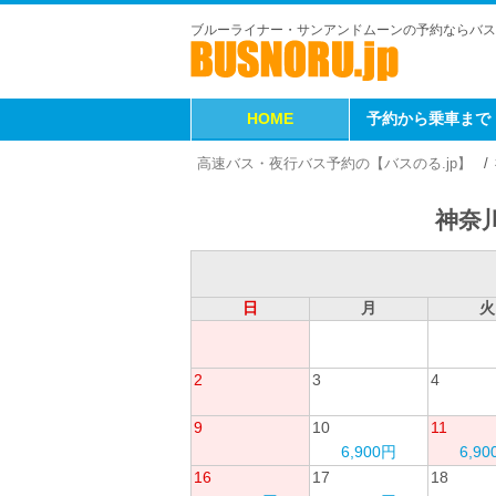
ブルーライナー・サンアンドムーンの予約ならバス
HOME
予約から乗車まで
高速バス・夜行バス予約の【バスのる.jp】
神奈川
日
月
火
2
3
4
9
10
11
6,900円
6,9
16
17
18