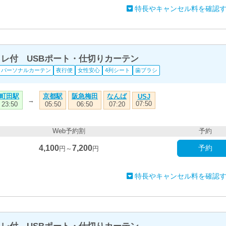
特長やキャンセル料を確認
トイレ付 USBポート・仕切りカーテン
パーソナルカーテン
夜行便
女性安心
4列シート
歯ブラシ
町田駅
京都駅
阪急梅田
なんば
USJ
→
07:50
23:50
05:50
06:50
07:20
Web予約割
予約
4,100
7,200
予約
円～
円
特長やキャンセル料を確認