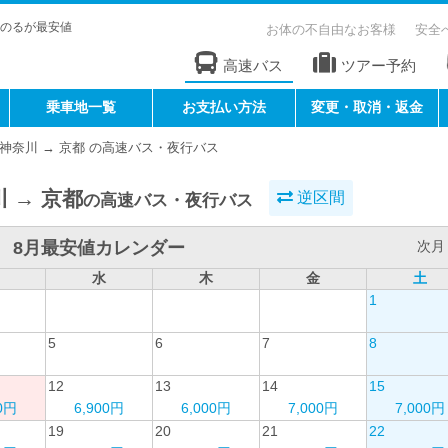
のるが最安値
お体の不自由なお客様
安全
高速バス
ツアー予約
乗車地一覧
お支払い方法
変更・取消・返金
神奈川 → 京都 の高速バス・夜行バス
 → 京都
逆区間
の高速バス・夜行バス
8月最安値カレンダー
次月 
水
木
金
土
1
5
6
7
8
12
13
14
15
00円
6,900円
6,000円
7,000円
7,000円
19
20
21
22