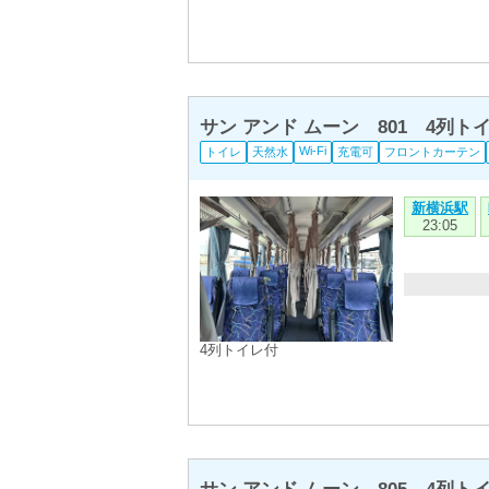
サン アンド ムーン 801 4列
Wi-Fi
トイレ
天然水
充電可
フロントカーテン
新横浜駅
23:05
4列トイレ付