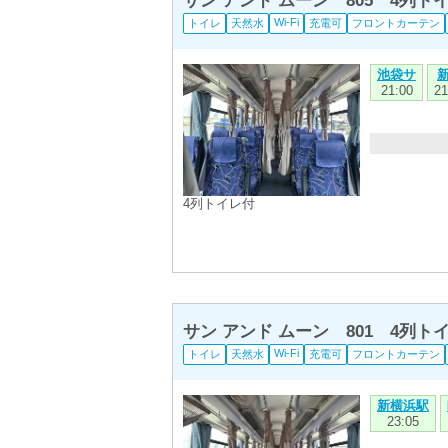
サン アンド ムーン 805 4列
Wi-Fi
トイレ
天然水
充電可
フロントカーテン
池袋サ
21:00
21
4列トイレ付
サン アンド ムーン 801 4列
Wi-Fi
トイレ
天然水
充電可
フロントカーテン
新横浜駅
23:05