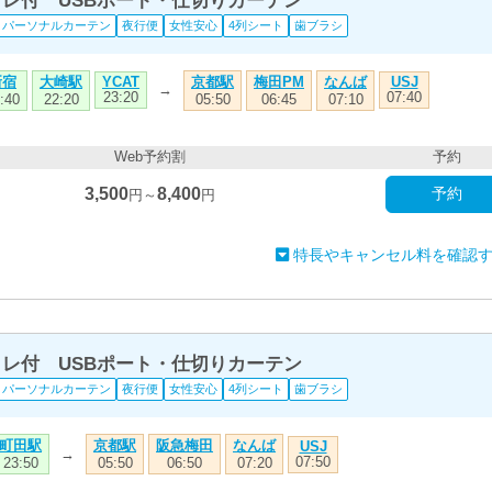
トイレ付 USBポート・仕切りカーテン
パーソナルカーテン
夜行便
女性安心
4列シート
歯ブラシ
新宿
大崎駅
京都駅
梅田PM
なんば
YCAT
USJ
→
23:20
07:40
:40
22:20
05:50
06:45
07:10
Web予約割
予約
3,500
8,400
予約
円～
円
特長やキャンセル料を確認
トイレ付 USBポート・仕切りカーテン
パーソナルカーテン
夜行便
女性安心
4列シート
歯ブラシ
町田駅
京都駅
阪急梅田
なんば
USJ
→
07:50
23:50
05:50
06:50
07:20