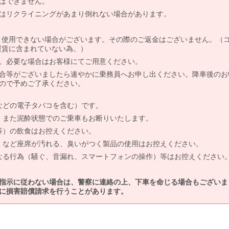
はできません。
はリクライニングがあまり倒れない場合があります。
より使用できない場合がございます。その際のご返金はございません。（
、運賃に含まれていない為。）
。必要な場合はお客様にてご用意ください。
合等がございましたら速やかに乗務員へお申し出ください。降車後のお
ので予めご了承ください。
などの電子タバコを含む）です。
、また泥酔状態でのご乗車もお断りいたします。
等）の飲食はお控えください。
）など座席が汚れる、臭いがつく製品の使用はお控えください。
なる行為（騒ぐ、音漏れ、スマートフォンの操作）等はお控えください
指示に従わない場合は、警察に連絡の上、下車を命じる場合もございま
に損害賠償請求を行うことがあります。