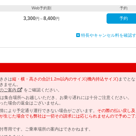
Web予約割
予約
3,300
8,400
予約
円～
円
特長やキャンセル料を確認
きさは
縦・横・高さの合計1.2m以内のサイズ(機内持込サイズ)
までとな
きません。
のご案内」
をご確認ください。
には集合場所へお越しいただき、お乗り遅れには十分ご注意ください。
った場合の返金はございません。
情により予定通り運行できない場合がございます。
その際の払い戻し及
が生じた場合でも弊社は一切その請求には応じられませんので予めご了
付専用です。ご乗車場所の案内はできかねます。