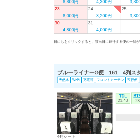
6,800円
4,300円
3,8
23
24
25
6,000円
3,200円
3,3
30
31
4,800円
4,000円
日にちをクリックすると、該当日に運行する便の一覧が
ブルーライナーG便 161 4列
Wi-Fi
天然水
充電可
フロントカーテン
夜行便
B
TDL
21:40
23
4列シート