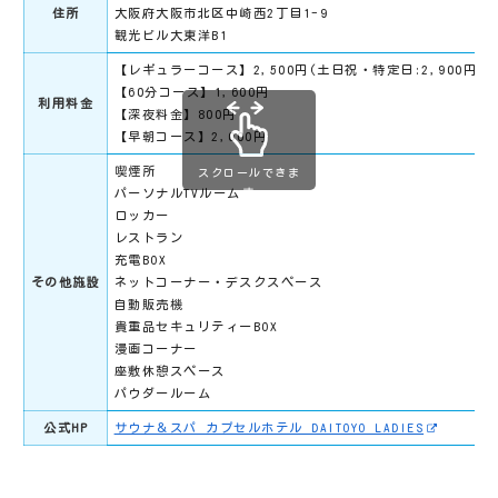
住所
大阪府大阪市北区中崎西2丁目1-9
観光ビル大東洋B1
【レギュラーコース】2,500円(土日祝・特定日:2,900円)
【60分コース】1,600円
利用料金
【深夜料金】800円
【早朝コース】2,000円
喫煙所
スクロールできま
パーソナルTVルーム
す
ロッカー
レストラン
充電BOX
その他施設
ネットコーナー・デスクスペース
自動販売機
貴重品セキュリティーBOX
漫画コーナー
座敷休憩スペース
パウダールーム
公式HP
サウナ＆スパ カプセルホテル DAITOYO LADIES