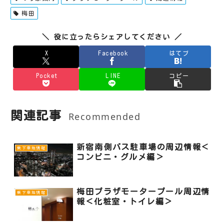
梅田
＼ 役に立ったらシェアしてください ／
X
Facebook
はてブ
Pocket
LINE
コピー
関連記事
Recommended
新宿南側バス駐車場の周辺情報＜
乗下車地情報
コンビニ・グルメ編＞
梅田プラザモータープール周辺情
乗下車地情報
報＜化粧室・トイレ編＞