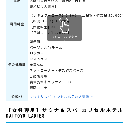
住所
大阪府大阪市北区中崎西2丁目1-9
観光ビル大東洋B1
【レギュラーコース】2,500円(土日祝・特定日は2,900円)
【60分コース】1,600円
利用料金
【深夜料金】800円
【早朝コース】2,000円
スクロールできま
喫煙所
す
パーソナルTVルーム
ロッカー
レストラン
その他施設
充電BOX
ネットコーナー・デスクスペース
自動販売機
貴重品セキュリティーBOX
漫画コーナー
公式HP
サウナ＆スパ カプセルホテル大東洋
【女性専用】サウナ＆スパ カプセルホテル
DAITOYO LADIES