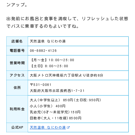
ンアップ。
出発前にお風呂と食事を満喫して、リフレッシュした状態
でバスに乗車するのもよいですね。
店舗名
天然温泉 なにわの湯
電話番号
06-6882-4126
【月～金】10:00～25:00
営業時間
【土日】8:00～25:00
アクセス
大阪メトロ天神橋筋六丁目駅より徒歩約8分
〒531-0061
住所
大阪府大阪市北区長柄西1-7-31
大人(中学生以上) 850円(土日祝:950円)
小人(小学生) 400円
利用料金
乳幼児(0才～未就学児)150円
回数券(大人・11枚綴)8500円
公式HP
天然温泉 なにわの湯