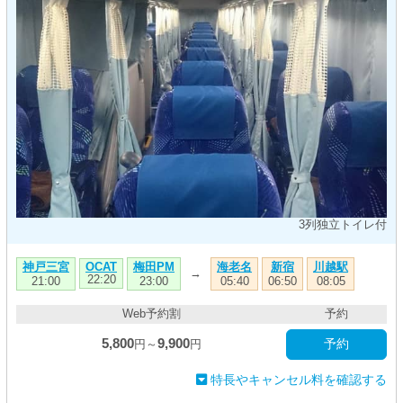
3列独立トイレ付
神戸三宮
梅田PM
海老名
新宿
川越駅
OCAT
→
22:20
21:00
23:00
05:40
06:50
08:05
Web予約割
予約
5,800
9,900
予約
円～
円
特長やキャンセル料を確認する