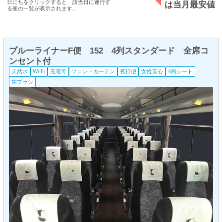
日にちをクリックすると、該当日に運行す
は当月最安値
る便の一覧が表示されます。
ブルーライナーF便 152 4列スタンダード 全席コ
ンセント付
Wi-Fi
天然水
充電可
フロントカーテン
夜行便
女性安心
4列シート
歯ブラシ