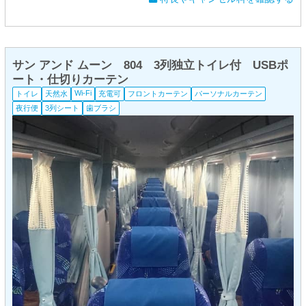
サン アンド ムーン 804 3列独立トイレ付 USBポ
ート・仕切りカーテン
Wi-Fi
トイレ
天然水
充電可
フロントカーテン
パーソナルカーテン
夜行便
3列シート
歯ブラシ