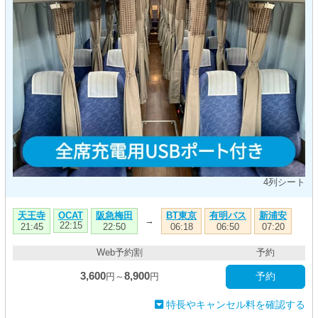
4列シート
天王寺
阪急梅田
BT東京
有明バス
新浦安
OCAT
→
22:15
21:45
22:50
06:18
06:50
07:20
Web予約割
予約
3,600
8,900
予約
円～
円
特長やキャンセル料を確認する