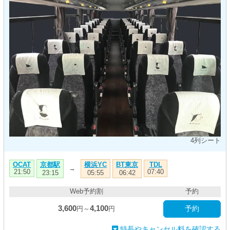
4列シート
京都駅
横浜YC
BT東京
OCAT
TDL
→
21:50
07:40
23:15
05:55
06:42
Web予約割
予約
3,600
4,100
予約
円～
円
特長やキャンセル料を確認する