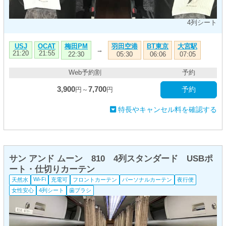
4列シート
梅田PM
羽田空港
BT東京
大宮駅
USJ
OCAT
→
21:20
21:55
22:30
05:30
06:06
07:05
Web予約割
予約
3,900
7,700
予約
円～
円
特長やキャンセル料を確認する
サン アンド ムーン 810 4列スタンダード USBポ
ート・仕切りカーテン
Wi-Fi
天然水
充電可
フロントカーテン
パーソナルカーテン
夜行便
女性安心
4列シート
歯ブラシ