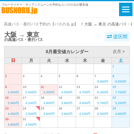
ブルーライナー・サンアンドムーンの予約ならバスのるが最安値
高速バス・夜行バス予約の【バスのる.jp】
大阪 → 東京 の高速バス・
大阪 → 東京
逆区間
の高速バス・夜行バス
8月最安値カレンダー
次月 >
日
月
火
水
木
金
土
1
2
3
4
5
6
7
8
8,800円
6,500円
9
10
11
12
13
14
15
5,000円
5,000円
4,300円
4,500円
4,700円
8,300円
7,700円
16
17
18
19
20
21
22
5,900円
4,100円
3,800円
3,900円
4,000円
5,700円
5,200円
23
24
25
26
27
28
29
4,900円
3,500円
3,600円
3,600円
4,100円
6,500円
4,900円
30
31
4,900円
3,500円