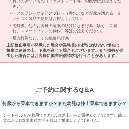
臭いのきついもの（ファストフード等）の飲食はお控えくだ
さい。
ヘアスプレーや制汗スプレー（香水）など座席が汚れる、臭
いがつく製品の使用はお控えください。
消灯後、他のお客様の睡眠の妨げになる行為（騒ぐ、音漏
れ、スマートフォンの操作）等はお控えください。
暴力行為など、その他迷惑行為
上記禁止事項が発覚した場合や乗務員の指示に従わない場合は、
警察に連絡の上、下車を命じる場合もございます。また損害が発
生した場合にはお客様に損害賠償請求を行うことがあります。
ご予約に関するQ＆A
何歳から乗車できますか？また幼児は膝上乗車できますか？
シートベルトが着用できれば3歳以上からご乗車いただけます。膝上
乗車および3歳未満のお子様はご乗車いただけません。