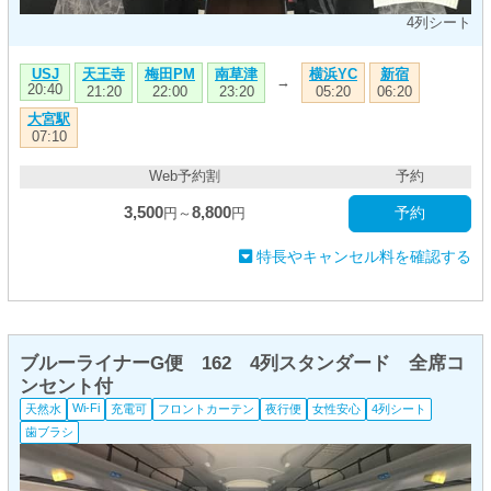
4列シート
天王寺
梅田PM
南草津
横浜YC
新宿
USJ
→
20:40
21:20
22:00
23:20
05:20
06:20
大宮駅
07:10
Web予約割
予約
3,500
8,800
予約
円～
円
特長やキャンセル料を確認する
ブルーライナーG便 162 4列スタンダード 全席コ
ンセント付
Wi-Fi
天然水
充電可
フロントカーテン
夜行便
女性安心
4列シート
歯ブラシ