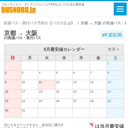
ブルーライナー・サンアンドムーンの予約ならバスのるが最安値
高速バス・夜行バス予約の【バスのる.jp】
京都 → 大阪 の高速バス・
京都 → 大阪
逆区間
の高速バス・夜行バス
8月最安値カレンダー
次月 >
日
月
火
水
木
金
土
1
2
3
4
5
6
7
8
9
10
11
12
13
14
15
16
17
18
19
20
21
22
23
24
25
26
27
28
29
30
31
日にちをクリックすると、該当日に運行す
は当月最安値