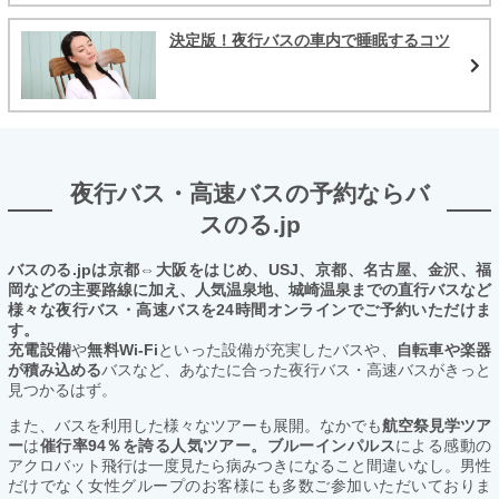
決定版！夜行バスの車内で睡眠するコツ
夜行バス・高速バスの予約ならバ
スのる.jp
バスのる.jpは京都⇔大阪をはじめ、USJ、京都、名古屋、金沢、福
岡などの主要路線に加え、人気温泉地、城崎温泉までの直行バスなど
様々な夜行バス・高速バスを24時間オンラインでご予約いただけま
す。
充電設備
や
無料Wi-Fi
といった設備が充実したバスや、
自転車や楽器
が積み込める
バスなど、あなたに合った夜行バス・高速バスがきっと
見つかるはず。
また、バスを利用した様々なツアーも展開。なかでも
航空祭見学ツア
ー
は
催行率94％を誇る人気ツアー。ブルーインパルス
による感動の
アクロバット飛行は一度見たら病みつきになること間違いなし。男性
だけでなく女性グループのお客様にも多数ご参加いただいておりま