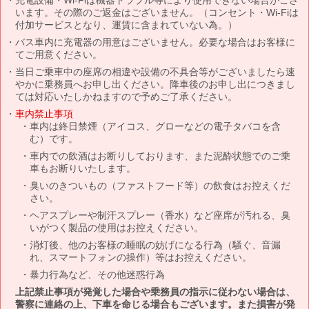
います。その際のご返金はございません。（コンセント・Wi-Fiは
付加サービスとなり、運賃に含まれていない為。）
バス車内に充電器の用意はございません。必要な場合はお客様に
てご用意ください。
当日ご乗車中の座席の相違や設備の不具合等がございましたら速
やかに乗務員へお申し出ください。降車後のお申し出につきまし
ては対応いたしかねますので予めご了承ください。
車内禁止事項
車内は終日禁煙（アイコス、グローなどの電子タバコを含
む）です。
車内での飲酒はお断りしております、また泥酔状態でのご乗
車もお断りいたします。
臭いのきついもの（ファストフード等）の飲食はお控えくだ
さい。
ヘアスプレーや制汗スプレー（香水）など座席が汚れる、臭
いがつく製品の使用はお控えください。
消灯後、他のお客様の睡眠の妨げになる行為（騒ぐ、音漏
れ、スマートフォンの操作）等はお控えください。
暴力行為など、その他迷惑行為
上記禁止事項が発覚した場合や乗務員の指示に従わない場合は、
警察に連絡の上、下車を命じる場合もございます。また損害が発