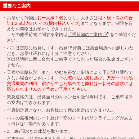
重要なご案内
お預かり荷物は
お一人様１個
となり、大きさは
縦・横・高さの合
計1.2m以内のサイズ(機内持込サイズ)
までとなります。制限を超
えたお荷物はお預かりできません。
→その他手荷物に関する案内は
「手荷物のご案内」
をご確認くだ
さい。
バスは定刻に出発します。出発15分前には集合場所へお越しいた
だき、お乗り遅れには十分ご注意ください。
※出発時間に間に合わずご乗車できなかった場合の返金はござい
ません。
天候や道路状況、また、やむを得ない事情により予定通り運行で
きない場合がございます。
その際の払い戻し及び、万が一その他
交通機関の利用、宿泊が生じた場合でも弊社は一切その請求には
応じられませんので予めご了承ください。
緊急連絡先は、出発当日のキャンセル受付専用です。ご乗車場所
の案内はできかねます。
全席指定席となり、お客様にて席の指定はできません。
バスの最後列のシート及び一部のシートはリクライニングがあま
り倒れない場合があります。
2、3時間おきに休憩を取ります。
充電設備・Wi-Fiは機器トラブル等により使用できない場合がござ