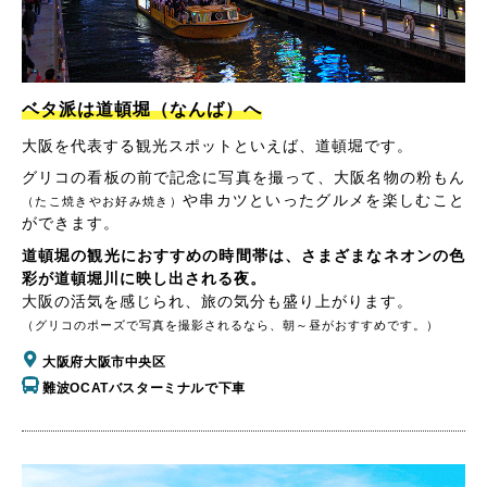
ベタ派は道頓堀（なんば）へ
大阪を代表する観光スポットといえば、道頓堀です。
グリコの看板の前で記念に写真を撮って、大阪名物の粉もん
や串カツといったグルメを楽しむこと
（たこ焼きやお好み焼き）
ができます。
道頓堀の観光におすすめの時間帯は、さまざまなネオンの色
彩が道頓堀川に映し出される夜。
大阪の活気を感じられ、旅の気分も盛り上がります。
（グリコのポーズで写真を撮影されるなら、朝～昼がおすすめです。）
大阪府大阪市中央区
難波OCATバスターミナルで下車