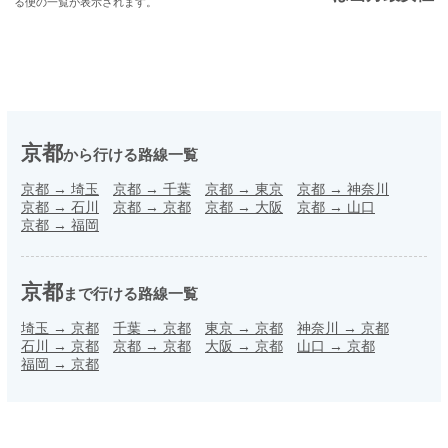
る便の一覧が表示されます。
京都
から行ける路線一覧
京都
→
埼玉
京都
→
千葉
京都
→
東京
京都
→
神奈川
京都
→
石川
京都
→
京都
京都
→
大阪
京都
→
山口
京都
→
福岡
京都
まで行ける路線一覧
埼玉
→
京都
千葉
→
京都
東京
→
京都
神奈川
→
京都
石川
→
京都
京都
→
京都
大阪
→
京都
山口
→
京都
福岡
→
京都