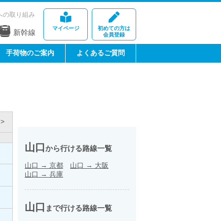
への取り組み
マイページ
初めての方は
新幹線
会員登録
手荷物のご案内
よくあるご質問
>
山口
から行ける路線一覧
山口
→
京都
山口
→
大阪
山口
→
兵庫
円
円
山口
まで行ける路線一覧