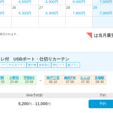
00円
6,500円
6,900円
8,000円
7,000円
26
27
28
29
00円
6,300円
6,300円
7,800円
7,000円
表示されます。
は当月最
トイレ付 USBポート・仕切りカーテン
パーソナルカーテン
夜行便
女性安心
4列シート
歯ブラシ
下関
小野田
宇部BS
神戸三宮
梅田PM
なんば
京都駅
→
:55
23:40
23:59
06:10
07:00
07:30
08:30
Web予約割
予約
6,200
11,000
予約
円～
円