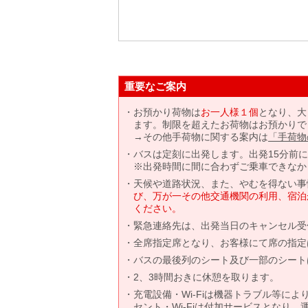
重要なご案内
お預かり荷物は
お一人様１個
となり、大
ます。制限を超えたお荷物はお預かりで
→その他手荷物に関する案内は
「手荷物
バスは定刻に出発します。出発15分前
※出発時間に間に合わずご乗車できなか
天候や道路状況、また、やむを得ない事
び、万が一その他交通機関の利用、宿泊
ください。
緊急連絡先は、出発当日のキャンセル受
全席指定席となり、お客様にて席の指定
バスの最後列のシート及び一部のシート
2、3時間おきに休憩を取ります。
充電設備・Wi-Fiは機器トラブル等に
セント・Wi-Fiは付加サービスとなり