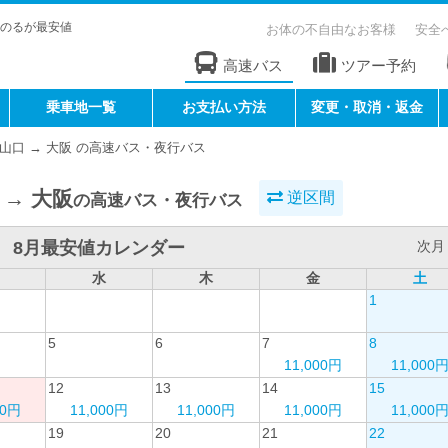
のるが最安値
お体の不自由なお客様
安全
高速バス
ツアー予約
乗車地一覧
お支払い方法
変更・取消・返金
山口 → 大阪 の高速バス・夜行バス
 → 大阪
逆区間
の高速バス・夜行バス
8月最安値カレンダー
次月 
水
木
金
土
1
5
6
7
8
11,000円
11,000
12
13
14
15
00円
11,000円
11,000円
11,000円
11,000
19
20
21
22