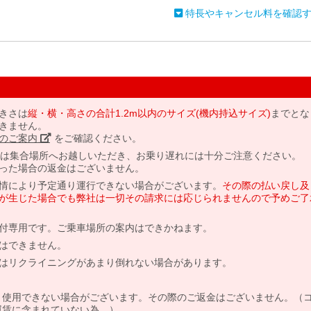
特長やキャンセル料を確認
きさは
縦・横・高さの合計1.2m以内のサイズ(機内持込サイズ)
までとな
きません。
のご案内」
をご確認ください。
には集合場所へお越しいただき、お乗り遅れには十分ご注意ください。
った場合の返金はございません。
情により予定通り運行できない場合がございます。
その際の払い戻し及
が生じた場合でも弊社は一切その請求には応じられませんので予めご了
付専用です。ご乗車場所の案内はできかねます。
はできません。
はリクライニングがあまり倒れない場合があります。
より使用できない場合がございます。その際のご返金はございません。（
、運賃に含まれていない為。）