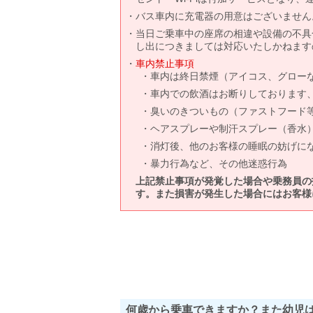
バス車内に充電器の用意はございません
当日ご乗車中の座席の相違や設備の不具
し出につきましては対応いたしかねます
車内禁止事項
車内は終日禁煙（アイコス、グロー
車内での飲酒はお断りしております
臭いのきついもの（ファストフード
ヘアスプレーや制汗スプレー（香水
消灯後、他のお客様の睡眠の妨げに
暴力行為など、その他迷惑行為
上記禁止事項が発覚した場合や乗務員の
す。また損害が発生した場合にはお客様
何歳から乗車できますか？また幼児