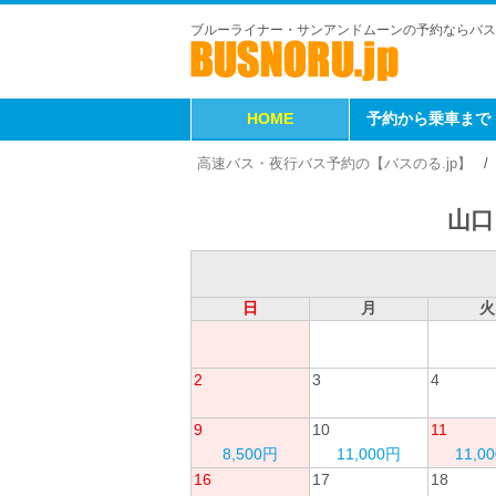
ブルーライナー・サンアンドムーンの予約ならバス
HOME
予約から乗車まで
高速バス・夜行バス予約の【バスのる.jp】
山口
日
月
火
2
3
4
9
10
11
8,500円
11,000円
11,0
16
17
18