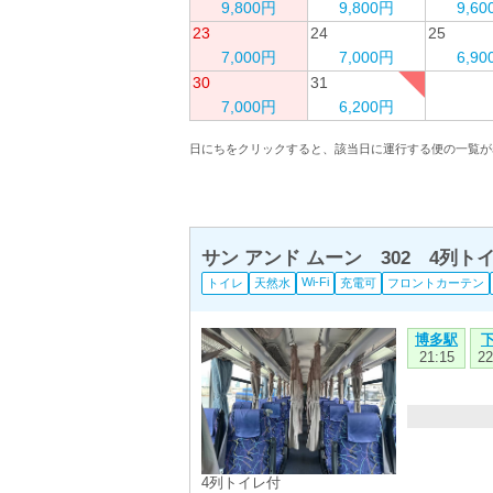
9,800円
9,800円
9,6
23
24
25
7,000円
7,000円
6,9
30
31
7,000円
6,200円
日にちをクリックすると、該当日に運行する便の一覧が
サン アンド ムーン 302 4列
Wi-Fi
トイレ
天然水
充電可
フロントカーテン
博多駅
21:15
22
4列トイレ付