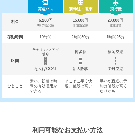
高速バス
新幹線・電車
飛行機
6,200円
15,600円
23,800円
料金
8月の最安値
普通指定席
普通運賃
移動時間
10時間
2時間30分
1時間25分
キャナルシティ
博多駅
福岡空港
博多
区間
なんばOCAT
新大阪駅
伊丹空港
安い。朝着で時
そこそこ早く快
早いが直近の予
ひとこと
間の有効活用が
適。値段は高い
約は値段が高く
できる
なりがち
利用可能なお支払い方法