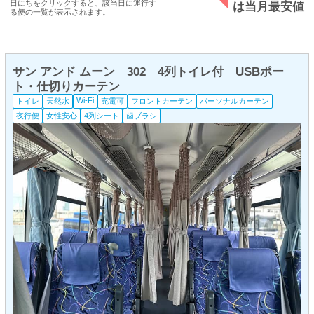
日にちをクリックすると、該当日に運行す
は当月最安値
る便の一覧が表示されます。
サン アンド ムーン 302 4列トイレ付 USBポー
ト・仕切りカーテン
Wi-Fi
トイレ
天然水
充電可
フロントカーテン
パーソナルカーテン
夜行便
女性安心
4列シート
歯ブラシ