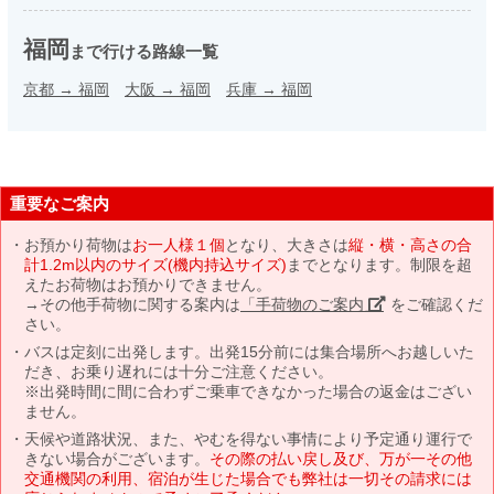
福岡
まで行ける路線一覧
京都
→
福岡
大阪
→
福岡
兵庫
→
福岡
重要なご案内
お預かり荷物は
お一人様１個
となり、大きさは
縦・横・高さの合
計1.2m以内のサイズ(機内持込サイズ)
までとなります。制限を超
えたお荷物はお預かりできません。
→その他手荷物に関する案内は
「手荷物のご案内」
をご確認くだ
さい。
バスは定刻に出発します。出発15分前には集合場所へお越しいた
だき、お乗り遅れには十分ご注意ください。
※出発時間に間に合わずご乗車できなかった場合の返金はござい
ません。
天候や道路状況、また、やむを得ない事情により予定通り運行で
きない場合がございます。
その際の払い戻し及び、万が一その他
交通機関の利用、宿泊が生じた場合でも弊社は一切その請求には