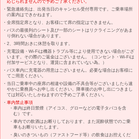
応じられませんので予めご了承ください。
緊急連絡先は、出発当日のキャンセル受付専用です。ご乗車場所
の案内はできかねます。
全席指定席となり、お客様にて席の指定はできません。
バスの最後列のシート及び一部のシートはリクライニングがあま
り倒れない場合があります。
2、3時間おきに休憩を取ります。
充電設備・Wi-Fiは機器トラブル等により使用できない場合がござ
います。その際のご返金はございません。（コンセント・Wi-Fiは
付加サービスとなり、運賃に含まれていない為。）
バス車内に充電器の用意はございません。必要な場合はお客様に
てご用意ください。
当日ご乗車中の座席の相違や設備の不具合等がございましたら速
やかに乗務員へお申し出ください。降車後のお申し出につきまし
ては対応いたしかねますので予めご了承ください。
車内禁止事項
車内は終日禁煙（アイコス、グローなどの電子タバコを含
む）です。
車内での飲酒はお断りしております、また泥酔状態でのご乗
車もお断りいたします。
臭いのきついもの（ファストフード等）の飲食はお控えくだ