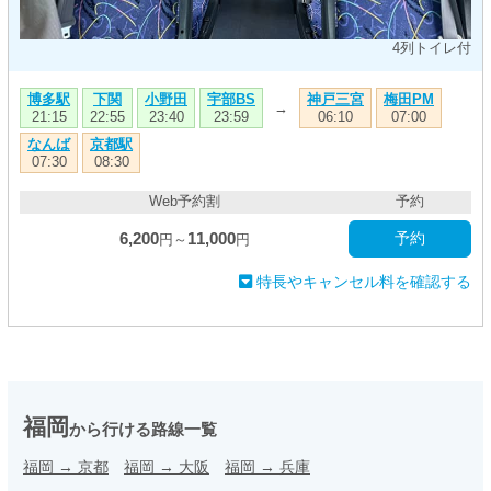
4列トイレ付
博多駅
下関
小野田
宇部BS
神戸三宮
梅田PM
→
21:15
22:55
23:40
23:59
06:10
07:00
なんば
京都駅
07:30
08:30
Web予約割
予約
6,200
11,000
予約
円～
円
特長やキャンセル料を確認する
福岡
から行ける路線一覧
福岡
→
京都
福岡
→
大阪
福岡
→
兵庫