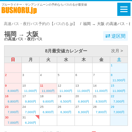
ブルーライナー・サンアンドムーンの予約ならバスのるが最安値
高速バス・夜行バス予約の【バスのる.jp】
福岡 → 大阪 の高速バス・
福岡 → 大阪
逆区間
の高速バス・夜行バス
8月最安値カレンダー
次月 >
日
月
火
水
木
金
土
1
2
3
4
5
6
7
8
11,000円
9
10
11
12
13
14
15
8,000円
11,000円
11,000円
11,000円
11,000円
11,000円
11,000円
16
17
18
19
20
21
22
9,800円
9,800円
9,600円
6,500円
6,900円
8,500円
7,000円
23
24
25
26
27
28
29
7,000円
7,000円
6,900円
6,300円
6,300円
7,800円
7,000円
30
31
7,000円
6,200円