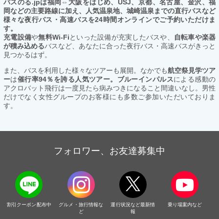
バスのる.jpは福岡⇔大阪をはじめ、USJ、京都、名古屋、金沢、福
岡などの主要路線に加え、人気温泉地、城崎温泉までの直行バスなど
様々な夜行バス・高速バスを24時間オンラインでご予約いただけま
す。
充電設備
や
無料Wi-Fi
といった設備が充実したバスや、
自転車や楽器
が積み込める
バスなど、あなたに合った夜行バス・高速バスがきっと
見つかるはず。
また、バスを利用した様々なツアーも展開。なかでも
航空祭見学ツア
ー
は
催行率94％を誇る人気ツアー。ブルーインパルス
による感動の
アクロバット飛行は一度見たら病みつきになること間違いなし。男性
だけでなく女性グループのお客様にも多数ご参加いただいておりま
す。
フォロワー、お友達募集中
割引クーポン配布中
グルメ・旅行情報な
運行状況など最新情
乗り場案内など
ど
報