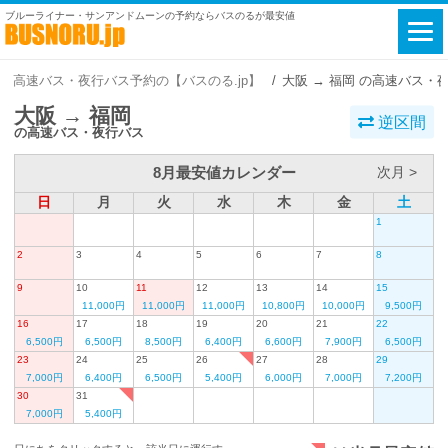
ブルーライナー・サンアンドムーンの予約ならバスのるが最安値
高速バス・夜行バス予約の【バスのる.jp】
大阪 → 福岡 の高速バス・
大阪 → 福岡
逆区間
の高速バス・夜行バス
8月最安値カレンダー
次月 >
日
月
火
水
木
金
土
1
2
3
4
5
6
7
8
9
10
11
12
13
14
15
11,000円
11,000円
11,000円
10,800円
10,000円
9,500円
16
17
18
19
20
21
22
6,500円
6,500円
8,500円
6,400円
6,600円
7,900円
6,500円
23
24
25
26
27
28
29
7,000円
6,400円
6,500円
5,400円
6,000円
7,000円
7,200円
30
31
7,000円
5,400円