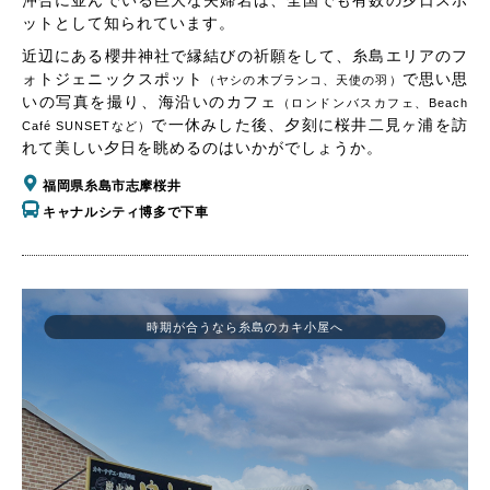
沖合に並んでいる巨大な夫婦岩は、全国でも有数の夕日スポ
ットとして知られています。
近辺にある櫻井神社で縁結びの祈願をして、糸島エリアのフ
ォトジェニックスポット
で思い思
（ヤシの木ブランコ、天使の羽）
いの写真を撮り、海沿いのカフェ
（ロンドンバスカフェ、Beach
で一休みした後、夕刻に桜井二見ヶ浦を訪
Café SUNSETなど）
れて美しい夕日を眺めるのはいかがでしょうか。
福岡県糸島市志摩桜井
キャナルシティ博多で下車
時期が合うなら糸島のカキ小屋へ