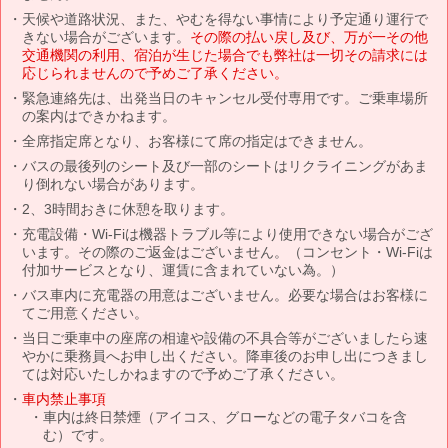
天候や道路状況、また、やむを得ない事情により予定通り運行で
きない場合がございます。
その際の払い戻し及び、万が一その他
交通機関の利用、宿泊が生じた場合でも弊社は一切その請求には
応じられませんので予めご了承ください。
緊急連絡先は、出発当日のキャンセル受付専用です。ご乗車場所
の案内はできかねます。
全席指定席となり、お客様にて席の指定はできません。
バスの最後列のシート及び一部のシートはリクライニングがあま
り倒れない場合があります。
2、3時間おきに休憩を取ります。
充電設備・Wi-Fiは機器トラブル等により使用できない場合がござ
います。その際のご返金はございません。（コンセント・Wi-Fiは
付加サービスとなり、運賃に含まれていない為。）
バス車内に充電器の用意はございません。必要な場合はお客様に
てご用意ください。
当日ご乗車中の座席の相違や設備の不具合等がございましたら速
やかに乗務員へお申し出ください。降車後のお申し出につきまし
ては対応いたしかねますので予めご了承ください。
車内禁止事項
車内は終日禁煙（アイコス、グローなどの電子タバコを含
む）です。