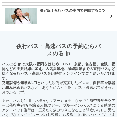
決定版！夜行バスの車内で睡眠するコツ
夜行バス・高速バスの予約ならバ
スのる.jp
バスのる.jpは大阪⇔福岡をはじめ、USJ、京都、名古屋、金沢、福
岡などの主要路線に加え、人気温泉地、城崎温泉までの直行バスなど
様々な夜行バス・高速バスを24時間オンラインでご予約いただけま
す。
充電設備
や
無料Wi-Fi
といった設備が充実したバスや、
自転車や楽器
が積み込める
バスなど、あなたに合った夜行バス・高速バスがきっと
見つかるはず。
また、バスを利用した様々なツアーも展開。なかでも
航空祭見学ツア
ー
は
催行率94％を誇る人気ツアー。ブルーインパルス
による感動の
アクロバット飛行は一度見たら病みつきになること間違いなし。男性
だけでなく女性グループのお客様にも多数ご参加いただいておりま