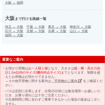
大阪
→
福岡
大阪
まで行ける路線一覧
埼玉
→
大阪
千葉
→
大阪
東京
→
大阪
神奈川
→
大阪
石川
→
大阪
京都
→
大阪
兵庫
→
大阪
山口
→
大阪
福岡
→
大阪
重要なご案内
お預かり荷物は
お一人様１個
となり、大きさは
縦・横・高さの合
計1.2m以内のサイズ(機内持込サイズ)
までとなります。制限を超
えたお荷物はお預かりできません。
→その他手荷物に関する案内は
「手荷物のご案内」
をご確認くだ
さい。
バスは定刻に出発します。出発15分前には集合場所へお越しいた
だき、お乗り遅れには十分ご注意ください。
※出発時間に間に合わずご乗車できなかった場合の返金はござい
ません。