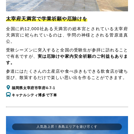
太宰府天満宮で学業祈願や厄除けを
全国に約12,000社ある天満宮の総本宮とされている太宰府
天満宮に祀られているのは、学問の神様とされる菅原道真
公。
受験シーズンに突入すると全国の受験生が参拝に訪れること
で有名ですが、
実は厄除けや家内安全祈願のご利益もありま
す。
参道にはたくさんの土産店や食べ歩きもできる飲食店が建ち
並び、散策するだけで楽しい思い出を作ることができます。
福岡県太宰府市宰府4-7-1
キャナルシティ博多で下車
人気急上昇！糸島エリアを遊び尽くす