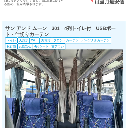
日にちをクリックすると、該当日に運行す
は当月最安値
る便の一覧が表示されます。
サン アンド ムーン 301 4列トイレ付 USBポー
ト・仕切りカーテン
Wi-Fi
トイレ
天然水
充電可
フロントカーテン
パーソナルカーテン
夜行便
女性安心
4列シート
歯ブラシ