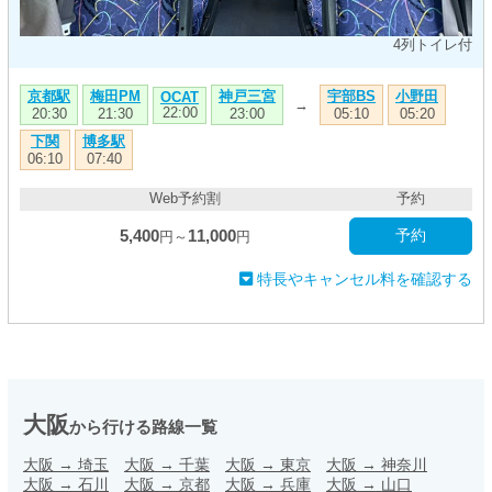
4列トイレ付
京都駅
梅田PM
神戸三宮
宇部BS
小野田
OCAT
→
22:00
20:30
21:30
23:00
05:10
05:20
下関
博多駅
06:10
07:40
Web予約割
予約
5,400
11,000
予約
円～
円
特長やキャンセル料を確認する
大阪
から行ける路線一覧
大阪
→
埼玉
大阪
→
千葉
大阪
→
東京
大阪
→
神奈川
大阪
→
石川
大阪
→
京都
大阪
→
兵庫
大阪
→
山口