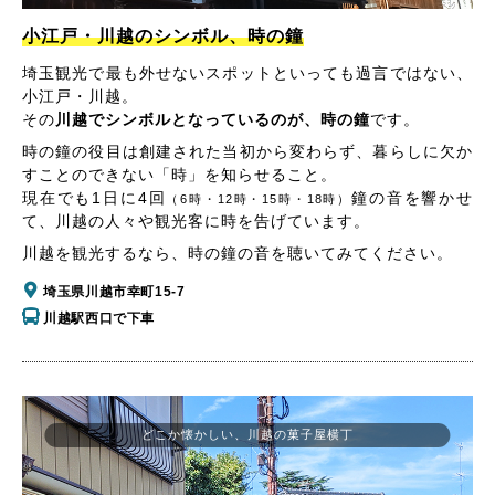
小江戸・川越のシンボル、時の鐘
埼玉観光で最も外せないスポットといっても過言ではない、
小江戸・川越。
その
川越でシンボルとなっているのが、時の鐘
です。
時の鐘の役目は創建された当初から変わらず、暮らしに欠か
すことのできない「時」を知らせること。
現在でも1日に4回
鐘の音を響かせ
（6時・12時・15時・18時）
て、川越の人々や観光客に時を告げています。
川越を観光するなら、時の鐘の音を聴いてみてください。
埼玉県川越市幸町15-7
川越駅西口で下車
どこか懐かしい、川越の菓子屋横丁