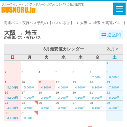
ブルーライナー・サンアンドムーンの予約ならバスのるが最安値
高速バス・夜行バス予約の【バスのる.jp】
大阪 → 埼玉 の高速バス・
大阪 → 埼玉
逆区間
の高速バス・夜行バス
8月最安値カレンダー
次月 >
日
月
火
水
木
金
土
1
2
3
4
5
6
7
8
7,800円
6,500円
9
10
11
12
13
14
15
5,000円
5,000円
4,300円
4,500円
4,700円
8,300円
7,700円
16
17
18
19
20
21
22
5,800円
4,000円
3,800円
3,900円
4,100円
5,700円
5,200円
23
24
25
26
27
28
29
4,900円
3,500円
3,600円
3,600円
4,700円
6,400円
4,900円
30
31
4,900円
3,500円