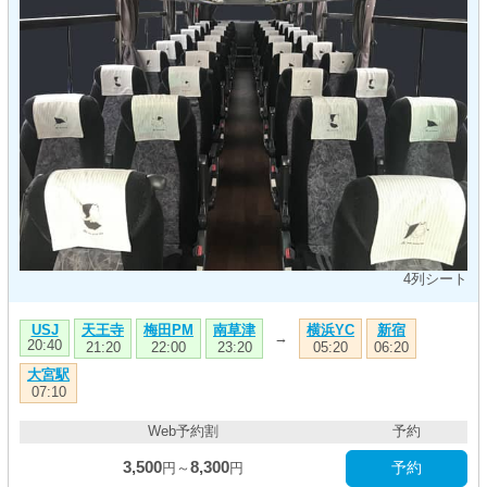
4列シート
天王寺
梅田PM
南草津
横浜YC
新宿
USJ
→
20:40
21:20
22:00
23:20
05:20
06:20
大宮駅
07:10
Web予約割
予約
3,500
8,300
予約
円～
円