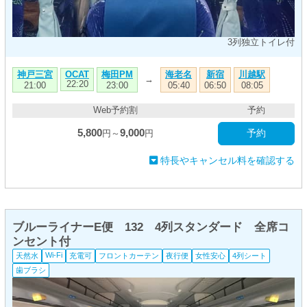
3列独立トイレ付
神戸三宮
梅田PM
海老名
新宿
川越駅
OCAT
→
22:20
21:00
23:00
05:40
06:50
08:05
Web予約割
予約
5,800
9,000
予約
円～
円
特長やキャンセル料を確認する
ブルーライナーE便 132 4列スタンダード 全席コ
ンセント付
Wi-Fi
天然水
充電可
フロントカーテン
夜行便
女性安心
4列シート
歯ブラシ