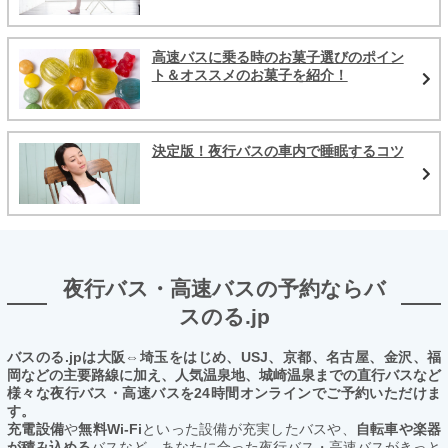
高速バスに乗る時のお菓子選びのポイン
ト＆オススメのお菓子を紹介！
決定版！夜行バスの車内で睡眠するコツ
夜行バス・高速バスの予約ならバ
スのる.jp
バスのる.jpは大阪⇔埼玉をはじめ、USJ、京都、名古屋、金沢、福
岡などの主要路線に加え、人気温泉地、城崎温泉までの直行バスなど
様々な夜行バス・高速バスを24時間オンラインでご予約いただけま
す。
充電設備
や
無料Wi-Fi
といった設備が充実したバスや、
自転車や楽器
が積み込める
バスなど、あなたに合った夜行バス・高速バスがきっと