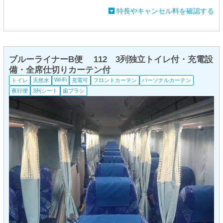
特長やキャンセル料を確認する
ブルーライナーB便 112 3列独立トイレ付・充電設
備・全席仕切りカーテン付
Wi-Fi
トイレ
天然水
充電可
フロントカーテン
パーソナルカーテン
夜行便
3列シート
歯ブラシ