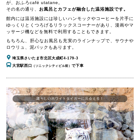
が、おふろcafé utatane。
その名の通り、
お風呂とカフェが融合した温浴施設です。
館内には温浴施設には珍しいハンモックやコーヒーを片手に
ゆっくりとくつろげるリラックスコーナーがあり、漫画やマ
ッサージ機などを無料で利用することもできます。
もちろん、肝心なお風呂も充実のラインナップで、サウナや
ロウリュ、泥パックもあります。
埼玉県さいたま市北区大成町4-179-3
大宮駅西口
で下車
（ソニックシティビル前）
凛々しいホワイトタイガーに出会える！