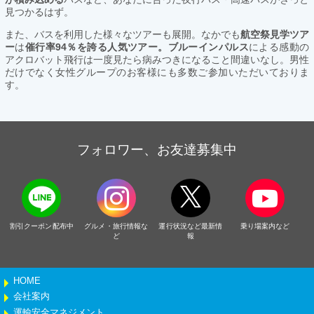
見つかるはず。
また、バスを利用した様々なツアーも展開。なかでも
航空祭見学ツア
ー
は
催行率94％を誇る人気ツアー。ブルーインパルス
による感動の
アクロバット飛行は一度見たら病みつきになること間違いなし。男性
だけでなく女性グループのお客様にも多数ご参加いただいておりま
す。
フォロワー、お友達募集中
割引クーポン配布中
グルメ・旅行情報な
運行状況など最新情
乗り場案内など
ど
報
HOME
会社案内
運輸安全マネジメント