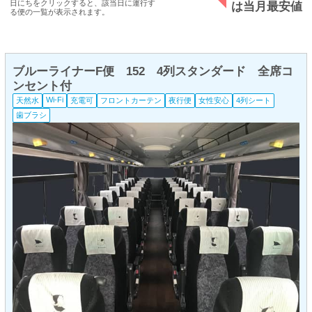
日にちをクリックすると、該当日に運行す
は当月最安値
る便の一覧が表示されます。
ブルーライナーF便 152 4列スタンダード 全席コ
ンセント付
Wi-Fi
天然水
充電可
フロントカーテン
夜行便
女性安心
4列シート
歯ブラシ