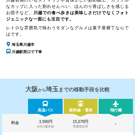
なカップに入った割れせんべい、ほんのり香ばしさを感じる
お団子など、
川越での食べ歩きは美味しさだけでなくフォト
ジェニックな一面にも注目です。
レトロな雰囲気で味わうモダンなグルメは菓子屋横丁ならで
はです。
埼玉県川越市
川越駅西口で下車
大阪
埼玉
までの移動手段を比較
から
高速バス
新幹線・電車
飛行機
3,500円
15,270円
料金
－
8月の最安値
普通指定席