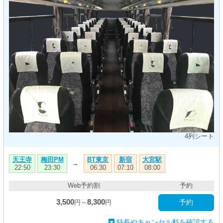
4列シート
天王寺
梅田PM
BT東京
新宿
大宮駅
→
22:50
23:30
06:30
07:10
08:00
Web予約割
予約
3,500
8,300
予約
円～
円
特長やキャンセル料を確認する