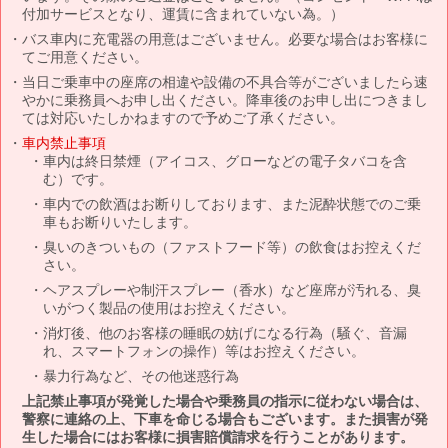
付加サービスとなり、運賃に含まれていない為。）
バス車内に充電器の用意はございません。必要な場合はお客様に
てご用意ください。
当日ご乗車中の座席の相違や設備の不具合等がございましたら速
やかに乗務員へお申し出ください。降車後のお申し出につきまし
ては対応いたしかねますので予めご了承ください。
車内禁止事項
車内は終日禁煙（アイコス、グローなどの電子タバコを含
む）です。
車内での飲酒はお断りしております、また泥酔状態でのご乗
車もお断りいたします。
臭いのきついもの（ファストフード等）の飲食はお控えくだ
さい。
ヘアスプレーや制汗スプレー（香水）など座席が汚れる、臭
いがつく製品の使用はお控えください。
消灯後、他のお客様の睡眠の妨げになる行為（騒ぐ、音漏
れ、スマートフォンの操作）等はお控えください。
暴力行為など、その他迷惑行為
上記禁止事項が発覚した場合や乗務員の指示に従わない場合は、
警察に連絡の上、下車を命じる場合もございます。また損害が発
生した場合にはお客様に損害賠償請求を行うことがあります。