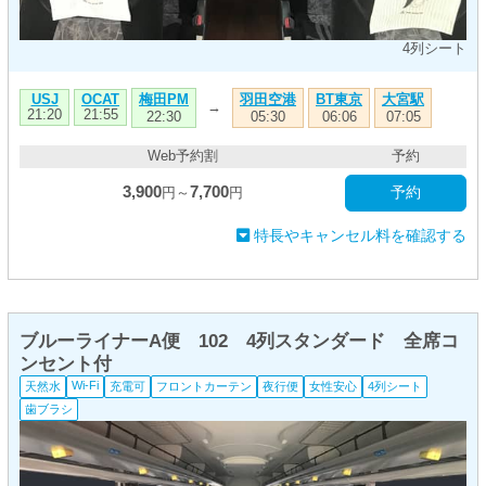
4列シート
梅田PM
羽田空港
BT東京
大宮駅
USJ
OCAT
→
21:20
21:55
22:30
05:30
06:06
07:05
Web予約割
予約
3,900
7,700
予約
円～
円
特長やキャンセル料を確認する
ブルーライナーA便 102 4列スタンダード 全席コ
ンセント付
Wi-Fi
天然水
充電可
フロントカーテン
夜行便
女性安心
4列シート
歯ブラシ