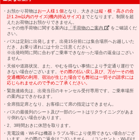
お預かり荷物は
お一人様１個
となり、大きさは
縦・横・高さの合
計1.2m以内のサイズ(機内持込サイズ)
までとなります。制限を超
えたお荷物はお預かりできません。
→その他手荷物に関する案内は
「手荷物のご案内」
をご確認くだ
さい。
バスは定刻に出発します。出発15分前には集合場所へお越しいた
だき、お乗り遅れには十分ご注意ください。
※出発時間に間に合わずご乗車できなかった場合の返金はござい
ません。
天候や道路状況、また、やむを得ない事情により予定通り運行で
きない場合がございます。
その際の払い戻し及び、万が一その他
交通機関の利用、宿泊が生じた場合でも弊社は一切その請求には
応じられませんので予めご了承ください。
緊急連絡先は、出発当日のキャンセル受付専用です。ご乗車場所
の案内はできかねます。
全席指定席となり、お客様にて席の指定はできません。
バスの最後列のシート及び一部のシートはリクライニングがあま
り倒れない場合があります。
2、3時間おきに休憩を取ります。
充電設備・Wi-Fiは機器トラブル等により使用できない場合がござ
います。その際のご返金はございません。（コンセント・Wi-Fiは