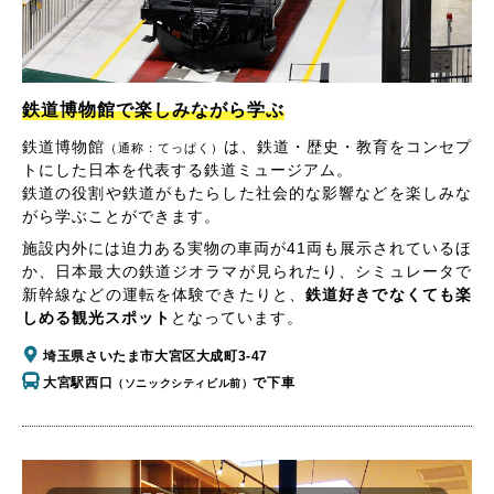
鉄道博物館で楽しみながら学ぶ
鉄道博物館
は、鉄道・歴史・教育をコンセプ
（通称：てっぱく）
トにした日本を代表する鉄道ミュージアム。
鉄道の役割や鉄道がもたらした社会的な影響などを楽しみな
がら学ぶことができます。
施設内外には迫力ある実物の車両が41両も展示されているほ
か、日本最大の鉄道ジオラマが見られたり、シミュレータで
新幹線などの運転を体験できたりと、
鉄道好きでなくても楽
しめる観光スポット
となっています。
埼玉県さいたま市大宮区大成町3-47
大宮駅西口
で下車
（ソニックシティビル前）