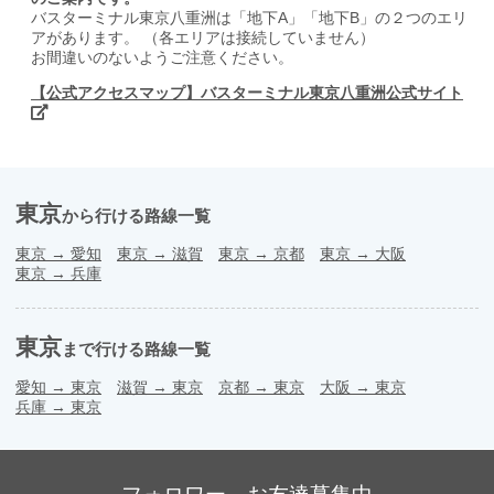
バスターミナル東京八重洲は「地下A」「地下B」の２つのエリ
アがあります。 （各エリアは接続していません）
お間違いのないようご注意ください。
【公式アクセスマップ】バスターミナル東京八重洲公式サイト
東京
から行ける路線一覧
東京
→
愛知
東京
→
滋賀
東京
→
京都
東京
→
大阪
東京
→
兵庫
東京
まで行ける路線一覧
愛知
→
東京
滋賀
→
東京
京都
→
東京
大阪
→
東京
兵庫
→
東京