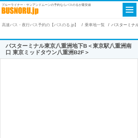
ブルーライナー・サンアンドムーンの予約ならバスのるが最安値
高速バス・夜行バス予約の【バスのる.jp】
乗車地一覧
バスターミナル
バスターミナル東京八重洲地下B＜東京駅八重洲南
口 東京ミッドタウン八重洲B2F＞