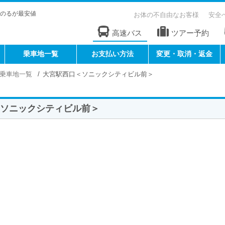
のるが最安値
お体の不自由なお客様
安全
高速バス
ツアー予約
乗車地一覧
お支払い方法
変更・取消・返金
乗車地一覧
大宮駅西口＜ソニックシティビル前＞
＜ソニックシティビル前＞