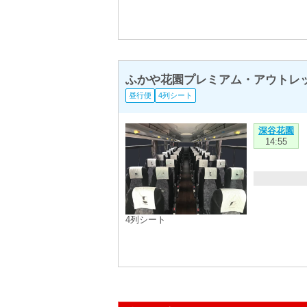
ふかや花園プレミアム・アウトレッ
昼行便
4列シート
深谷花園
14:55
4列シート