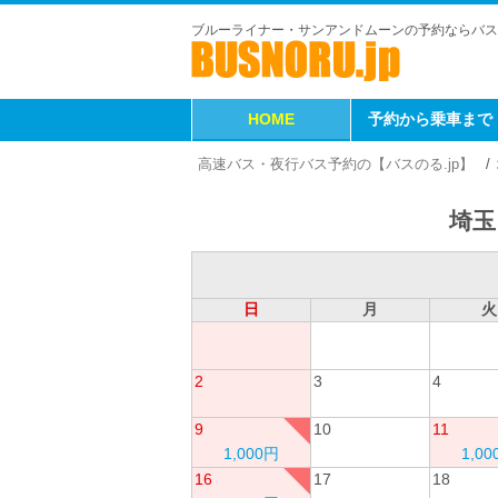
ブルーライナー・サンアンドムーンの予約ならバス
HOME
予約から乗車まで
高速バス・夜行バス予約の【バスのる.jp】
埼玉
日
月
火
2
3
4
9
10
11
1,000円
1,0
16
17
18