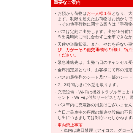
重要なご案内
お預かり荷物は
お一人様１個
となり、大
ます。制限を超えたお荷物はお預かりで
→その他手荷物に関する案内は
「手荷物
バスは定刻に出発します。出発15分前
※出発時間に間に合わずご乗車できなか
天候や道路状況、また、やむを得ない事
び、万が一その他交通機関の利用、宿泊
ください。
緊急連絡先は、出発当日のキャンセル受
全席指定席となり、お客様にて席の指定
バスの最後列のシート及び一部のシート
2、3時間おきに休憩を取ります。
充電設備・Wi-Fiは機器トラブル等に
セント・Wi-Fiは付加サービスとなり
バス車内に充電器の用意はございません
当日ご乗車中の座席の相違や設備の不具
し出につきましては対応いたしかねます
車内禁止事項
車内は終日禁煙（アイコス、グロー