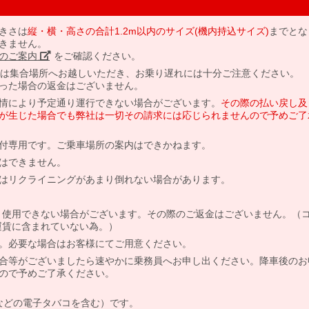
きさは
縦・横・高さの合計1.2m以内のサイズ(機内持込サイズ)
までとな
きません。
のご案内」
をご確認ください。
には集合場所へお越しいただき、お乗り遅れには十分ご注意ください。
った場合の返金はございません。
情により予定通り運行できない場合がございます。
その際の払い戻し及
が生じた場合でも弊社は一切その請求には応じられませんので予めご了
付専用です。ご乗車場所の案内はできかねます。
はできません。
はリクライニングがあまり倒れない場合があります。
より使用できない場合がございます。その際のご返金はございません。（
、運賃に含まれていない為。）
。必要な場合はお客様にてご用意ください。
合等がございましたら速やかに乗務員へお申し出ください。降車後のお
ので予めご了承ください。
などの電子タバコを含む）です。