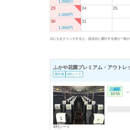
1,000円
23
24
25
1,000円
30
31
1,000円
日にちをクリックすると、該当日に運行する便の一覧が
ふかや花園プレミアム・アウトレッ
昼行便
4列シート
川越駅
→
10:55
4列シート