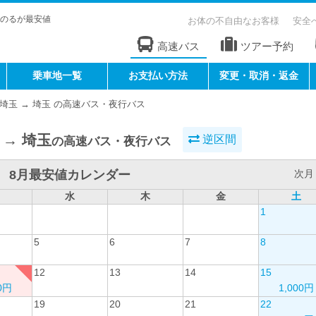
のるが最安値
お体の不自由なお客様
安全
高速バス
ツアー予約
乗車地一覧
お支払い方法
変更・取消・返金
埼玉 → 埼玉 の高速バス・夜行バス
 → 埼玉
逆区間
の高速バス・夜行バス
8月最安値カレンダー
次月 
水
木
金
土
1
5
6
7
8
12
13
14
15
00円
1,000円
19
20
21
22