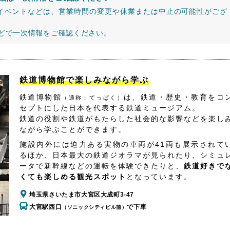
イベントなどは、営業時間の変更や休業または中止の可能性がござ
などで一次情報をご確認ください。
鉄道博物館で楽しみながら学ぶ
鉄道博物館
は、鉄道・歴史・教育をコ
（通称：てっぱく）
セプトにした日本を代表する鉄道ミュージアム。
鉄道の役割や鉄道がもたらした社会的な影響などを楽し
ながら学ぶことができます。
施設内外には迫力ある実物の車両が41両も展示されて
るほか、日本最大の鉄道ジオラマが見られたり、シミュ
ータで新幹線などの運転を体験できたりと、
鉄道好きで
くても楽しめる観光スポット
となっています。
埼玉県さいたま市大宮区大成町3-47
大宮駅西口
で下車
（ソニックシティビル前）