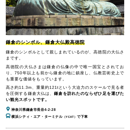
鎌倉のシンボル、鎌倉大仏殿高徳院
鎌倉のシンボルとして親しまれているのが、高徳院の大仏さ
まです。
高徳院の大仏さまは鎌倉の仏像の中で唯一国宝とされてお
り、750年以上も前から鎌倉の地に鎮座し、仏教芸術史上で
も重要な価値をもっています。
高さ約11.3m、重量約121tという大迫力のスケールで見る者
を圧倒する鎌倉大仏は、
鎌倉を訪れたのならぜひ足を運びた
い観光スポットです。
神奈川県鎌倉市長谷4-2-28
横浜シティ・エア・ターミナル
で下車
（YCAT）