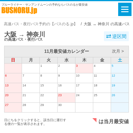
ブルーライナー・サンアンドムーンの予約ならバスのるが最安値
高速バス・夜行バス予約の【バスのる.jp】
大阪 → 神奈川 の高速バス
大阪 → 神奈川
逆区間
の高速バス・夜行バス
11月最安値カレンダー
次月 >
日
月
火
水
木
金
土
1
2
3
4
5
6
7
8
9
10
11
12
13
14
15
16
17
18
19
20
21
22
23
24
25
26
27
28
29
30
日にちをクリックすると、該当日に運行す
は当月最安値
る便の一覧が表示されます。