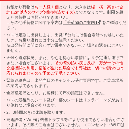
お預かり荷物は
お一人様１個
となり、大きさは
縦・横・高さの合
計1.2m以内のサイズ(機内持込サイズ)
までとなります。制限を超
えたお荷物はお預かりできません。
→その他手荷物に関する案内は
「手荷物のご案内」
をご確認くだ
さい。
バスは定刻に出発します。出発15分前には集合場所へお越しいた
だき、お乗り遅れには十分ご注意ください。
※出発時間に間に合わずご乗車できなかった場合の返金はござい
ません。
天候や道路状況、また、やむを得ない事情により予定通り運行で
きない場合がございます。
その際の払い戻し及び、万が一その他
交通機関の利用、宿泊が生じた場合でも弊社は一切その請求には
応じられませんので予めご了承ください。
緊急連絡先は、出発当日のキャンセル受付専用です。ご乗車場所
の案内はできかねます。
全席指定席となり、お客様にて席の指定はできません。
バスの最後列のシート及び一部のシートはリクライニングがあま
り倒れない場合があります。
2、3時間おきに休憩を取ります。
充電設備・Wi-Fiは機器トラブル等により使用できない場合がござ
います。その際のご返金はございません。（コンセント・Wi-Fiは