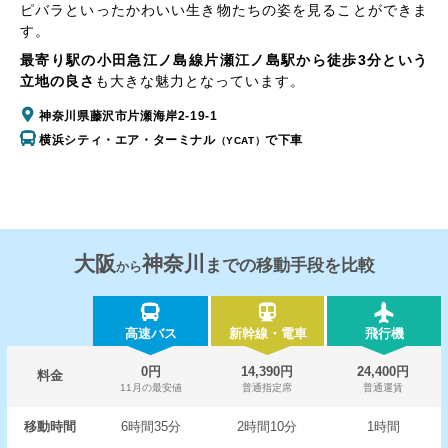
ピバラといったかわいい生き物たちの姿を見ることができま
す。
最寄り駅の小田急江ノ島線片瀬江ノ島駅から徒歩3分という
立地の良さ
も大きな魅力となっています。
神奈川県藤沢市片瀬海岸2-19-1
横浜シティ・エア・ターミナル
で下車
（YCAT）
大阪
神奈川
までの移動手段を比較
から
高速バス
新幹線・電車
飛行機
0円
14,390円
24,400円
料金
11月の最安値
普通指定席
普通運賃
移動時間
6時間35分
2時間10分
1時間