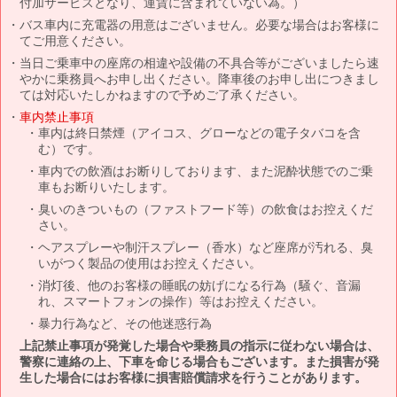
付加サービスとなり、運賃に含まれていない為。）
バス車内に充電器の用意はございません。必要な場合はお客様に
てご用意ください。
当日ご乗車中の座席の相違や設備の不具合等がございましたら速
やかに乗務員へお申し出ください。降車後のお申し出につきまし
ては対応いたしかねますので予めご了承ください。
車内禁止事項
車内は終日禁煙（アイコス、グローなどの電子タバコを含
む）です。
車内での飲酒はお断りしております、また泥酔状態でのご乗
車もお断りいたします。
臭いのきついもの（ファストフード等）の飲食はお控えくだ
さい。
ヘアスプレーや制汗スプレー（香水）など座席が汚れる、臭
いがつく製品の使用はお控えください。
消灯後、他のお客様の睡眠の妨げになる行為（騒ぐ、音漏
れ、スマートフォンの操作）等はお控えください。
暴力行為など、その他迷惑行為
上記禁止事項が発覚した場合や乗務員の指示に従わない場合は、
警察に連絡の上、下車を命じる場合もございます。また損害が発
生した場合にはお客様に損害賠償請求を行うことがあります。