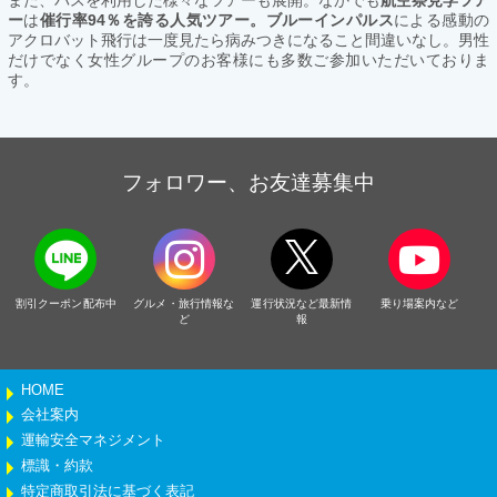
ー
は
催行率94％を誇る人気ツアー。ブルーインパルス
による感動の
アクロバット飛行は一度見たら病みつきになること間違いなし。男性
だけでなく女性グループのお客様にも多数ご参加いただいておりま
す。
フォロワー、お友達募集中
割引クーポン配布中
グルメ・旅行情報な
運行状況など最新情
乗り場案内など
ど
報
HOME
会社案内
運輸安全マネジメント
標識・約款
特定商取引法に基づく表記