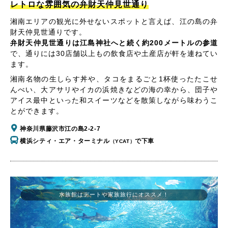
レトロな雰囲気の弁財天仲見世通り
湘南エリアの観光に外せないスポットと言えば、江の島の弁
財天仲見世通りです。
弁財天仲見世通りは江島神社へと続く約200メートルの参道
で、通りには30店舗以上もの飲食店や土産店が軒を連ねてい
ます。
湘南名物の生しらす丼や、タコをまるごと1杯使ったたこせ
んべい、大アサリやイカの浜焼きなどの海の幸から、団子や
アイス最中といった和スイーツなどを散策しながら味わうこ
とができます。
神奈川県藤沢市江の島2-2-7
横浜シティ・エア・ターミナル
で下車
（YCAT）
水族館はデートや家族旅行にオススメ！