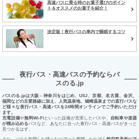
高速バスに乗る時のお菓子選びのポイン
ト＆オススメのお菓子を紹介！
決定版！夜行バスの車内で睡眠するコツ
夜行バス・高速バスの予約ならバ
スのる.jp
バスのる.jpは大阪⇔神奈川をはじめ、USJ、京都、名古屋、金沢、
福岡などの主要路線に加え、人気温泉地、城崎温泉までの直行バスな
ど様々な夜行バス・高速バスを24時間オンラインでご予約いただけ
ます。
充電設備
や
無料Wi-Fi
といった設備が充実したバスや、
自転車や楽器
が積み込める
バスなど、あなたに合った夜行バス・高速バスがきっと
見つかるはず。
また、バスを利用した様々なツアーも展開。なかでも
航空祭見学ツア