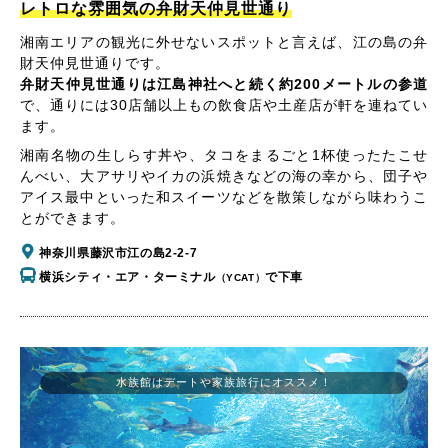
レトロな雰囲気の弁財天仲見世通り
湘南エリアの観光に外せないスポットと言えば、江の島の弁
財天仲見世通りです。
弁財天仲見世通りは江島神社へと続く約200メートルの参道
で、通りには30店舗以上もの飲食店や土産店が軒を連ねてい
ます。
湘南名物の生しらす丼や、タコをまるごと1杯使ったたこせ
んべい、大アサリやイカの浜焼きなどの海の幸から、団子や
アイス最中といった和スイーツなどを散策しながら味わうこ
とができます。
神奈川県藤沢市江の島2-2-7
横浜シティ・エア・ターミナル
で下車
（YCAT）
水族館はデートや家族旅行にオススメ！