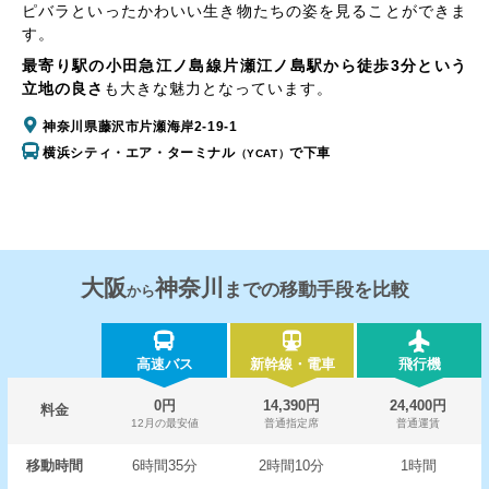
ピバラといったかわいい生き物たちの姿を見ることができま
す。
最寄り駅の小田急江ノ島線片瀬江ノ島駅から徒歩3分という
立地の良さ
も大きな魅力となっています。
神奈川県藤沢市片瀬海岸2-19-1
横浜シティ・エア・ターミナル
で下車
（YCAT）
大阪
神奈川
までの移動手段を比較
から
高速バス
新幹線・電車
飛行機
0円
14,390円
24,400円
料金
12月の最安値
普通指定席
普通運賃
移動時間
6時間35分
2時間10分
1時間