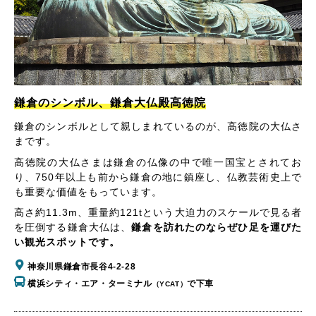
鎌倉のシンボル、鎌倉大仏殿高徳院
鎌倉のシンボルとして親しまれているのが、高徳院の大仏さ
まです。
高徳院の大仏さまは鎌倉の仏像の中で唯一国宝とされてお
り、750年以上も前から鎌倉の地に鎮座し、仏教芸術史上で
も重要な価値をもっています。
高さ約11.3m、重量約121tという大迫力のスケールで見る者
を圧倒する鎌倉大仏は、
鎌倉を訪れたのならぜひ足を運びた
い観光スポットです。
神奈川県鎌倉市長谷4-2-28
横浜シティ・エア・ターミナル
で下車
（YCAT）