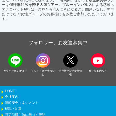
ー
は
催行率94％を誇る人気ツアー。ブルーインパルス
による感動の
アクロバット飛行は一度見たら病みつきになること間違いなし。男性
だけでなく女性グループのお客様にも多数ご参加いただいておりま
す。
フォロワー、お友達募集中
割引クーポン配布中
グルメ・旅行情報な
運行状況など最新情
乗り場案内など
ど
報
HOME
会社案内
運輸安全マネジメント
標識・約款
特定商取引法に基づく表記