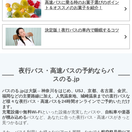
高速バスに乗る時のお菓子選びのポイン
ト＆オススメのお菓子を紹介！
決定版！夜行バスの車内で睡眠するコツ
夜行バス・高速バスの予約ならバ
スのる.jp
バスのる.jpは大阪⇔神奈川をはじめ、USJ、京都、名古屋、金沢、
福岡などの主要路線に加え、人気温泉地、城崎温泉までの直行バスな
ど様々な夜行バス・高速バスを24時間オンラインでご予約いただけ
ます。
充電設備
や
無料Wi-Fi
といった設備が充実したバスや、
自転車や楽器
が積み込める
バスなど、あなたに合った夜行バス・高速バスがきっと
見つかるはず。
また、バスを利用した様々なツアーも展開。なかでも
航空祭見学ツア