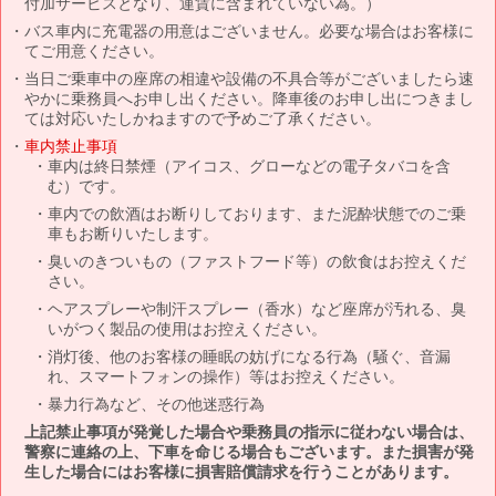
付加サービスとなり、運賃に含まれていない為。）
バス車内に充電器の用意はございません。必要な場合はお客様に
てご用意ください。
当日ご乗車中の座席の相違や設備の不具合等がございましたら速
やかに乗務員へお申し出ください。降車後のお申し出につきまし
ては対応いたしかねますので予めご了承ください。
車内禁止事項
車内は終日禁煙（アイコス、グローなどの電子タバコを含
む）です。
車内での飲酒はお断りしております、また泥酔状態でのご乗
車もお断りいたします。
臭いのきついもの（ファストフード等）の飲食はお控えくだ
さい。
ヘアスプレーや制汗スプレー（香水）など座席が汚れる、臭
いがつく製品の使用はお控えください。
消灯後、他のお客様の睡眠の妨げになる行為（騒ぐ、音漏
れ、スマートフォンの操作）等はお控えください。
暴力行為など、その他迷惑行為
上記禁止事項が発覚した場合や乗務員の指示に従わない場合は、
警察に連絡の上、下車を命じる場合もございます。また損害が発
生した場合にはお客様に損害賠償請求を行うことがあります。