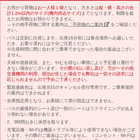
お預かり荷物は
お一人様１個
となり、大きさは
縦・横・高さの合
計1.2m以内のサイズ(機内持込サイズ)
までとなります。制限を超
えたお荷物はお預かりできません。
→その他手荷物に関する案内は
「手荷物のご案内」
をご確認くだ
さい。
バスは定刻に出発します。出発15分前には集合場所へお越しいた
だき、お乗り遅れには十分ご注意ください。
※出発時間に間に合わずご乗車できなかった場合の返金はござい
ません。
天候や道路状況、また、やむを得ない事情により予定通り運行で
きない場合がございます。
その際の払い戻し及び、万が一その他
交通機関の利用、宿泊が生じた場合でも弊社は一切その請求には
応じられませんので予めご了承ください。
緊急連絡先は、出発当日のキャンセル受付専用です。ご乗車場所
の案内はできかねます。
全席指定席となり、お客様にて席の指定はできません。
バスの最後列のシート及び一部のシートはリクライニングがあま
り倒れない場合があります。
2、3時間おきに休憩を取ります。
充電設備・Wi-Fiは機器トラブル等により使用できない場合がござ
います。その際のご返金はございません。（コンセント・Wi-Fiは