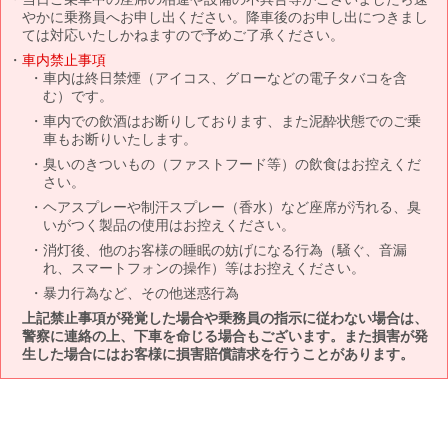
やかに乗務員へお申し出ください。降車後のお申し出につきまし
ては対応いたしかねますので予めご了承ください。
車内禁止事項
車内は終日禁煙（アイコス、グローなどの電子タバコを含
む）です。
車内での飲酒はお断りしております、また泥酔状態でのご乗
車もお断りいたします。
臭いのきついもの（ファストフード等）の飲食はお控えくだ
さい。
ヘアスプレーや制汗スプレー（香水）など座席が汚れる、臭
いがつく製品の使用はお控えください。
消灯後、他のお客様の睡眠の妨げになる行為（騒ぐ、音漏
れ、スマートフォンの操作）等はお控えください。
暴力行為など、その他迷惑行為
上記禁止事項が発覚した場合や乗務員の指示に従わない場合は、
警察に連絡の上、下車を命じる場合もございます。また損害が発
生した場合にはお客様に損害賠償請求を行うことがあります。