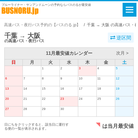
ブルーライナー・サンアンドムーンの予約ならバスのるが最安値
高速バス・夜行バス予約の【バスのる.jp】
千葉 → 大阪 の高速バス・
千葉 → 大阪
逆区間
の高速バス・夜行バス
11月最安値カレンダー
次月 >
日
月
火
水
木
金
土
1
2
3
4
5
6
7
8
9
10
11
12
13
14
15
16
17
18
19
20
21
22
23
24
25
26
27
28
29
30
日にちをクリックすると、該当日に運行す
は当月最安値
る便の一覧が表示されます。