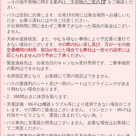
→その他手荷物に関する案内は
「手荷物のご案内」
をご確認くだ
さい。
バスは定刻に出発します。出発15分前には集合場所へお越しいた
だき、お乗り遅れには十分ご注意ください。
※出発時間に間に合わずご乗車できなかった場合の返金はござい
ません。
天候や道路状況、また、やむを得ない事情により予定通り運行で
きない場合がございます。
その際の払い戻し及び、万が一その他
交通機関の利用、宿泊が生じた場合でも弊社は一切その請求には
応じられませんので予めご了承ください。
緊急連絡先は、出発当日のキャンセル受付専用です。ご乗車場所
の案内はできかねます。
全席指定席となり、お客様にて席の指定はできません。
バスの最後列のシート及び一部のシートはリクライニングがあま
り倒れない場合があります。
2、3時間おきに休憩を取ります。
充電設備・Wi-Fiは機器トラブル等により使用できない場合がござ
います。その際のご返金はございません。（コンセント・Wi-Fiは
付加サービスとなり、運賃に含まれていない為。）
バス車内に充電器の用意はございません。必要な場合はお客様に
てご用意ください。
当日ご乗車中の座席の相違や設備の不具合等がございましたら速