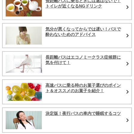
長距離バスに乗るときには選ばないで！
トイレが近くなるNGドリンク
気分が悪くなってからでは遅い！バスで
酔わないためのアドバイス
長距離バスはエコノミークラス症候群に
気を付けて！
高速バスに乗る時のお菓子選びのポイン
ト＆オススメのお菓子を紹介！
決定版！夜行バスの車内で睡眠するコツ