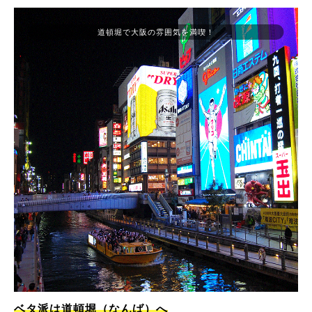
道頓堀で大阪の雰囲気を満喫！
ベタ派は道頓堀（なんば）へ