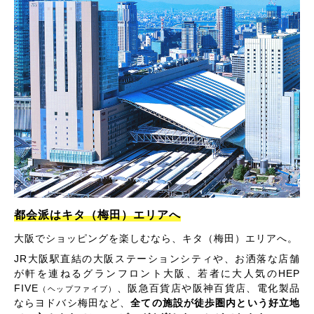
都会派はキタ（梅田）エリアへ
大阪でショッピングを楽しむなら、キタ（梅田）エリアへ。
JR大阪駅直結の大阪ステーションシティや、お洒落な店舗
が軒を連ねるグランフロント大阪、若者に大人気のHEP
FIVE
、阪急百貨店や阪神百貨店、電化製品
（ヘップファイブ）
ならヨドバシ梅田など、
全ての施設が徒歩圏内という好立地