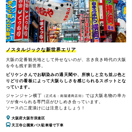
ノスタルジックな新世界エリア
大阪の定番観光地として外せないのが、古き良き時代の大阪
を今も残す新世界。
ビリケンさんでお馴染みの通天閣や、所狭しと立ち並ぶ色と
りどりの看板によって大阪らしさを感じられるスポットとな
っています。
ジャンジャン横丁
では大阪名物の串カ
（正式名：南陽通商店街）
ツが食べられる専門店がひしめき合っています。
ソースの二度漬けには注意しましょう！
大阪府大阪市浪速区
天王寺公園東バス駐車場で下車