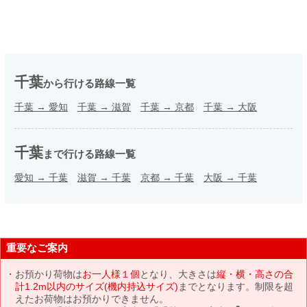
千葉
から行ける路線一覧
千葉
→
愛知
千葉
→
滋賀
千葉
→
京都
千葉
→
大阪
千葉
まで行ける路線一覧
愛知
→
千葉
滋賀
→
千葉
京都
→
千葉
大阪
→
千葉
重要なご案内
お預かり荷物は
お一人様１個
となり、大きさは
縦・横・高さの合
計1.2m以内のサイズ(機内持込サイズ)
までとなります。制限を超
えたお荷物はお預かりできません。