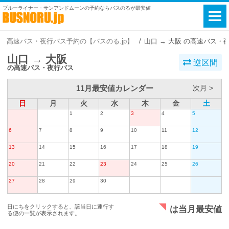
ブルーライナー・サンアンドムーンの予約ならバスのるが最安値
高速バス・夜行バス予約の【バスのる.jp】
山口 → 大阪 の高速バス・
山口 → 大阪
逆区間
の高速バス・夜行バス
11月最安値カレンダー
次月 >
日
月
火
水
木
金
土
1
2
3
4
5
6
7
8
9
10
11
12
13
14
15
16
17
18
19
20
21
22
23
24
25
26
27
28
29
30
日にちをクリックすると、該当日に運行す
は当月最安値
る便の一覧が表示されます。