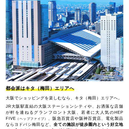
都会派はキタ（梅田）エリアへ
大阪でショッピングを楽しむなら、キタ（梅田）エリアへ。
JR大阪駅直結の大阪ステーションシティや、お洒落な店舗
が軒を連ねるグランフロント大阪、若者に大人気のHEP
FIVE
、阪急百貨店や阪神百貨店、電化製品
（ヘップファイブ）
ならヨドバシ梅田など、
全ての施設が徒歩圏内という好立地