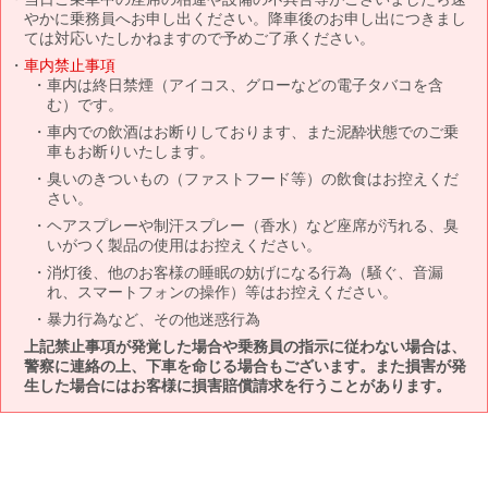
やかに乗務員へお申し出ください。降車後のお申し出につきまし
ては対応いたしかねますので予めご了承ください。
車内禁止事項
車内は終日禁煙（アイコス、グローなどの電子タバコを含
む）です。
車内での飲酒はお断りしております、また泥酔状態でのご乗
車もお断りいたします。
臭いのきついもの（ファストフード等）の飲食はお控えくだ
さい。
ヘアスプレーや制汗スプレー（香水）など座席が汚れる、臭
いがつく製品の使用はお控えください。
消灯後、他のお客様の睡眠の妨げになる行為（騒ぐ、音漏
れ、スマートフォンの操作）等はお控えください。
暴力行為など、その他迷惑行為
上記禁止事項が発覚した場合や乗務員の指示に従わない場合は、
警察に連絡の上、下車を命じる場合もございます。また損害が発
生した場合にはお客様に損害賠償請求を行うことがあります。