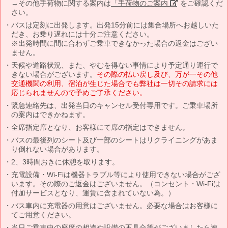
→その他手荷物に関する案内は
「手荷物のご案内」
をご確認くだ
さい。
バスは定刻に出発します。出発15分前には集合場所へお越しいた
だき、お乗り遅れには十分ご注意ください。
※出発時間に間に合わずご乗車できなかった場合の返金はござい
ません。
天候や道路状況、また、やむを得ない事情により予定通り運行で
きない場合がございます。
その際の払い戻し及び、万が一その他
交通機関の利用、宿泊が生じた場合でも弊社は一切その請求には
応じられませんので予めご了承ください。
緊急連絡先は、出発当日のキャンセル受付専用です。ご乗車場所
の案内はできかねます。
全席指定席となり、お客様にて席の指定はできません。
バスの最後列のシート及び一部のシートはリクライニングがあま
り倒れない場合があります。
2、3時間おきに休憩を取ります。
充電設備・Wi-Fiは機器トラブル等により使用できない場合がござ
います。その際のご返金はございません。（コンセント・Wi-Fiは
付加サービスとなり、運賃に含まれていない為。）
バス車内に充電器の用意はございません。必要な場合はお客様に
てご用意ください。
当日ご乗車中の座席の相違や設備の不具合等がございましたら速