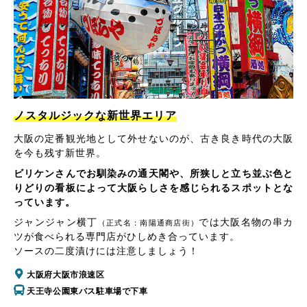
ノスタルジックな新世界エリア
大阪の定番観光地として外せないのが、古き良き時代の大阪
を今も残す新世界。
ビリケンさんでお馴染みの通天閣や、所狭しと立ち並ぶ色と
りどりの看板によって大阪らしさを感じられるスポットとな
っています。
ジャンジャン横丁
では大阪名物の串カ
（正式名：南陽通商店街）
ツが食べられる専門店がひしめき合っています。
ソースの二度漬けには注意しましょう！
大阪府大阪市浪速区
天王寺公園東バス駐車場で下車