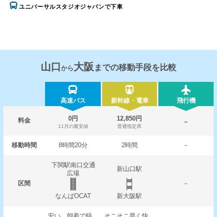
ユニバーサルスタジオジャパンで下車
山口
大阪
までの移動手段を比較
から
高速バス
新幹線・電車
飛行機
0円
12,850円
料金
－
11月の最安値
普通指定席
移動時間
8時間20分
2時間
－
下関駅南口交通
新山口駅
広場
区間
－
なんばOCAT
新大阪駅
安い。朝着で時
そこそこ早く快