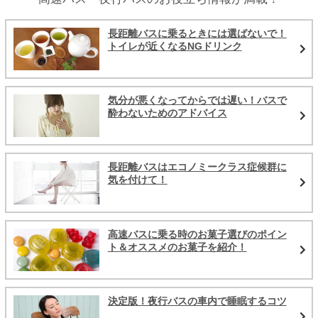
長距離バスに乗るときには選ばないで！
トイレが近くなるNGドリンク
気分が悪くなってからでは遅い！バスで
酔わないためのアドバイス
長距離バスはエコノミークラス症候群に
気を付けて！
高速バスに乗る時のお菓子選びのポイン
ト＆オススメのお菓子を紹介！
決定版！夜行バスの車内で睡眠するコツ