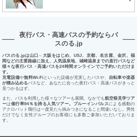
夜行バス・高速バスの予約ならバ
スのる.jp
バスのる.jpは山口⇔大阪をはじめ、USJ、京都、名古屋、金沢、福
岡などの主要路線に加え、人気温泉地、城崎温泉までの直行バスなど
様々な夜行バス・高速バスを24時間オンラインでご予約いただけま
す。
充電設備
や
無料Wi-Fi
といった設備が充実したバスや、
自転車や楽器
が積み込める
バスなど、あなたに合った夜行バス・高速バスがきっと
見つかるはず。
また、バスを利用した様々なツアーも展開。なかでも
航空祭見学ツア
ー
は
催行率94％を誇る人気ツアー。ブルーインパルス
による感動の
アクロバット飛行は一度見たら病みつきになること間違いなし。男性
だけでなく女性グループのお客様にも多数ご参加いただいておりま
す。