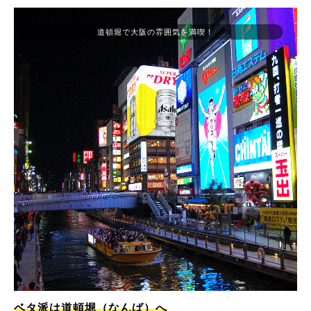
道頓堀で大阪の雰囲気を満喫！
ベタ派は道頓堀（なんば）へ