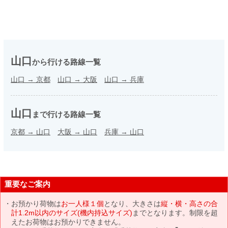
山口
から行ける路線一覧
山口
→
京都
山口
→
大阪
山口
→
兵庫
山口
まで行ける路線一覧
京都
→
山口
大阪
→
山口
兵庫
→
山口
重要なご案内
お預かり荷物は
お一人様１個
となり、大きさは
縦・横・高さの合
計1.2m以内のサイズ(機内持込サイズ)
までとなります。制限を超
えたお荷物はお預かりできません。