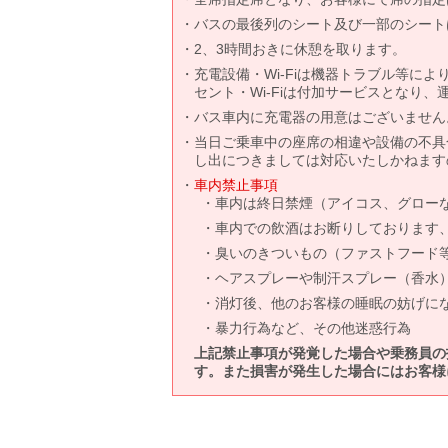
バスの最後列のシート及び一部のシート
2、3時間おきに休憩を取ります。
充電設備・Wi-Fiは機器トラブル等に
セント・Wi-Fiは付加サービスとなり
バス車内に充電器の用意はございません
当日ご乗車中の座席の相違や設備の不具
し出につきましては対応いたしかねます
車内禁止事項
車内は終日禁煙（アイコス、グロー
車内での飲酒はお断りしております
臭いのきついもの（ファストフード
ヘアスプレーや制汗スプレー（香水
消灯後、他のお客様の睡眠の妨げに
暴力行為など、その他迷惑行為
上記禁止事項が発覚した場合や乗務員の
す。また損害が発生した場合にはお客様