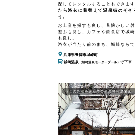
探してレンタルすることもできます
たら浴衣に着替えて温泉街のそぞ
う。
お土産を探すも良し、昔懐かしい射
遊ぶも良し、カフェや飲食店で城崎
も良し。
浴衣が当たり前のまち、城崎ならで
兵庫県豊岡市城崎町
城崎温泉
で下車
（城崎温泉モータープール）
7つの外湯を巡ってこその城崎温泉♨