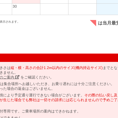
30
表示されます。
は当月最
きさは
縦・横・高さの合計1.2m以内のサイズ(機内持込サイズ)
までとな
きません。
のご案内」
をご確認ください。
には集合場所へお越しいただき、お乗り遅れには十分ご注意ください。
った場合の返金はございません。
情により予定通り運行できない場合がございます。
その際の払い戻し及
が生じた場合でも弊社は一切その請求には応じられませんので予めご了
付専用です。ご乗車場所の案内はできかねます。
はできません。