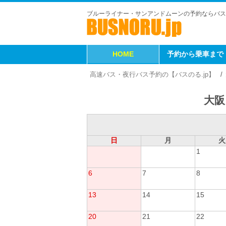
ブルーライナー・サンアンドムーンの予約ならバス
HOME
予約から乗車まで
高速バス・夜行バス予約の【バスのる.jp】
大阪
日
月
火
1
6
7
8
13
14
15
20
21
22