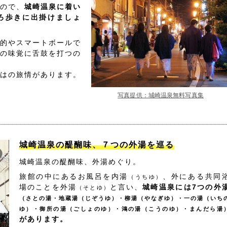
ので、
城崎温泉に着い
ろ歩きに出掛けましょ
的やスマートボールで
の味覚に舌鼓を打つの
はの旅情があります。
写真提供：城崎温泉無料写真集
城崎温泉の醍醐味、７つの外湯を巡る
城崎温泉の醍醐味、外湯めぐり。
旅館の中にあるお風呂を内湯
、外にある共同
（うちゆ）
場のことを外湯
と言い、
城崎温泉には7つの外
（そとゆ）
（さとの湯・地蔵湯（じぞうゆ）・柳湯（やなぎゆ）・一の湯（いち
ゆ）・御所の湯（ごしょのゆ）・鴻の湯（こうのゆ）・まんだら湯
があります。