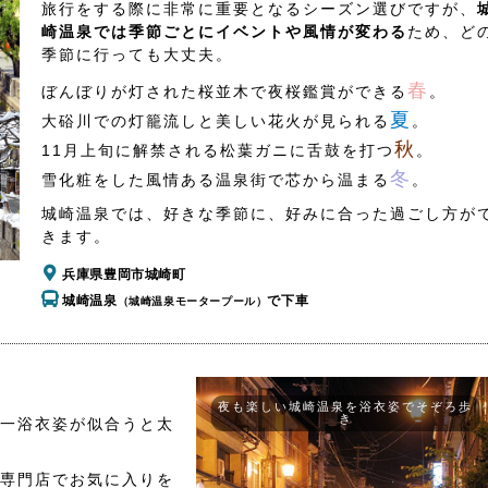
旅行をする際に非常に重要となるシーズン選びですが、
崎温泉では季節ごとにイベントや風情が変わる
ため、ど
季節に行っても大丈夫。
春
ぼんぼりが灯された桜並木で夜桜鑑賞ができる
。
夏
大硲川での灯籠流しと美しい花火が見られる
。
秋
11月上旬に解禁される松葉ガニに舌鼓を打つ
。
冬
雪化粧をした風情ある温泉街で芯から温まる
。
城崎温泉では、好きな季節に、好みに合った過ごし方が
きます。
兵庫県豊岡市城崎町
城崎温泉
で下車
（城崎温泉モータープール）
夜も楽しい城崎温泉を浴衣姿でそぞろ歩
き
一浴衣姿が似合うと太
専門店でお気に入りを