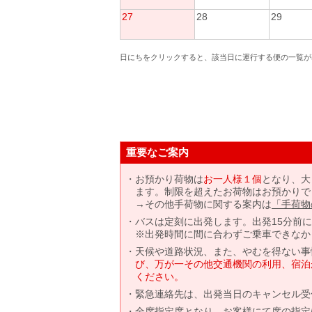
27
28
29
日にちをクリックすると、該当日に運行する便の一覧が
重要なご案内
お預かり荷物は
お一人様１個
となり、大
ます。制限を超えたお荷物はお預かりで
→その他手荷物に関する案内は
「手荷物
バスは定刻に出発します。出発15分前
※出発時間に間に合わずご乗車できなか
天候や道路状況、また、やむを得ない事
び、万が一その他交通機関の利用、宿泊
ください。
緊急連絡先は、出発当日のキャンセル受
全席指定席となり、お客様にて席の指定