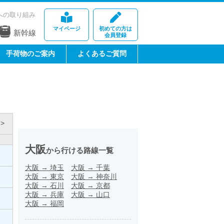
への取り組み
マイページ
初めての方は
新幹線
会員登録
手荷物のご案内
よくあるご質問
>
大阪
から行ける路線一覧
大阪
→
埼玉
大阪
→
千葉
大阪
→
東京
大阪
→
神奈川
大阪
→
石川
大阪
→
京都
大阪
→
兵庫
大阪
→
山口
大阪
→
福岡