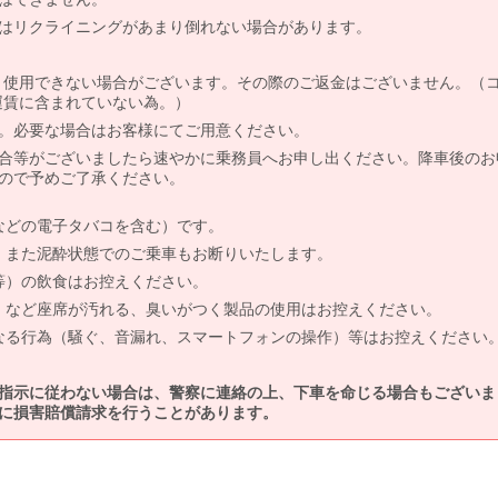
はリクライニングがあまり倒れない場合があります。
より使用できない場合がございます。その際のご返金はございません。（
、運賃に含まれていない為。）
。必要な場合はお客様にてご用意ください。
合等がございましたら速やかに乗務員へお申し出ください。降車後のお
ので予めご了承ください。
などの電子タバコを含む）です。
、また泥酔状態でのご乗車もお断りいたします。
等）の飲食はお控えください。
）など座席が汚れる、臭いがつく製品の使用はお控えください。
なる行為（騒ぐ、音漏れ、スマートフォンの操作）等はお控えください
指示に従わない場合は、警察に連絡の上、下車を命じる場合もございま
に損害賠償請求を行うことがあります。