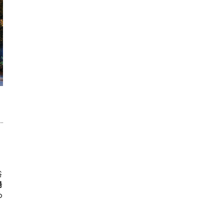
浴
湯
の
）