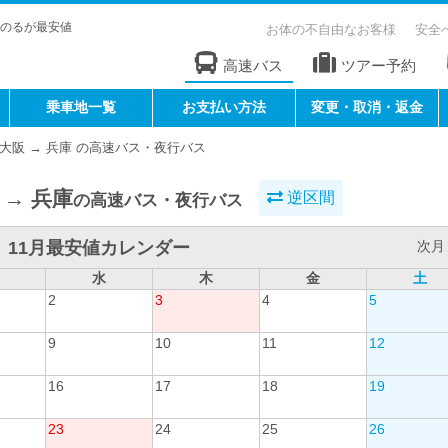
のるが最安値
お体の不自由なお客様
安全
高速バス
ツアー予約
乗車地一覧
お支払い方法
変更・取消・返金
大阪 → 兵庫 の高速バス・夜行バス
 → 兵庫
逆区間
の高速バス・夜行バス
11月最安値カレンダー
次月 
水
木
金
土
2
3
4
5
9
10
11
12
16
17
18
19
23
24
25
26