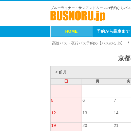
ブルーライナー・サンアンドムーンの予約ならバス
HOME
予約から乗車まで
高速バス・夜行バス予約の【バスのる.jp】
京都
< 前月
日
月
火
5
6
7
12
13
14
19
20
21