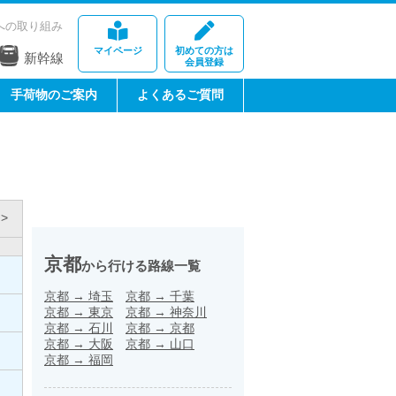
への取り組み
マイページ
初めての方は
新幹線
会員登録
手荷物のご案内
よくあるご質問
>
京都
から行ける路線一覧
京都
→
埼玉
京都
→
千葉
京都
→
東京
京都
→
神奈川
京都
→
石川
京都
→
京都
京都
→
大阪
京都
→
山口
京都
→
福岡