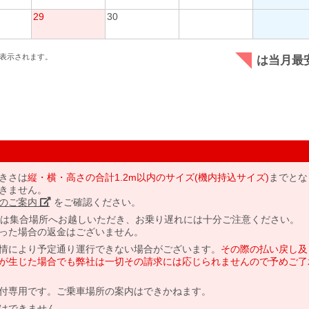
29
30
表示されます。
は当月最
きさは
縦・横・高さの合計1.2m以内のサイズ(機内持込サイズ)
までとな
きません。
のご案内」
をご確認ください。
には集合場所へお越しいただき、お乗り遅れには十分ご注意ください。
った場合の返金はございません。
情により予定通り運行できない場合がございます。
その際の払い戻し及
が生じた場合でも弊社は一切その請求には応じられませんので予めご了
付専用です。ご乗車場所の案内はできかねます。
はできません。