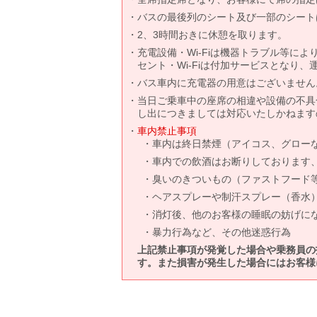
バスの最後列のシート及び一部のシート
2、3時間おきに休憩を取ります。
充電設備・Wi-Fiは機器トラブル等に
セント・Wi-Fiは付加サービスとなり
バス車内に充電器の用意はございません
当日ご乗車中の座席の相違や設備の不具
し出につきましては対応いたしかねます
車内禁止事項
車内は終日禁煙（アイコス、グロー
車内での飲酒はお断りしております
臭いのきついもの（ファストフード
ヘアスプレーや制汗スプレー（香水
消灯後、他のお客様の睡眠の妨げに
暴力行為など、その他迷惑行為
上記禁止事項が発覚した場合や乗務員の
す。また損害が発生した場合にはお客様