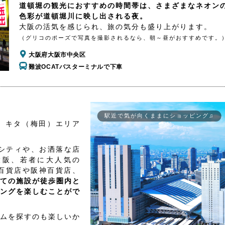
道頓堀の観光におすすめの時間帯は、さまざまなネオン
色彩が道頓堀川に映し出される夜。
大阪の活気を感じられ、旅の気分も盛り上がります。
（グリコのポーズで写真を撮影されるなら、朝～昼がおすすめです。
大阪府大阪市中央区
難波OCATバスターミナルで下車
駅近で気が向くままにショッピング♫
、キタ（梅田）エリア
シティや、お洒落な店
大阪、若者に大人気の
百貨店や阪神百貨店、
ての施設が徒歩圏内と
ングを楽しむことがで
ムを探すのも楽しいか