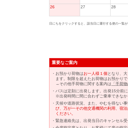
26
27
28
日にちをクリックすると、該当日に運行する便の一覧が
重要なご案内
お預かり荷物は
お一人様１個
となり、大
ます。制限を超えたお荷物はお預かりで
→その他手荷物に関する案内は
「手荷物
バスは定刻に出発します。出発15分前
※出発時間に間に合わずご乗車できなか
天候や道路状況、また、やむを得ない事
び、万が一その他交通機関の利用、宿泊
ください。
緊急連絡先は、出発当日のキャンセル受
全席指定席となり、お客様にて席の指定