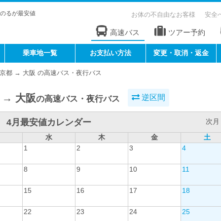
のるが最安値
お体の不自由なお客様
安全
高速バス
ツアー予約
乗車地一覧
お支払い方法
変更・取消・返金
京都 → 大阪 の高速バス・夜行バス
 → 大阪
逆区間
の高速バス・夜行バス
4月最安値カレンダー
次月 
水
木
金
土
1
2
3
4
8
9
10
11
15
16
17
18
22
23
24
25