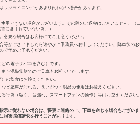
はリクライニングがあまり倒れない場合があります。
より使用できない場合がございます。その際のご返金はございません。（
、運賃に含まれていない為。）
。必要な場合はお客様にてご用意ください。
合等がございましたら速やかに乗務員へお申し出ください。降車後のお
ので予めご了承ください。
などの電子タバコを含む）です。
、また泥酔状態でのご乗車もお断りいたします。
等）の飲食はお控えください。
）など座席が汚れる、臭いがつく製品の使用はお控えください。
なる行為（騒ぐ、音漏れ、スマートフォンの操作）等はお控えください
指示に従わない場合は、警察に連絡の上、下車を命じる場合もございま
に損害賠償請求を行うことがあります。