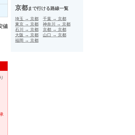
京都
まで行ける路線一覧
埼玉
→
京都
千葉
→
京都
東京
→
京都
神奈川
→
京都
安値
石川
→
京都
京都
→
京都
大阪
→
京都
山口
→
京都
福岡
→
京都
り
承