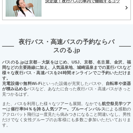
決定版！夜行バスの車内で睡眠するコツ
夜行バス・高速バスの予約ならバ
スのる.jp
バスのる.jpは京都⇔大阪をはじめ、USJ、京都、名古屋、金沢、福
岡などの主要路線に加え、人気温泉地、城崎温泉までの直行バスなど
様々な夜行バス・高速バスを24時間オンラインでご予約いただけま
す。
充電設備
や
無料Wi-Fi
といった設備が充実したバスや、
自転車や楽器
が積み込める
バスなど、あなたに合った夜行バス・高速バスがきっと
見つかるはず。
また、バスを利用した様々なツアーも展開。なかでも
航空祭見学ツア
ー
は
催行率94％を誇る人気ツアー。ブルーインパルス
による感動の
アクロバット飛行は一度見たら病みつきになること間違いなし。男性
だけでなく女性グループのお客様にも多数ご参加いただいておりま
す。