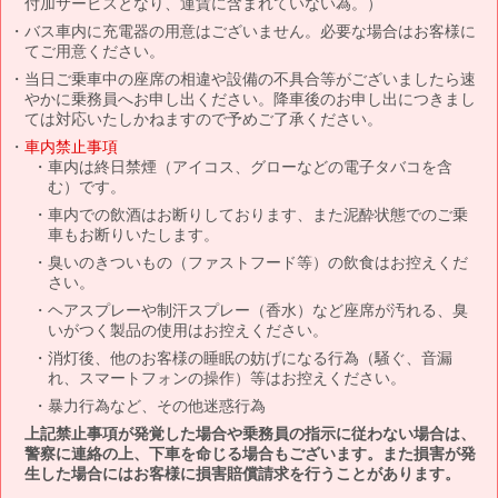
付加サービスとなり、運賃に含まれていない為。）
バス車内に充電器の用意はございません。必要な場合はお客様に
てご用意ください。
当日ご乗車中の座席の相違や設備の不具合等がございましたら速
やかに乗務員へお申し出ください。降車後のお申し出につきまし
ては対応いたしかねますので予めご了承ください。
車内禁止事項
車内は終日禁煙（アイコス、グローなどの電子タバコを含
む）です。
車内での飲酒はお断りしております、また泥酔状態でのご乗
車もお断りいたします。
臭いのきついもの（ファストフード等）の飲食はお控えくだ
さい。
ヘアスプレーや制汗スプレー（香水）など座席が汚れる、臭
いがつく製品の使用はお控えください。
消灯後、他のお客様の睡眠の妨げになる行為（騒ぐ、音漏
れ、スマートフォンの操作）等はお控えください。
暴力行為など、その他迷惑行為
上記禁止事項が発覚した場合や乗務員の指示に従わない場合は、
警察に連絡の上、下車を命じる場合もございます。また損害が発
生した場合にはお客様に損害賠償請求を行うことがあります。