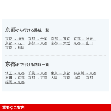
京都
から行ける路線一覧
京都
→
埼玉
京都
→
千葉
京都
→
東京
京都
→
神奈川
京都
→
石川
京都
→
京都
京都
→
大阪
京都
→
山口
京都
→
福岡
京都
まで行ける路線一覧
埼玉
→
京都
千葉
→
京都
東京
→
京都
神奈川
→
京都
石川
→
京都
京都
→
京都
大阪
→
京都
山口
→
京都
福岡
→
京都
重要なご案内