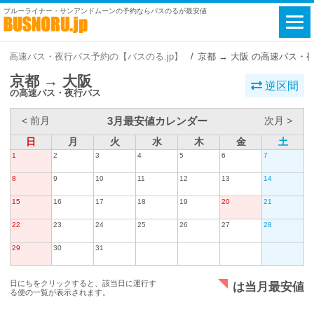
ブルーライナー・サンアンドムーンの予約ならバスのるが最安値
高速バス・夜行バス予約の【バスのる.jp】
京都 → 大阪 の高速バス・
京都 → 大阪
逆区間
の高速バス・夜行バス
3月最安値カレンダー
< 前月
次月 >
日
月
火
水
木
金
土
1
2
3
4
5
6
7
8
9
10
11
12
13
14
15
16
17
18
19
20
21
22
23
24
25
26
27
28
29
30
31
日にちをクリックすると、該当日に運行す
は当月最安値
る便の一覧が表示されます。