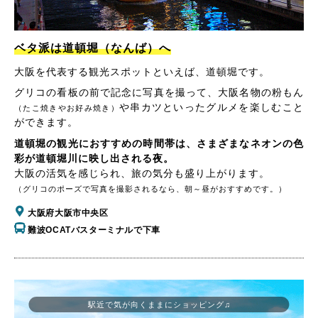
ベタ派は道頓堀（なんば）へ
大阪を代表する観光スポットといえば、道頓堀です。
グリコの看板の前で記念に写真を撮って、大阪名物の粉もん
や串カツといったグルメを楽しむこと
（たこ焼きやお好み焼き）
ができます。
道頓堀の観光におすすめの時間帯は、さまざまなネオンの色
彩が道頓堀川に映し出される夜。
大阪の活気を感じられ、旅の気分も盛り上がります。
（グリコのポーズで写真を撮影されるなら、朝～昼がおすすめです。）
大阪府大阪市中央区
難波OCATバスターミナルで下車
駅近で気が向くままにショッピング♫