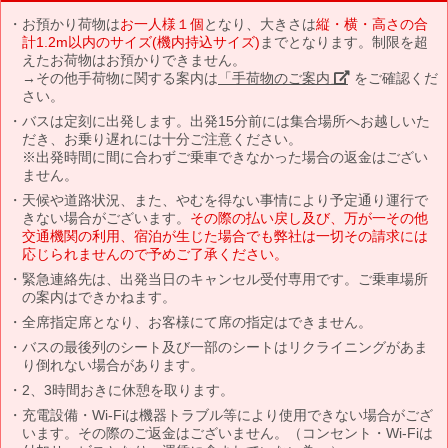
お預かり荷物は
お一人様１個
となり、大きさは
縦・横・高さの合
計1.2m以内のサイズ(機内持込サイズ)
までとなります。制限を超
えたお荷物はお預かりできません。
→その他手荷物に関する案内は
「手荷物のご案内」
をご確認くだ
さい。
バスは定刻に出発します。出発15分前には集合場所へお越しいた
だき、お乗り遅れには十分ご注意ください。
※出発時間に間に合わずご乗車できなかった場合の返金はござい
ません。
天候や道路状況、また、やむを得ない事情により予定通り運行で
きない場合がございます。
その際の払い戻し及び、万が一その他
交通機関の利用、宿泊が生じた場合でも弊社は一切その請求には
応じられませんので予めご了承ください。
緊急連絡先は、出発当日のキャンセル受付専用です。ご乗車場所
の案内はできかねます。
全席指定席となり、お客様にて席の指定はできません。
バスの最後列のシート及び一部のシートはリクライニングがあま
り倒れない場合があります。
2、3時間おきに休憩を取ります。
充電設備・Wi-Fiは機器トラブル等により使用できない場合がござ
います。その際のご返金はございません。（コンセント・Wi-Fiは