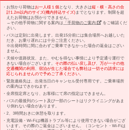
お預かり荷物は
お一人様１個
となり、大きさは
縦・横・高さの合
計1.2m以内のサイズ(機内持込サイズ)
までとなります。制限を超
えたお荷物はお預かりできません。
→その他手荷物に関する案内は
「手荷物のご案内」
をご確認くだ
さい。
バスは定刻に出発します。出発15分前には集合場所へお越しいた
だき、お乗り遅れには十分ご注意ください。
※出発時間に間に合わずご乗車できなかった場合の返金はござい
ません。
天候や道路状況、また、やむを得ない事情により予定通り運行で
きない場合がございます。
その際の払い戻し及び、万が一その他
交通機関の利用、宿泊が生じた場合でも弊社は一切その請求には
応じられませんので予めご了承ください。
緊急連絡先は、出発当日のキャンセル受付専用です。ご乗車場所
の案内はできかねます。
全席指定席となり、お客様にて席の指定はできません。
バスの最後列のシート及び一部のシートはリクライニングがあま
り倒れない場合があります。
2、3時間おきに休憩を取ります。
充電設備・Wi-Fiは機器トラブル等により使用できない場合がござ
います。その際のご返金はございません。（コンセント・Wi-Fiは