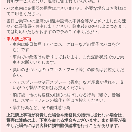
付加サービスとなり、運賃に含まれていない為。）
バス車内に充電器の用意はございません。必要な場合はお客様に
てご用意ください。
当日ご乗車中の座席の相違や設備の不具合等がございましたら速
やかに乗務員へお申し出ください。降車後のお申し出につきまし
ては対応いたしかねますので予めご了承ください。
車内禁止事項
車内は終日禁煙（アイコス、グローなどの電子タバコを含
む）です。
車内での飲酒はお断りしております、また泥酔状態でのご乗
車もお断りいたします。
臭いのきついもの（ファストフード等）の飲食はお控えくだ
さい。
ヘアスプレーや制汗スプレー（香水）など座席が汚れる、臭
いがつく製品の使用はお控えください。
消灯後、他のお客様の睡眠の妨げになる行為（騒ぐ、音漏
れ、スマートフォンの操作）等はお控えください。
暴力行為など、その他迷惑行為
上記禁止事項が発覚した場合や乗務員の指示に従わない場合は、
警察に連絡の上、下車を命じる場合もございます。また損害が発
生した場合にはお客様に損害賠償請求を行うことがあります。