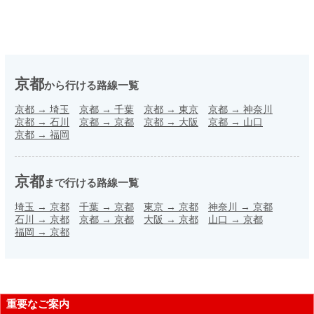
京都
から行ける路線一覧
京都
→
埼玉
京都
→
千葉
京都
→
東京
京都
→
神奈川
京都
→
石川
京都
→
京都
京都
→
大阪
京都
→
山口
京都
→
福岡
京都
まで行ける路線一覧
埼玉
→
京都
千葉
→
京都
東京
→
京都
神奈川
→
京都
石川
→
京都
京都
→
京都
大阪
→
京都
山口
→
京都
福岡
→
京都
重要なご案内