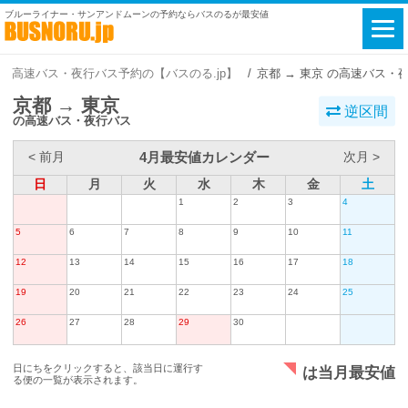
ブルーライナー・サンアンドムーンの予約ならバスのるが最安値
高速バス・夜行バス予約の【バスのる.jp】
京都 → 東京 の高速バス・
京都 → 東京
逆区間
の高速バス・夜行バス
4月最安値カレンダー
< 前月
次月 >
日
月
火
水
木
金
土
1
2
3
4
5
6
7
8
9
10
11
12
13
14
15
16
17
18
19
20
21
22
23
24
25
26
27
28
29
30
日にちをクリックすると、該当日に運行す
は当月最安値
る便の一覧が表示されます。