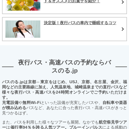
ト＆オススメのお菓子を紹介！
決定版！夜行バスの車内で睡眠するコツ
夜行バス・高速バスの予約ならバ
スのる.jp
バスのる.jpは京都⇔東京をはじめ、USJ、京都、名古屋、金沢、福
岡などの主要路線に加え、人気温泉地、城崎温泉までの直行バスなど
様々な夜行バス・高速バスを24時間オンラインでご予約いただけま
す。
充電設備
や
無料Wi-Fi
といった設備が充実したバスや、
自転車や楽器
が積み込める
バスなど、あなたに合った夜行バス・高速バスがきっと
見つかるはず。
また、バスを利用した様々なツアーも展開。なかでも
航空祭見学ツア
ー
は
催行率94％を誇る人気ツアー。ブルーインパルス
による感動の