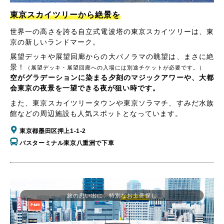
東京スカイツリーから絶景を
世界一の高さを誇る自立式電波塔の東京スカイツリーは、東
京の新しいランドマーク。
展望デッキや展望回廊からの大パノラマの眺望は、まさに絶
景！
（展望デッキ・展望回廊への入場には別途チケットが必要です。）
空がグラデーションに染まる夕刻のマジックアワーや、大都
会東京の夜景を一望できる夜が狙い時です。
また、東京スカイツリータウンや東京ソラマチ、すみだ水族
館などの周辺施設も人気スポットとなっています。
東京都墨田区押上1-1-2
バスターミナル東京八重洲で下車
旅の思い出に、特別なお土産探し