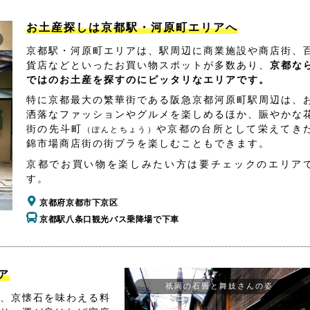
お土産探しは京都駅・河原町エリアへ
京都駅・河原町エリアは、駅周辺に商業施設や商店街、
貨店などといったお買い物スポットが多数あり、
京都な
ではのお土産を探すのにピッタリなエリアです。
特に京都最大の繁華街である阪急京都河原町駅周辺は、
洒落なファッションやグルメを楽しめるほか、賑やかな
街の先斗町
や京都の台所として栄えてき
（ぽんとちょう）
錦市場商店街の街ブラを楽しむこともできます。
京都でお買い物を楽しみたい方は要チェックのエリア
す。
京都府京都市下京区
京都駅八条口観光バス乗降場で下車
ア
祇園の石畳と舞妓さんの姿
、京懐石を味わえる料