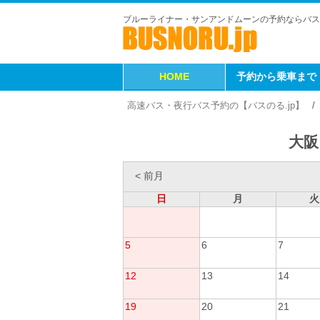
ブルーライナー・サンアンドムーンの予約ならバス
HOME
予約から乗車まで
高速バス・夜行バス予約の【バスのる.jp】
大阪
< 前月
日
月
火
5
6
7
12
13
14
19
20
21