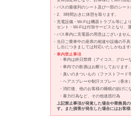
バスの最後列のシート及び一部のシート
2、3時間おきに休憩を取ります。
充電設備・Wi-Fiは機器トラブル等に
セント・Wi-Fiは付加サービスとなり
バス車内に充電器の用意はございません
当日ご乗車中の座席の相違や設備の不具
し出につきましては対応いたしかねます
車内禁止事項
車内は終日禁煙（アイコス、グロー
車内での飲酒はお断りしております
臭いのきついもの（ファストフード
ヘアスプレーや制汗スプレー（香水
消灯後、他のお客様の睡眠の妨げに
暴力行為など、その他迷惑行為
上記禁止事項が発覚した場合や乗務員の
す。また損害が発生した場合にはお客様