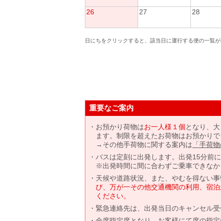
26
27
28
日にちをクリックすると、該当日に運行する便の一覧が
重要なご案内
お預かり荷物は
お一人様１個
となり、大
ます。制限を超えたお荷物はお預かりで
→その他手荷物に関する案内は
「手荷物
バスは定刻に出発します。出発15分前
※出発時間に間に合わずご乗車できなか
天候や道路状況、また、やむを得ない事
び、万が一その他交通機関の利用、宿泊
ください。
緊急連絡先は、出発当日のキャンセル受
全席指定席となり、お客様にて席の指定