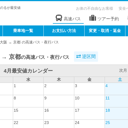
のるが最安値
お体の不自由なお客様
安全
高速バス
ツアー予約
乗車地一覧
お支払い方法
変更・取消・返金
大阪 → 京都 の高速バス・夜行バス
 → 京都
逆区間
の高速バス・夜行バス
4月最安値カレンダー
次月 
水
木
金
土
1
2
3
4
8
9
10
11
15
16
17
18
22
23
24
25