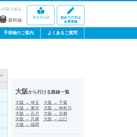
への取り組み
マイページ
初めての方は
新幹線
会員登録
手荷物のご案内
よくあるご質問
>
大阪
から行ける路線一覧
大阪
→
埼玉
大阪
→
千葉
大阪
→
東京
大阪
→
神奈川
大阪
→
石川
大阪
→
京都
大阪
→
兵庫
大阪
→
山口
大阪
→
福岡