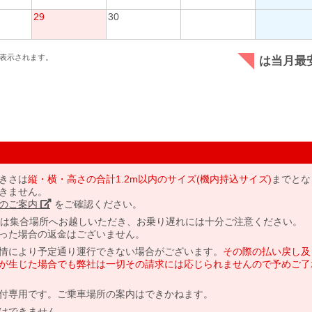
29
30
表示されます。
は当月最
きさは
縦・横・高さの合計1.2m以内のサイズ(機内持込サイズ)
までとな
きません。
のご案内」
をご確認ください。
には集合場所へお越しいただき、お乗り遅れには十分ご注意ください。
った場合の返金はございません。
情により予定通り運行できない場合がございます。
その際の払い戻し及
が生じた場合でも弊社は一切その請求には応じられませんので予めご了
付専用です。ご乗車場所の案内はできかねます。
はできません。