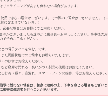
はリクライニングがあまり倒れない場合があります。
より使用できない場合がございます。その際のご返金はございません。（
、運賃に含まれていない為。）
。必要な場合はお客様にてご用意ください。
合等がございましたら速やかに乗務員へお申し出ください。降車後のお
ので予めご了承ください。
などの電子タバコを含む）です。
、また泥酔状態でのご乗車もお断りいたします。
等）の飲食はお控えください。
）など座席が汚れる、臭いがつく製品の使用はお控えください。
なる行為（騒ぐ、音漏れ、スマートフォンの操作）等はお控えください
指示に従わない場合は、警察に連絡の上、下車を命じる場合もございま
に損害賠償請求を行うことがあります。