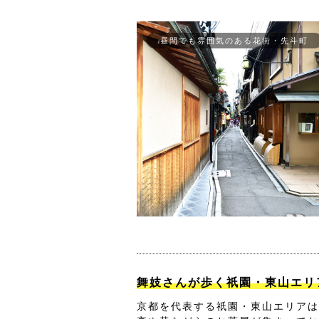
昼間でも雰囲気のある花街・先斗町
舞妓さんが歩く祇園・東山エリ
京都を代表する祇園・東山エリアは