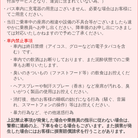
付加サービスとなり、運賃に含まれていない為。）
バス車内に充電器の用意はございません。必要な場合はお客様に
てご用意ください。
当日ご乗車中の座席の相違や設備の不具合等がございましたら速
やかに乗務員へお申し出ください。降車後のお申し出につきまし
ては対応いたしかねますので予めご了承ください。
車内禁止事項
車内は終日禁煙（アイコス、グローなどの電子タバコを含
む）です。
車内での飲酒はお断りしております、また泥酔状態でのご乗
車もお断りいたします。
臭いのきついもの（ファストフード等）の飲食はお控えくだ
さい。
ヘアスプレーや制汗スプレー（香水）など座席が汚れる、臭
いがつく製品の使用はお控えください。
消灯後、他のお客様の睡眠の妨げになる行為（騒ぐ、音漏
れ、スマートフォンの操作）等はお控えください。
暴力行為など、その他迷惑行為
上記禁止事項が発覚した場合や乗務員の指示に従わない場合は、
警察に連絡の上、下車を命じる場合もございます。また損害が発
生した場合にはお客様に損害賠償請求を行うことがあります。