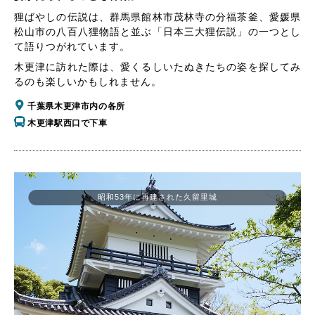
狸ばやしの伝説は、群馬県館林市茂林寺の分福茶釜、愛媛県
松山市の八百八狸物語と並ぶ「日本三大狸伝説」の一つとし
て語りつがれています。
木更津に訪れた際は、愛くるしいたぬきたちの姿を探してみ
るのも楽しいかもしれません。
千葉県木更津市内の各所
木更津駅西口で下車
昭和53年に再建された久留里城