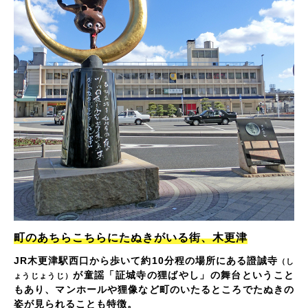
町のあちらこちらにたぬきがいる街、木更津
JR木更津駅西口から歩いて約10分程の場所にある證誠寺
（し
が童謡「証城寺の狸ばやし」の舞台ということ
ょうじょうじ）
もあり、マンホールや狸像など町のいたるところでたぬきの
姿が見られることも特徴。