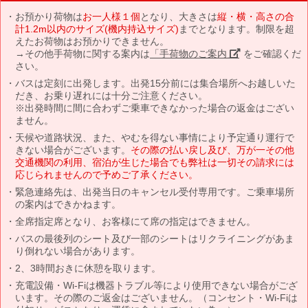
お預かり荷物は
お一人様１個
となり、大きさは
縦・横・高さの合
計1.2m以内のサイズ(機内持込サイズ)
までとなります。制限を超
えたお荷物はお預かりできません。
→その他手荷物に関する案内は
「手荷物のご案内」
をご確認くだ
さい。
バスは定刻に出発します。出発15分前には集合場所へお越しいた
だき、お乗り遅れには十分ご注意ください。
※出発時間に間に合わずご乗車できなかった場合の返金はござい
ません。
天候や道路状況、また、やむを得ない事情により予定通り運行で
きない場合がございます。
その際の払い戻し及び、万が一その他
交通機関の利用、宿泊が生じた場合でも弊社は一切その請求には
応じられませんので予めご了承ください。
緊急連絡先は、出発当日のキャンセル受付専用です。ご乗車場所
の案内はできかねます。
全席指定席となり、お客様にて席の指定はできません。
バスの最後列のシート及び一部のシートはリクライニングがあま
り倒れない場合があります。
2、3時間おきに休憩を取ります。
充電設備・Wi-Fiは機器トラブル等により使用できない場合がござ
います。その際のご返金はございません。（コンセント・Wi-Fiは