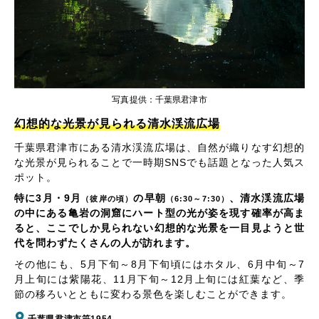
写真提供：千葉県君津市
幻想的な光景が見られる清水渓流広場
千葉県君津市にある清水渓流広場は、自然が織りなす幻想的
な光景が見られることで一時期SNSでも話題となった人気ス
ポット。
特に3月・9月
の早朝
、清水渓流広場
（彼岸の頃）
（6:30～7:30）
の中にある亀岩の洞窟にハート型の光が姿を現す確率が高ま
ると、ここでしか見られない幻想的な光景を一目見ようと世
代を問わずたくさんの人が訪れます。
その他にも、5月下旬～8月下旬頃にはホタル、6月中旬～7
月上旬には紫陽花、11月下旬～12月上旬には紅葉など、季
節の移ろいとともに変わる景色を楽しむことができます。
千葉県君津市笹1954