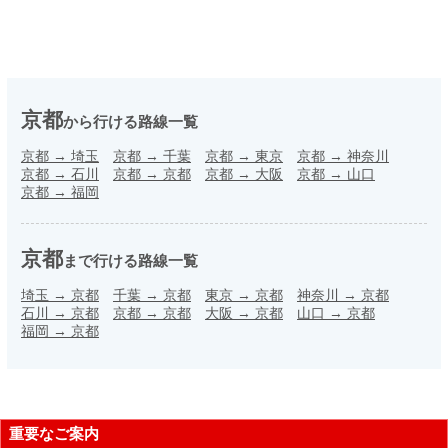
京都
から行ける路線一覧
京都
→
埼玉
京都
→
千葉
京都
→
東京
京都
→
神奈川
京都
→
石川
京都
→
京都
京都
→
大阪
京都
→
山口
京都
→
福岡
京都
まで行ける路線一覧
埼玉
→
京都
千葉
→
京都
東京
→
京都
神奈川
→
京都
石川
→
京都
京都
→
京都
大阪
→
京都
山口
→
京都
福岡
→
京都
重要なご案内