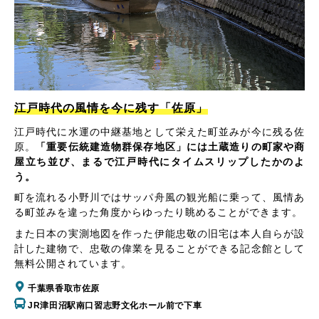
江戸時代の風情を今に残す「佐原」
江戸時代に水運の中継基地として栄えた町並みが今に残る佐
原。
「重要伝統建造物群保存地区」には土蔵造りの町家や商
屋立ち並び、まるで江戸時代にタイムスリップしたかのよ
う。
町を流れる小野川ではサッパ舟風の観光船に乗って、風情あ
る町並みを違った角度からゆったり眺めることができます。
また日本の実測地図を作った伊能忠敬の旧宅は本人自らが設
計した建物で、忠敬の偉業を見ることができる記念館として
無料公開されています。
千葉県香取市佐原
JR津田沼駅南口習志野文化ホール前で下車