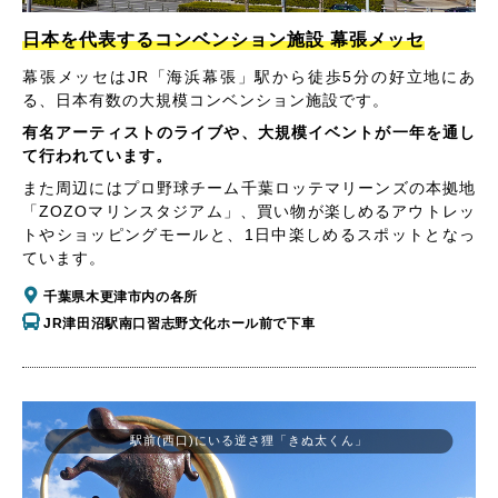
日本を代表するコンベンション施設 幕張メッセ
幕張メッセはJR「海浜幕張」駅から徒歩5分の好立地にあ
る、日本有数の大規模コンベンション施設です。
有名アーティストのライブや、大規模イベントが一年を通し
て行われています。
また周辺にはプロ野球チーム千葉ロッテマリーンズの本拠地
「ZOZOマリンスタジアム」、買い物が楽しめるアウトレッ
トやショッピングモールと、1日中楽しめるスポットとなっ
ています。
千葉県木更津市内の各所
JR津田沼駅南口習志野文化ホール前で下車
駅前(西口)にいる逆さ狸「きぬ太くん」