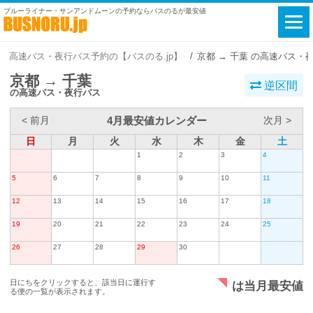
ブルーライナー・サンアンドムーンの予約ならバスのるが最安値
高速バス・夜行バス予約の【バスのる.jp】
京都 → 千葉 の高速バス・
京都 → 千葉
逆区間
の高速バス・夜行バス
4月最安値カレンダー
< 前月
次月 >
日
月
火
水
木
金
土
1
2
3
4
5
6
7
8
9
10
11
12
13
14
15
16
17
18
19
20
21
22
23
24
25
26
27
28
29
30
日にちをクリックすると、該当日に運行す
は当月最安値
る便の一覧が表示されます。