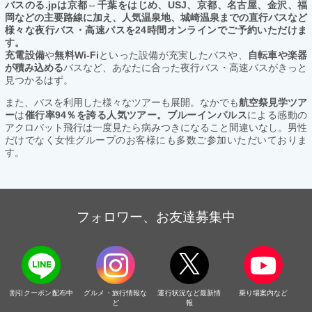
バスのる.jpは京都⇔千葉をはじめ、USJ、京都、名古屋、金沢、福
岡などの主要路線に加え、人気温泉地、城崎温泉までの直行バスなど
様々な夜行バス・高速バスを24時間オンラインでご予約いただけま
す。
充電設備
や
無料Wi-Fi
といった設備が充実したバスや、
自転車や楽器
が積み込める
バスなど、あなたに合った夜行バス・高速バスがきっと
見つかるはず。
また、バスを利用した様々なツアーも展開。なかでも
航空祭見学ツア
ー
は
催行率94％を誇る人気ツアー。ブルーインパルス
による感動の
アクロバット飛行は一度見たら病みつきになること間違いなし。男性
だけでなく女性グループのお客様にも多数ご参加いただいておりま
す。
フォロワー、お友達募集中
割引クーポン配布中
グルメ・旅行情報な
運行状況など最新情
乗り場案内など
ど
報