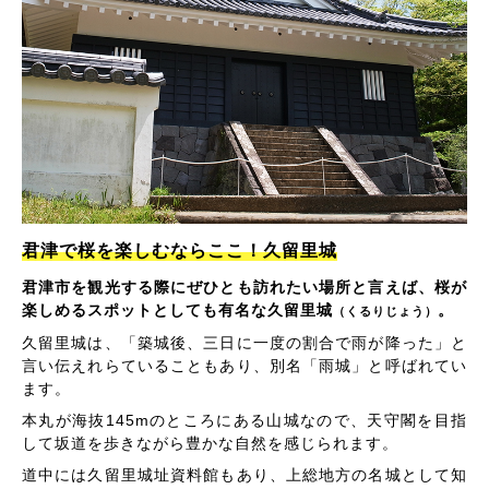
君津で桜を楽しむならここ！久留里城
君津市を観光する際にぜひとも訪れたい場所と言えば、桜が
楽しめるスポットとしても有名な久留里城
。
（くるりじょう）
久留里城は、「築城後、三日に一度の割合で雨が降った」と
言い伝えれらていることもあり、別名「雨城」と呼ばれてい
ます。
本丸が海抜145mのところにある山城なので、天守閣を目指
して坂道を歩きながら豊かな自然を感じられます。
道中には久留里城址資料館もあり、上総地方の名城として知