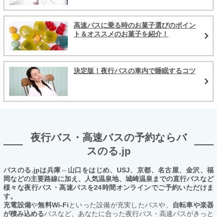
高速バスに乗る時のお菓子選びのポイン
ト＆オススメのお菓子を紹介！
決定版！夜行バスの車内で睡眠するコツ
夜行バス・高速バスの予約ならバ
スのる.jp
バスのる.jpは兵庫⇔山口をはじめ、USJ、京都、名古屋、金沢、福
岡などの主要路線に加え、人気温泉地、城崎温泉までの直行バスなど
様々な夜行バス・高速バスを24時間オンラインでご予約いただけま
す。
充電設備
や
無料Wi-Fi
といった設備が充実したバスや、
自転車や楽器
が積み込める
バスなど、あなたに合った夜行バス・高速バスがきっと