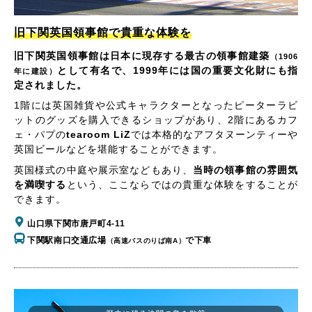
旧下関英国領事館で貴重な体験を
旧下関英国領事館は日本に現存する最古の領事館建築
（1906
として有名で、1999年には国の重要文化財にも指
年に建設）
定されました。
1階には英国雑貨や公式キャラクターとなったピーターラビ
ットのグッズを購入できるショップがあり、2階にあるカフ
ェ・パプの
tearoom LiZ
では本格的なアフタヌーンティーや
英国ビールなどを堪能することができます。
英国様式の中庭や展示室などもあり、
当時の領事館の雰囲気
を満喫する
という、ここならではの貴重な体験をすることが
できます。
山口県下関市唐戸町4-11
下関駅南口交通広場
で下車
（高速バスのりば南A）