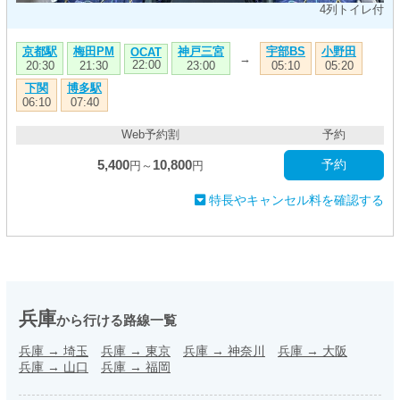
4列トイレ付
京都駅
梅田PM
神戸三宮
宇部BS
小野田
OCAT
→
22:00
20:30
21:30
23:00
05:10
05:20
下関
博多駅
06:10
07:40
Web予約割
予約
5,400
10,800
予約
円～
円
特長やキャンセル料を確認する
兵庫
から行ける路線一覧
兵庫
→
埼玉
兵庫
→
東京
兵庫
→
神奈川
兵庫
→
大阪
兵庫
→
山口
兵庫
→
福岡