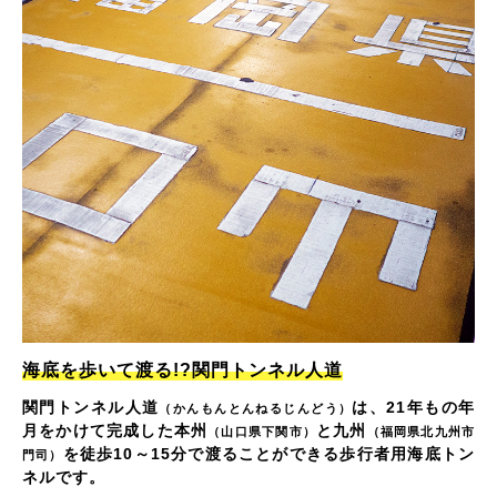
海底を歩いて渡る!?関門トンネル人道
関門トンネル人道
は、21年もの年
（かんもんとんねるじんどう）
月をかけて完成した本州
と九州
（山口県下関市）
（福岡県北九州市
を徒歩10～15分で渡ることができる歩行者用海底トン
門司）
ネルです。