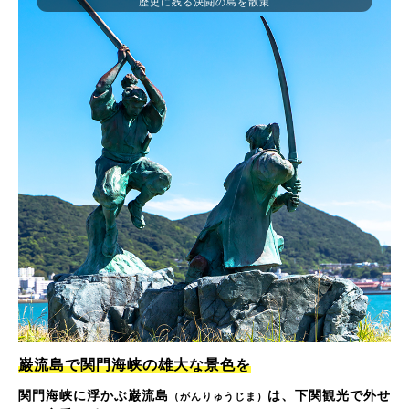
歴史に残る決闘の島を散策
巌流島で関門海峡の雄大な景色を
関門海峡に浮かぶ巌流島
は、下関観光で外せ
（がんりゅうじま）