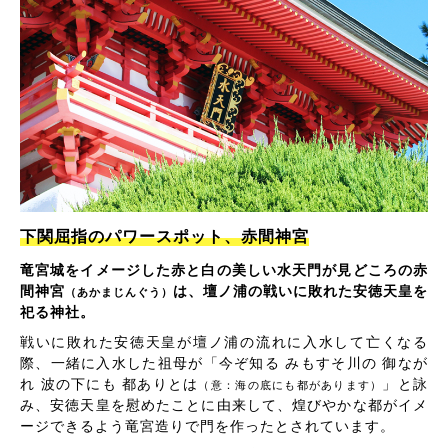
下関屈指のパワースポット、赤間神宮
竜宮城をイメージした赤と白の美しい水天門が見どころの赤
間神宮
は、壇ノ浦の戦いに敗れた安徳天皇を
（あかまじんぐう）
祀る神社。
戦いに敗れた安徳天皇が壇ノ浦の流れに入水して亡くなる
際、一緒に入水した祖母が「今ぞ知る みもすそ川の 御なが
れ 波の下にも 都ありとは
」と詠
（意：海の底にも都があります）
み、安徳天皇を慰めたことに由来して、煌びやかな都がイメ
ージできるよう竜宮造りで門を作ったとされています。