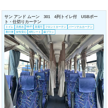
サン アンド ムーン 301 4列トイレ付 USBポー
ト・仕切りカーテン
Wi-Fi
トイレ
天然水
充電可
フロントカーテン
パーソナルカーテン
夜行便
女性安心
4列シート
歯ブラシ