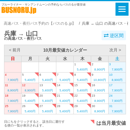
ブルーライナー・サンアンドムーンの予約ならバスのるが最安値
高速バス・夜行バス予約の【バスのる.jp】
兵庫 → 山口 の高速バス・
兵庫 → 山口
逆区間
の高速バス・夜行バス
10月最安値カレンダー
< 前月
次月 >
日
月
火
水
木
金
土
1
2
3
5,400円
8,900円
7,900円
4
5
6
7
8
9
10
7,900円
5,400円
5,400円
5,400円
5,400円
10,800円
8,900円
11
12
13
14
15
16
17
8,900円
8,900円
5,400円
5,400円
5,400円
8,900円
7,900円
18
19
20
21
22
23
24
7,900円
5,400円
5,400円
5,400円
5,400円
8,900円
7,900円
25
26
27
28
29
30
31
7,900円
5,400円
5,400円
5,400円
5,400円
8,900円
7,900円
日にちをクリックすると、該当日に運行す
は当月最安値
る便の一覧が表示されます。