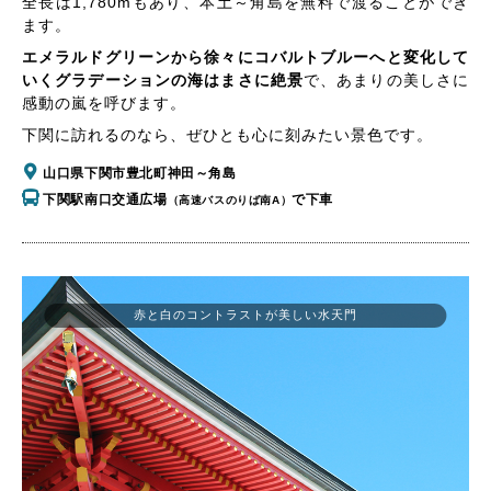
全長は1,780mもあり、本土～角島を無料で渡ることができ
ます。
エメラルドグリーンから徐々にコバルトブルーへと変化して
いくグラデーションの海はまさに絶景
で、あまりの美しさに
感動の嵐を呼びます。
下関に訪れるのなら、ぜひとも心に刻みたい景色です。
山口県下関市豊北町神田～角島
下関駅南口交通広場
で下車
（高速バスのりば南A）
赤と白のコントラストが美しい水天門