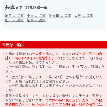
兵庫
まで行ける路線一覧
埼玉
→
兵庫
東京
→
兵庫
神奈川
→
兵庫
大阪
→
兵庫
山口
→
兵庫
福岡
→
兵庫
重要なご案内
お預かり荷物は
お一人様１個
となり、大きさは
縦・横・高さの合
計1.2m以内のサイズ(機内持込サイズ)
までとなります。制限を超
えたお荷物はお預かりできません。
→その他手荷物に関する案内は
「手荷物のご案内」
をご確認くだ
さい。
バスは定刻に出発します。出発15分前には集合場所へお越しいた
だき、お乗り遅れには十分ご注意ください。
※出発時間に間に合わずご乗車できなかった場合の返金はござい
ません。
天候や道路状況、また、やむを得ない事情により予定通り運行で
きない場合がございます。
その際の払い戻し及び、万が一その他
交通機関の利用、宿泊が生じた場合でも弊社は一切その請求には