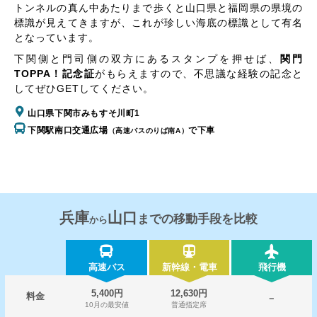
トンネルの真ん中あたりまで歩くと山口県と福岡県の県境の
標識が見えてきますが、これが珍しい海底の標識として有名
となっています。
下関側と門司側の双方にあるスタンプを押せば、
関門
TOPPA！記念証
がもらえますので、不思議な経験の記念と
してぜひGETしてください。
山口県下関市みもすそ川町1
下関駅南口交通広場
で下車
（高速バスのりば南A）
兵庫
山口
までの移動手段を比較
から
高速バス
新幹線・電車
飛行機
5,400円
12,630円
料金
－
10月の最安値
普通指定席