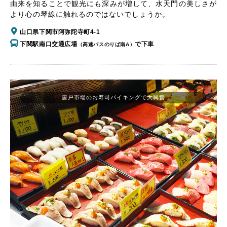
由来を知ることで観光にも深みが増して、水天門の美しさが
より心の琴線に触れるのではないでしょうか。
山口県下関市阿弥陀寺町4-1
下関駅南口交通広場
で下車
（高速バスのりば南A）
唐戸市場のお寿司バイキングで大興奮