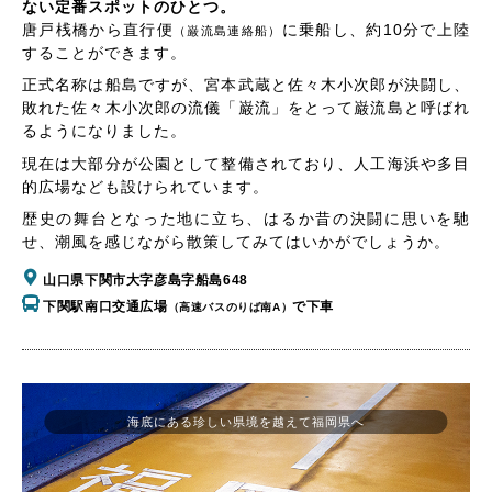
ない定番スポットのひとつ。
唐戸桟橋から直行便
に乗船し、約10分で上陸
（巌流島連絡船）
することができます。
正式名称は船島ですが、宮本武蔵と佐々木小次郎が決闘し、
敗れた佐々木小次郎の流儀「巌流」をとって巌流島と呼ばれ
るようになりました。
現在は大部分が公園として整備されており、人工海浜や多目
的広場なども設けられています。
歴史の舞台となった地に立ち、はるか昔の決闘に思いを馳
せ、潮風を感じながら散策してみてはいかがでしょうか。
山口県下関市大字彦島字船島648
下関駅南口交通広場
で下車
（高速バスのりば南A）
海底にある珍しい県境を越えて福岡県へ