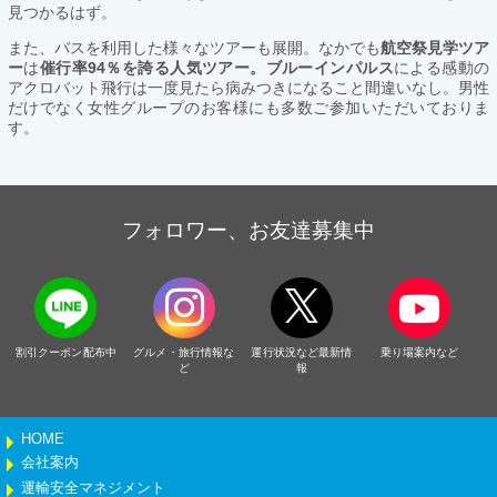
見つかるはず。
また、バスを利用した様々なツアーも展開。なかでも
航空祭見学ツア
ー
は
催行率94％を誇る人気ツアー。ブルーインパルス
による感動の
アクロバット飛行は一度見たら病みつきになること間違いなし。男性
だけでなく女性グループのお客様にも多数ご参加いただいておりま
す。
フォロワー、お友達募集中
割引クーポン配布中
グルメ・旅行情報な
運行状況など最新情
乗り場案内など
ど
報
HOME
会社案内
運輸安全マネジメント