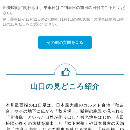
出発時刻に関わらず、乗車日はご到着日の前日の日付でご予約くだ
さい。
例：乗車日が12月31日の24:30発（1月1日の00:30発）の場合は到着日前
日の12月31日をご選択ください。
その他の質問を見る
山口の見どころ紹介
本州最西端の山口県は、日本最大級のカルスト台地「秋吉
台」やその地下に広がる「秋芳洞」、断崖の絶景が見られる
「青海島」といった自然が作り出した観光地をはじめ、吉田
松陰が多くの逸材を輩出した「松下村塾」や日本最古の天満
宮「防府天満宮」などの歴史を感じる場所、「錦帯橋」や