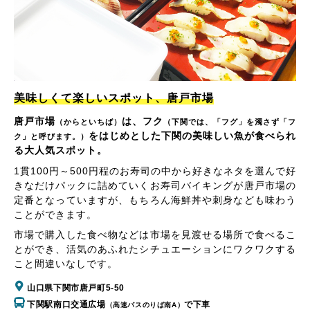
美味しくて楽しいスポット、唐戸市場
唐戸市場
は、フク
（からといちば）
（下関では、「フグ」を濁さず「フ
をはじめとした下関の美味しい魚が食べられ
ク」と呼びます。）
る大人気スポット。
1貫100円～500円程のお寿司の中から好きなネタを選んで好
きなだけパックに詰めていくお寿司バイキングが唐戸市場の
定番となっていますが、もちろん海鮮丼や刺身なども味わう
ことができます。
市場で購入した食べ物などは市場を見渡せる場所で食べるこ
とができ、活気のあふれたシチュエーションにワクワクする
こと間違いなしです。
山口県下関市唐戸町5-50
下関駅南口交通広場
で下車
（高速バスのりば南A）