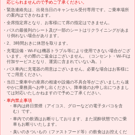
応じられませんので予めご了承ください。
緊急連絡先は、出発当日のキャンセル受付専用です。ご乗車場所
の案内はできかねます。
全席指定席となり、お客様にて席の指定はできません。
バスの最後列のシート及び一部のシートはリクライニングがあま
り倒れない場合があります。
2、3時間おきに休憩を取ります。
充電設備・Wi-Fiは機器トラブル等により使用できない場合がござ
います。その際のご返金はございません。（コンセント・Wi-Fiは
付加サービスとなり、運賃に含まれていない為。）
バス車内に充電器の用意はございません。必要な場合はお客様に
てご用意ください。
当日ご乗車中の座席の相違や設備の不具合等がございましたら速
やかに乗務員へお申し出ください。降車後のお申し出につきまし
ては対応いたしかねますので予めご了承ください。
車内禁止事項
車内は終日禁煙（アイコス、グローなどの電子タバコを含
む）です。
車内での飲酒はお断りしております、また泥酔状態でのご乗
車もお断りいたします。
臭いのきついもの（ファストフード等）の飲食はお控えくだ