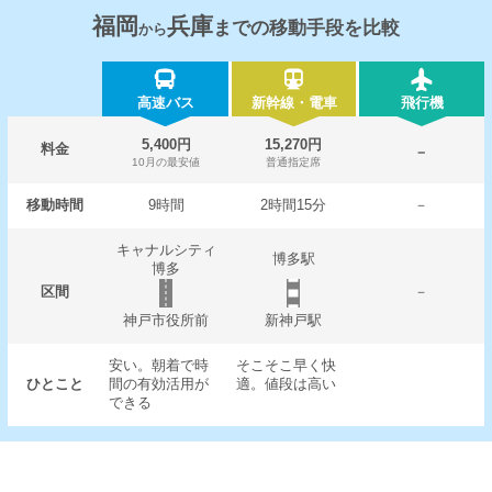
福岡
兵庫
までの移動手段を比較
から
高速バス
新幹線・電車
飛行機
5,400円
15,270円
料金
－
10月の最安値
普通指定席
移動時間
9時間
2時間15分
－
キャナルシティ
博多駅
博多
区間
－
神戸市役所前
新神戸駅
安い。朝着で時
そこそこ早く快
ひとこと
間の有効活用が
適。値段は高い
できる