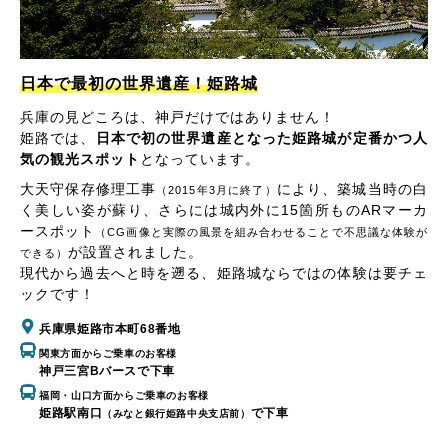
日本で最初の世界遺産！姫路城
兵庫の見どころは、神戸だけではありません！
姫路では、
日本で初の世界遺産となった姫路城が定番かつ人
気の観光スポット
となっています。
大天守保存修理工事
により、築城当時の白
（2015年3月に終了）
く美しい姿が蘇り、さらには城内外に15箇所ものARマーカ
ースポット
（CG画像と実際の風景を組み合わせることで不思議な体験が
が設置されました。
できる）
現代から過去へと時を遡る、姫路城ならではの体験は要チェ
ックです！
兵庫県姫路市本町68番地
関東方面からご乗車のお客様
神戸三宮Bバースで下車
福岡・山口方面からご乗車のお客様
姫路駅南口
で下車
（みなと銀行姫路中央支店前）