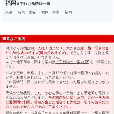
福岡
まで行ける路線一覧
京都
→
福岡
大阪
→
福岡
兵庫
→
福岡
重要なご案内
お預かり荷物は
お一人様１個
となり、大きさは
縦・横・高さの合
計1.2m以内のサイズ(機内持込サイズ)
までとなります。制限を超
えたお荷物はお預かりできません。
→その他手荷物に関する案内は
「手荷物のご案内」
をご確認くだ
さい。
バスは定刻に出発します。出発15分前には集合場所へお越しいた
だき、お乗り遅れには十分ご注意ください。
※出発時間に間に合わずご乗車できなかった場合の返金はござい
ません。
天候や道路状況、また、やむを得ない事情により予定通り運行で
きない場合がございます。
その際の払い戻し及び、万が一その他
交通機関の利用、宿泊が生じた場合でも弊社は一切その請求には
応じられませんので予めご了承ください。
緊急連絡先は、出発当日のキャンセル受付専用です。ご乗車場所