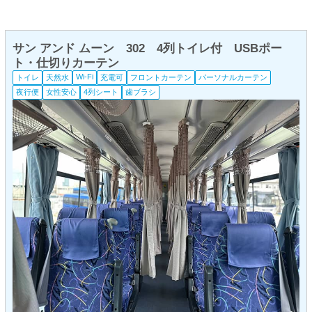
サン アンド ムーン 302 4列トイレ付 USBポー
ト・仕切りカーテン
Wi-Fi
トイレ
天然水
充電可
フロントカーテン
パーソナルカーテン
夜行便
女性安心
4列シート
歯ブラシ