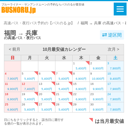
ブルーライナー・サンアンドムーンの予約ならバスのるが最安値
高速バス・夜行バス予約の【バスのる.jp】
福岡 → 兵庫 の高速バス・
福岡 → 兵庫
逆区間
の高速バス・夜行バス
10月最安値カレンダー
< 前月
次月 >
日
月
火
水
木
金
土
1
2
3
5,400円
9,900円
7,900円
4
5
6
7
8
9
10
7,900円
5,400円
5,400円
5,400円
6,900円
10,800円
9,400円
11
12
13
14
15
16
17
9,900円
7,400円
5,400円
5,400円
6,900円
9,900円
7,900円
18
19
20
21
22
23
24
6,900円
5,400円
5,400円
5,400円
6,900円
9,900円
7,900円
25
26
27
28
29
30
31
6,900円
5,400円
5,400円
5,400円
6,900円
9,900円
7,900円
日にちをクリックすると、該当日に運行す
は当月最安値
る便の一覧が表示されます。