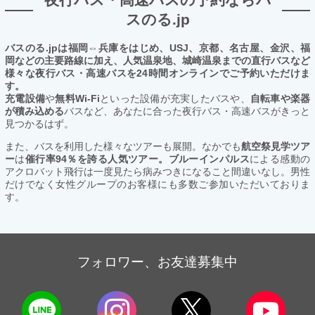
スのる.jp
バスのる.jpは福岡⇔兵庫をはじめ、USJ、京都、名古屋、金沢、福
岡などの主要路線に加え、人気温泉地、城崎温泉までの直行バスなど
様々な夜行バス・高速バスを24時間オンラインでご予約いただけま
す。
充電設備
や
無料Wi-Fi
といった設備が充実したバスや、
自転車や楽器
が積み込める
バスなど、あなたに合った夜行バス・高速バスがきっと
見つかるはず。
また、バスを利用した様々なツアーも展開。なかでも
航空祭見学ツア
ー
は
催行率94％を誇る人気ツアー。ブルーインパルス
による感動の
アクロバット飛行は一度見たら病みつきになること間違いなし。男性
だけでなく女性グループのお客様にも多数ご参加いただいておりま
す。
フォロワー、お友達募集中