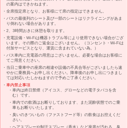
の案内はできかねます。
全席指定席となり、お客様にて席の指定はできません。
バスの最後列のシート及び一部のシートはリクライニングがあま
り倒れない場合があります。
2、3時間おきに休憩を取ります。
充電設備・Wi-Fiは機器トラブル等により使用できない場合がござ
います。その際のご返金はございません。（コンセント・Wi-Fiは
付加サービスとなり、運賃に含まれていない為。）
バス車内に充電器の用意はございません。必要な場合はお客様に
てご用意ください。
当日ご乗車中の座席の相違や設備の不具合等がございましたら速
やかに乗務員へお申し出ください。降車後のお申し出につきまし
ては対応いたしかねますので予めご了承ください。
車内禁止事項
車内は終日禁煙（アイコス、グローなどの電子タバコを含
む）です。
車内での飲酒はお断りしております、また泥酔状態でのご乗
車もお断りいたします。
臭いのきついもの（ファストフード等）の飲食はお控えくだ
さい。
ヘアスプレーや制汗スプレー（香水）など座席が汚れる、臭