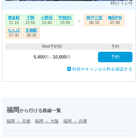
4列トイレ付
博多駅
下関
小野田
宇部BS
神戸三宮
梅田PM
→
21:15
22:55
23:40
23:59
06:10
07:00
なんば
京都駅
07:30
08:30
Web予約割
予約
5,400
10,800
予約
円～
円
特長やキャンセル料を確認する
福岡
から行ける路線一覧
福岡
→
京都
福岡
→
大阪
福岡
→
兵庫