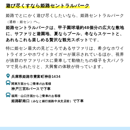
遊び尽くすなら姫路セントラルパーク
姫路でとにかく遊び尽くしたいなら、姫路セントラルパーク
へ。
（通称：姫セン）
姫路セントラルパークは、甲子園球場約48個分の広大な敷地
に、サファリと遊園地、夏ならプール、冬ならスケートと、
あれもこれも楽しめる贅沢な観光スポット
です。
特に姫セン最大の見どころであるサファリは、希少なホワイ
トライオンやホワイトタイガーが展示されているほか、視界
が抜群のサファリバスに乗車して動物たちの様子を大パノラ
マで見られたりと、大興奮の体験が待っています。
兵庫県姫路市豊富町神谷1434
関東方面からご乗車のお客様
神戸三宮Bバースで下車
福岡・山口方面からご乗車のお客様
姫路駅南口
で下車
（みなと銀行姫路中央支店前）