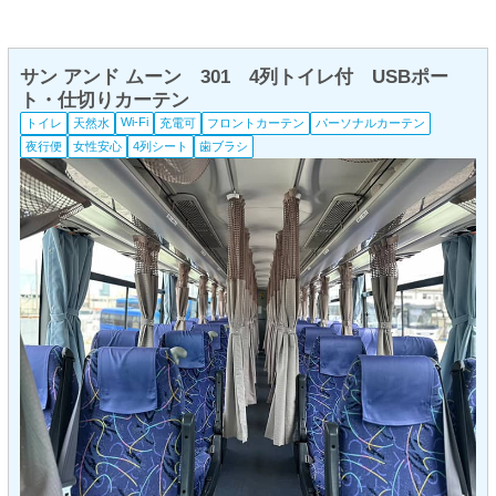
サン アンド ムーン 301 4列トイレ付 USBポー
ト・仕切りカーテン
Wi-Fi
トイレ
天然水
充電可
フロントカーテン
パーソナルカーテン
夜行便
女性安心
4列シート
歯ブラシ