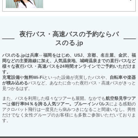
夜行バス・高速バスの予約ならバ
スのる.jp
バスのる.jpは兵庫⇔福岡をはじめ、USJ、京都、名古屋、金沢、福
岡などの主要路線に加え、人気温泉地、城崎温泉までの直行バスなど
様々な夜行バス・高速バスを24時間オンラインでご予約いただけま
す。
充電設備
や
無料Wi-Fi
といった設備が充実したバスや、
自転車や楽器
が積み込める
バスなど、あなたに合った夜行バス・高速バスがきっと
見つかるはず。
また、バスを利用した様々なツアーも展開。なかでも
航空祭見学ツア
ー
は
催行率94％を誇る人気ツアー。ブルーインパルス
による感動の
アクロバット飛行は一度見たら病みつきになること間違いなし。男性
だけでなく女性グループのお客様にも多数ご参加いただいておりま
す。