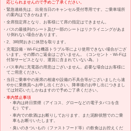
応じられませんので予めご了承ください。
緊急連絡先は、出発当日のキャンセル受付専用です。ご乗車場所
の案内はできかねます。
全席指定席となり、お客様にて席の指定はできません。
バスの最後列のシート及び一部のシートはリクライニングがあま
り倒れない場合があります。
2、3時間おきに休憩を取ります。
充電設備・Wi-Fiは機器トラブル等により使用できない場合がござ
います。その際のご返金はございません。（コンセント・Wi-Fiは
付加サービスとなり、運賃に含まれていない為。）
バス車内に充電器の用意はございません。必要な場合はお客様に
てご用意ください。
当日ご乗車中の座席の相違や設備の不具合等がございましたら速
やかに乗務員へお申し出ください。降車後のお申し出につきまし
ては対応いたしかねますので予めご了承ください。
車内禁止事項
車内は終日禁煙（アイコス、グローなどの電子タバコを含
む）です。
車内での飲酒はお断りしております、また泥酔状態でのご乗
車もお断りいたします。
臭いのきついもの（ファストフード等）の飲食はお控えくだ