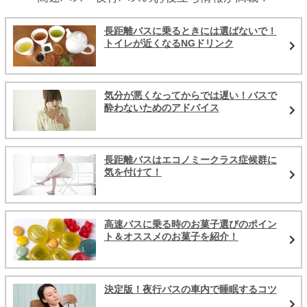
長距離バスに乗るときには選ばないで！
トイレが近くなるNGドリンク
気分が悪くなってからでは遅い！バスで
酔わないためのアドバイス
長距離バスはエコノミークラス症候群に
気を付けて！
高速バスに乗る時のお菓子選びのポイン
ト＆オススメのお菓子を紹介！
決定版！夜行バスの車内で睡眠するコツ