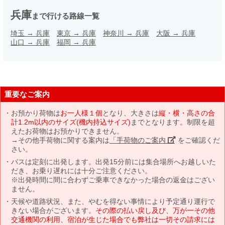
兵庫
まで行ける路線一覧
埼玉
→
兵庫
東京
→
兵庫
神奈川
→
兵庫
大阪
→
兵庫
山口
→
兵庫
福岡
→
兵庫
重要なご案内
お預かり荷物は
お一人様１個
となり、大きさは
縦・横・高さの合
計1.2m以内のサイズ(機内持込サイズ)
までとなります。制限を超
えたお荷物はお預かりできません。
→その他手荷物に関する案内は
「手荷物のご案内」
をご確認くだ
さい。
バスは定刻に出発します。出発15分前には集合場所へお越しいた
だき、お乗り遅れには十分ご注意ください。
※出発時間に間に合わずご乗車できなかった場合の返金はござい
ません。
天候や道路状況、また、やむを得ない事情により予定通り運行で
きない場合がございます。
その際の払い戻し及び、万が一その他
交通機関の利用、宿泊が生じた場合でも弊社は一切その請求には