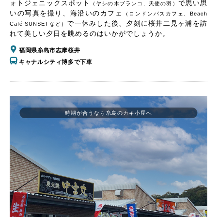
ォトジェニックスポット
で思い思
（ヤシの木ブランコ、天使の羽）
いの写真を撮り、海沿いのカフェ
（ロンドンバスカフェ、Beach
で一休みした後、夕刻に桜井二見ヶ浦を訪
Café SUNSETなど）
れて美しい夕日を眺めるのはいかがでしょうか。
福岡県糸島市志摩桜井
キャナルシティ博多で下車
時期が合うなら糸島のカキ小屋へ