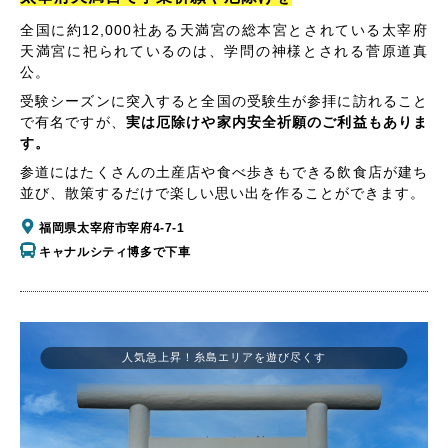
全国に約12,000社ある天満宮の総本宮とされている太宰府
天満宮に祀られているのは、学問の神様とされる菅原道真
公。
受験シーズンに突入すると全国の受験生が参拝に訪れること
で有名ですが、
実は厄除けや家内安全祈願のご利益もありま
す。
参道にはたくさんの土産店や食べ歩きもできる飲食店が建ち
並び、散策するだけで楽しい思い出を作ることができます。
福岡県太宰府市宰府4-7-1
キャナルシティ博多で下車
人気急上昇！糸島エリアを遊び尽くす