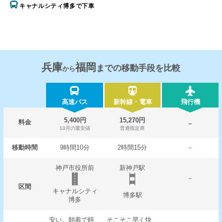
キャナルシティ博多で下車
兵庫
福岡
までの移動手段を比較
から
高速バス
新幹線・電車
飛行機
5,400円
15,270円
料金
－
10月の最安値
普通指定席
移動時間
9時間10分
2時間15分
－
神戸市役所前
新神戸駅
－
区間
キャナルシティ
博多駅
博多
安い。朝着で時
そこそこ早く快