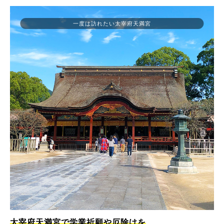
一度は訪れたい太宰府天満宮
太宰府天満宮で学業祈願や厄除けを