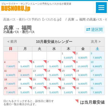
ブルーライナー・サンアンドムーンの予約ならバスのるが最安値
高速バス・夜行バス予約の【バスのる.jp】
兵庫 → 福岡 の高速バス・
兵庫 → 福岡
逆区間
の高速バス・夜行バス
10月最安値カレンダー
< 前月
次月 >
日
月
火
水
木
金
土
1
2
3
5,400円
8,900円
7,900円
4
5
6
7
8
9
10
7,900円
5,400円
5,400円
5,400円
5,400円
10,800円
8,900円
11
12
13
14
15
16
17
8,900円
8,900円
5,400円
5,400円
5,400円
8,900円
7,900円
18
19
20
21
22
23
24
7,900円
5,400円
5,400円
5,400円
5,400円
8,900円
7,900円
25
26
27
28
29
30
31
7,900円
5,400円
5,400円
5,400円
5,400円
8,900円
7,900円
日にちをクリックすると、該当日に運行す
は当月最安値
る便の一覧が表示されます。