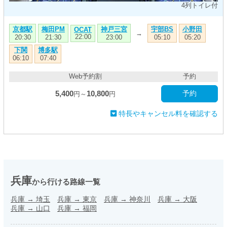
4列トイレ付
京都駅
梅田PM
神戸三宮
宇部BS
小野田
OCAT
→
22:00
20:30
21:30
23:00
05:10
05:20
下関
博多駅
06:10
07:40
Web予約割
予約
5,400
10,800
予約
円～
円
特長やキャンセル料を確認する
兵庫
から行ける路線一覧
兵庫
→
埼玉
兵庫
→
東京
兵庫
→
神奈川
兵庫
→
大阪
兵庫
→
山口
兵庫
→
福岡