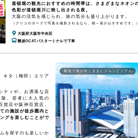
道頓堀の観光におすすめの時間帯は、さまざまなネオン
色彩が道頓堀川に映し出される夜。
大阪の活気を感じられ、旅の気分も盛り上がります。
（グリコのポーズで写真を撮影されるなら、朝～昼がおすすめです。
大阪府大阪市中央区
難波OCATバスターミナルで下車
駅近で気が向くままにショッピング♫
、キタ（梅田）エリア
シティや、お洒落な店
大阪、若者に大人気の
百貨店や阪神百貨店、
ての施設が徒歩圏内と
ングを楽しむことがで
ムを探すのも楽しいか