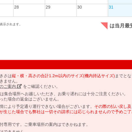
28
29
30
31
表示されます。
は当月最
きさは
縦・横・高さの合計1.2m以内のサイズ(機内持込サイズ)
までとな
きません。
のご案内」
をご確認ください。
には集合場所へお越しいただき、お乗り遅れには十分ご注意ください。
った場合の返金はございません。
情により予定通り運行できない場合がございます。
その際の払い戻し及
が生じた場合でも弊社は一切その請求には応じられませんので予めご了
付専用です。ご乗車場所の案内はできかねます。
はできません。