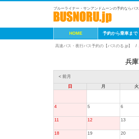
ブルーライナー・サンアンドムーンの予約ならバス
HOME
予約から乗車まで
高速バス・夜行バス予約の【バスのる.jp】
兵庫
< 前月
日
月
火
4
5
6
11
12
13
18
19
20