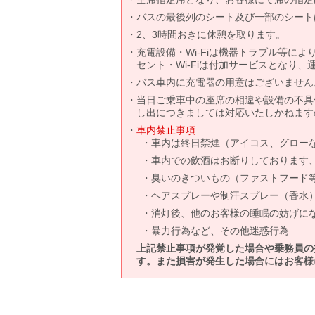
バスの最後列のシート及び一部のシート
2、3時間おきに休憩を取ります。
充電設備・Wi-Fiは機器トラブル等に
セント・Wi-Fiは付加サービスとなり
バス車内に充電器の用意はございません
当日ご乗車中の座席の相違や設備の不具
し出につきましては対応いたしかねます
車内禁止事項
車内は終日禁煙（アイコス、グロー
車内での飲酒はお断りしております
臭いのきついもの（ファストフード
ヘアスプレーや制汗スプレー（香水
消灯後、他のお客様の睡眠の妨げに
暴力行為など、その他迷惑行為
上記禁止事項が発覚した場合や乗務員の
す。また損害が発生した場合にはお客様