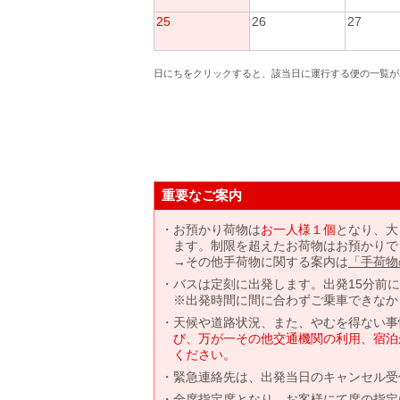
25
26
27
日にちをクリックすると、該当日に運行する便の一覧が
重要なご案内
お預かり荷物は
お一人様１個
となり、大
ます。制限を超えたお荷物はお預かりで
→その他手荷物に関する案内は
「手荷物
バスは定刻に出発します。出発15分前
※出発時間に間に合わずご乗車できなか
天候や道路状況、また、やむを得ない事
び、万が一その他交通機関の利用、宿泊
ください。
緊急連絡先は、出発当日のキャンセル受
全席指定席となり、お客様にて席の指定