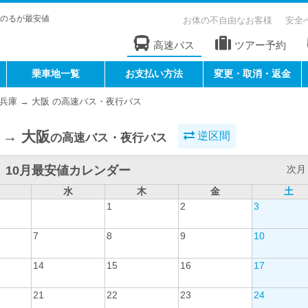
のるが最安値
お体の不自由なお客様
安全
高速バス
ツアー予約
乗車地一覧
お支払い方法
変更・取消・返金
兵庫 → 大阪 の高速バス・夜行バス
 → 大阪
逆区間
の高速バス・夜行バス
10月最安値カレンダー
次月 
水
木
金
土
1
2
3
7
8
9
10
14
15
16
17
21
22
23
24