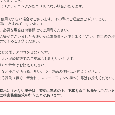
はリクライニングがあまり倒れない場合があります。
より使用できない場合がございます。その際のご返金はございません。（
、運賃に含まれていない為。）
。必要な場合はお客様にてご用意ください。
合等がございましたら速やかに乗務員へお申し出ください。降車後のお
ので予めご了承ください。
などの電子タバコを含む）です。
、また泥酔状態でのご乗車もお断りいたします。
等）の飲食はお控えください。
）など座席が汚れる、臭いがつく製品の使用はお控えください。
なる行為（騒ぐ、音漏れ、スマートフォンの操作）等はお控えください
指示に従わない場合は、警察に連絡の上、下車を命じる場合もございま
に損害賠償請求を行うことがあります。