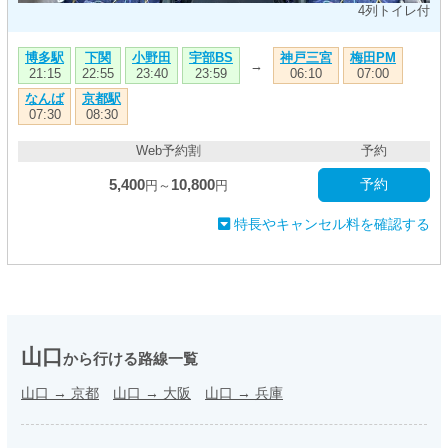
4列トイレ付
博多駅
下関
小野田
宇部BS
神戸三宮
梅田PM
→
21:15
22:55
23:40
23:59
06:10
07:00
なんば
京都駅
07:30
08:30
Web予約割
予約
5,400
10,800
予約
円～
円
特長やキャンセル料を確認する
山口
から行ける路線一覧
山口
→
京都
山口
→
大阪
山口
→
兵庫