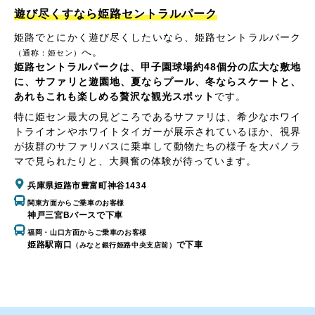
遊び尽くすなら姫路セントラルパーク
姫路でとにかく遊び尽くしたいなら、姫路セントラルパーク
へ。
（通称：姫セン）
姫路セントラルパークは、甲子園球場約48個分の広大な敷地
に、サファリと遊園地、夏ならプール、冬ならスケートと、
あれもこれも楽しめる贅沢な観光スポット
です。
特に姫セン最大の見どころであるサファリは、希少なホワイ
トライオンやホワイトタイガーが展示されているほか、視界
が抜群のサファリバスに乗車して動物たちの様子を大パノラ
マで見られたりと、大興奮の体験が待っています。
兵庫県姫路市豊富町神谷1434
関東方面からご乗車のお客様
神戸三宮Bバースで下車
福岡・山口方面からご乗車のお客様
姫路駅南口
で下車
（みなと銀行姫路中央支店前）