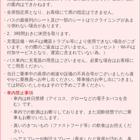
の案内はできかねます。
全席指定席となり、お客様にて席の指定はできません。
バスの最後列のシート及び一部のシートはリクライニングがあま
り倒れない場合があります。
2、3時間おきに休憩を取ります。
充電設備・Wi-Fiは機器トラブル等により使用できない場合がござ
います。その際のご返金はございません。（コンセント・Wi-Fiは
付加サービスとなり、運賃に含まれていない為。）
バス車内に充電器の用意はございません。必要な場合はお客様に
てご用意ください。
当日ご乗車中の座席の相違や設備の不具合等がございましたら速
やかに乗務員へお申し出ください。降車後のお申し出につきまし
ては対応いたしかねますので予めご了承ください。
車内禁止事項
車内は終日禁煙（アイコス、グローなどの電子タバコを含
む）です。
車内での飲酒はお断りしております、また泥酔状態でのご乗
車もお断りいたします。
臭いのきついもの（ファストフード等）の飲食はお控えくだ
さい。
ヘアスプレーや制汗スプレー（香水）など座席が汚れる、臭