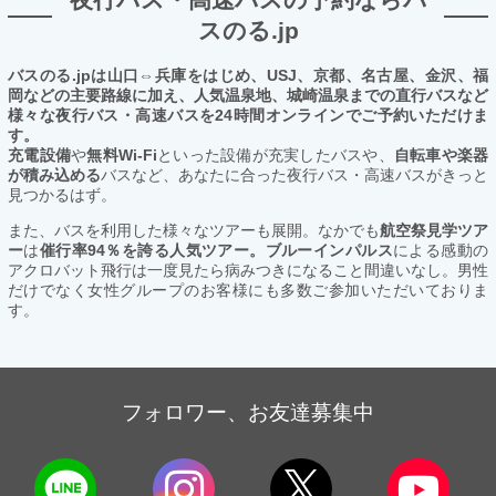
スのる.jp
バスのる.jpは山口⇔兵庫をはじめ、USJ、京都、名古屋、金沢、福
岡などの主要路線に加え、人気温泉地、城崎温泉までの直行バスなど
様々な夜行バス・高速バスを24時間オンラインでご予約いただけま
す。
充電設備
や
無料Wi-Fi
といった設備が充実したバスや、
自転車や楽器
が積み込める
バスなど、あなたに合った夜行バス・高速バスがきっと
見つかるはず。
また、バスを利用した様々なツアーも展開。なかでも
航空祭見学ツア
ー
は
催行率94％を誇る人気ツアー。ブルーインパルス
による感動の
アクロバット飛行は一度見たら病みつきになること間違いなし。男性
だけでなく女性グループのお客様にも多数ご参加いただいておりま
す。
フォロワー、お友達募集中