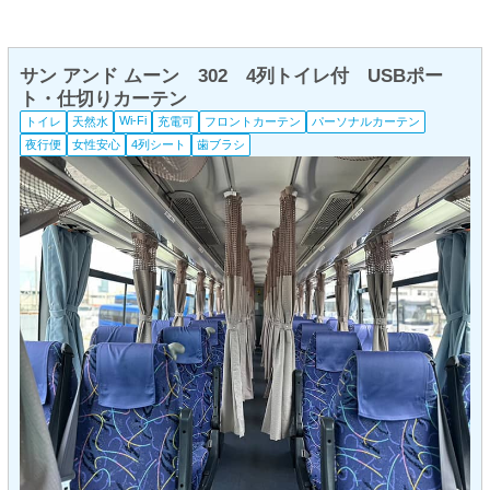
サン アンド ムーン 302 4列トイレ付 USBポー
ト・仕切りカーテン
Wi-Fi
トイレ
天然水
充電可
フロントカーテン
パーソナルカーテン
夜行便
女性安心
4列シート
歯ブラシ