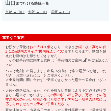
山口
まで行ける路線一覧
京都
→
山口
大阪
→
山口
兵庫
→
山口
重要なご案内
お預かり荷物は
お一人様１個
となり、大きさは
縦・横・高さの合
計1.2m以内のサイズ(機内持込サイズ)
までとなります。制限を超
えたお荷物はお預かりできません。
→その他手荷物に関する案内は
「手荷物のご案内」
をご確認くだ
さい。
バスは定刻に出発します。出発15分前には集合場所へお越しいた
だき、お乗り遅れには十分ご注意ください。
※出発時間に間に合わずご乗車できなかった場合の返金はござい
ません。
天候や道路状況、また、やむを得ない事情により予定通り運行で
きない場合がございます。
その際の払い戻し及び、万が一その他
交通機関の利用、宿泊が生じた場合でも弊社は一切その請求には
応じられませんので予めご了承ください。
緊急連絡先は、出発当日のキャンセル受付専用です。ご乗車場所