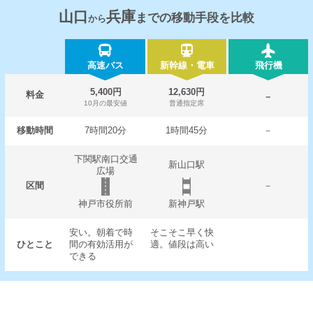
山口
兵庫
までの移動手段を比較
から
高速バス
新幹線・電車
飛行機
5,400円
12,630円
料金
－
10月の最安値
普通指定席
移動時間
7時間20分
1時間45分
－
下関駅南口交通
新山口駅
広場
区間
－
神戸市役所前
新神戸駅
安い。朝着で時
そこそこ早く快
ひとこと
間の有効活用が
適。値段は高い
できる