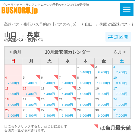
ブルーライナー・サンアンドムーンの予約ならバスのるが最安値
高速バス・夜行バス予約の【バスのる.jp】
山口 → 兵庫 の高速バス・
山口 → 兵庫
逆区間
の高速バス・夜行バス
10月最安値カレンダー
< 前月
次月 >
日
月
火
水
木
金
土
1
2
3
5,400円
9,900円
7,900円
4
5
6
7
8
9
10
7,900円
5,400円
5,400円
5,400円
6,900円
10,800円
9,400円
11
12
13
14
15
16
17
9,900円
7,400円
5,400円
5,400円
6,900円
9,900円
7,900円
18
19
20
21
22
23
24
6,900円
5,400円
5,400円
5,400円
6,900円
9,900円
7,900円
25
26
27
28
29
30
31
6,900円
5,400円
5,400円
5,400円
6,900円
9,900円
7,900円
日にちをクリックすると、該当日に運行す
は当月最安値
る便の一覧が表示されます。