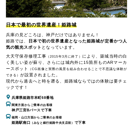
日本で最初の世界遺産！姫路城
兵庫の見どころは、神戸だけではありません！
姫路では、
日本で初の世界遺産となった姫路城が定番かつ人
気の観光スポット
となっています。
大天守保存修理工事
により、築城当時の白
（2015年3月に終了）
く美しい姿が蘇り、さらには城内外に15箇所ものARマーカ
ースポット
（CG画像と実際の風景を組み合わせることで不思議な体験が
が設置されました。
できる）
現代から過去へと時を遡る、姫路城ならではの体験は要チェ
ックです！
兵庫県姫路市本町68番地
関東方面からご乗車のお客様
神戸三宮Bバースで下車
福岡・山口方面からご乗車のお客様
姫路駅南口
で下車
（みなと銀行姫路中央支店前）