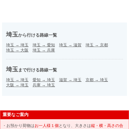
埼玉
から行ける路線一覧
埼玉
→
埼玉
埼玉
→
愛知
埼玉
→
滋賀
埼玉
→
京都
埼玉
→
大阪
埼玉
→
兵庫
埼玉
まで行ける路線一覧
埼玉
→
埼玉
愛知
→
埼玉
滋賀
→
埼玉
京都
→
埼玉
大阪
→
埼玉
兵庫
→
埼玉
重要なご案内
お預かり荷物は
お一人様１個
となり、大きさは
縦・横・高さの合