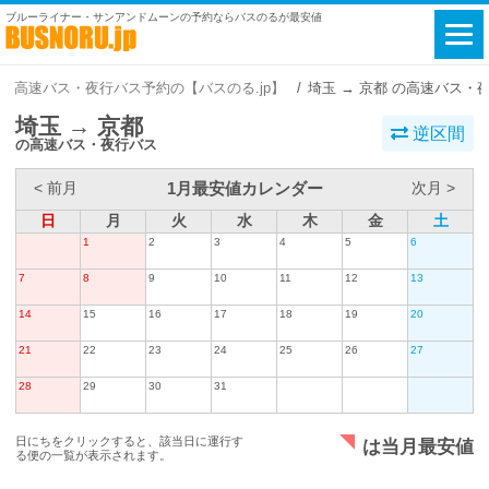
ブルーライナー・サンアンドムーンの予約ならバスのるが最安値
高速バス・夜行バス予約の【バスのる.jp】
埼玉 → 京都 の高速バス・
埼玉 → 京都
逆区間
の高速バス・夜行バス
1月最安値カレンダー
< 前月
次月 >
日
月
火
水
木
金
土
1
2
3
4
5
6
7
8
9
10
11
12
13
14
15
16
17
18
19
20
21
22
23
24
25
26
27
28
29
30
31
日にちをクリックすると、該当日に運行す
は当月最安値
る便の一覧が表示されます。