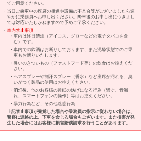
てご用意ください。
当日ご乗車中の座席の相違や設備の不具合等がございましたら速
やかに乗務員へお申し出ください。降車後のお申し出につきまし
ては対応いたしかねますので予めご了承ください。
車内禁止事項
車内は終日禁煙（アイコス、グローなどの電子タバコを含
む）です。
車内での飲酒はお断りしております、また泥酔状態でのご乗
車もお断りいたします。
臭いのきついもの（ファストフード等）の飲食はお控えくだ
さい。
ヘアスプレーや制汗スプレー（香水）など座席が汚れる、臭
いがつく製品の使用はお控えください。
消灯後、他のお客様の睡眠の妨げになる行為（騒ぐ、音漏
れ、スマートフォンの操作）等はお控えください。
暴力行為など、その他迷惑行為
上記禁止事項が発覚した場合や乗務員の指示に従わない場合は、
警察に連絡の上、下車を命じる場合もございます。また損害が発
生した場合にはお客様に損害賠償請求を行うことがあります。