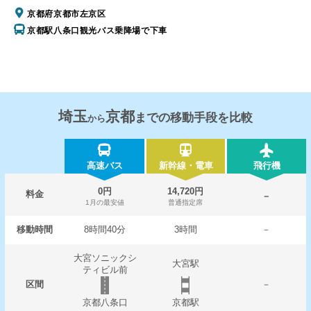
京都府京都市左京区
京都駅八条口観光バス乗降場で下車
埼玉
京都
までの移動手段を比較
から
高速バス
新幹線・電車
飛行機
0円
14,720円
料金
－
1月の最安値
普通指定席
移動時間
8時間40分
3時間
－
大宮ソニックシ
大宮駅
ティビル前
区間
－
京都八条口
京都駅