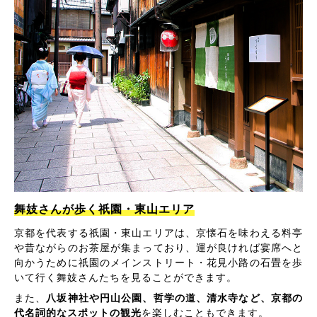
舞妓さんが歩く祇園・東山エリア
京都を代表する祇園・東山エリアは、京懐石を味わえる料亭
や昔ながらのお茶屋が集まっており、運が良ければ宴席へと
向かうために祇園のメインストリート・花見小路の石畳を歩
いて行く舞妓さんたちを見ることができます。
また、
八坂神社や円山公園、哲学の道、清水寺など、京都の
代名詞的なスポットの観光
を楽しむこともできます。