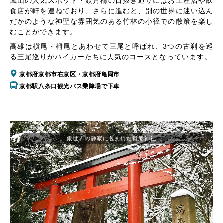
嵐山の人気スポット・渡月橋の目抜き通りにはお土産店や飲
食店が軒を連ねており、さらに進むと、別の世界に迷い込ん
だかのような神聖な雰囲気のある竹林の小径での散策を楽し
むことができます。
高雄は槇尾・栂尾とあわせて三尾と呼ばれ、3つの古刹を巡
る三尾巡りがハイカーたちに人気のコースとなっています。
京都府京都市右京区・京都府亀岡市
京都駅八条口観光バス乗降場で下車
銀世界の静寂に包まれた貴船神社