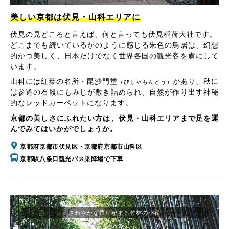
美しい京都は伏見・山科エリアに
伏見の見どころと言えば、何と言っても伏見稲荷大社です。
どこまでも続いているかのように感じる朱色の鳥居は、幻想
的かつ美しく、日本だけでなく世界各国の観光客を虜にして
います。
山科には紅葉の名所・毘沙門堂
があり、秋に
（びしゃもんどう）
は参道の石段にもみじが敷き詰められ、自然が作り出す神秘
的なレッドカーペットになります。
京都の美しさにふれたい方は、伏見・山科エリアまで足を運
んでみてはいかがでしょうか。
京都府京都市伏見区・京都府京都市山科区
京都駅八条口観光バス乗降場で下車
さわやかな香りがする竹林の小径