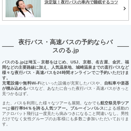
決定版！夜行バスの車内で睡眠するコツ
夜行バス・高速バスの予約ならバ
スのる.jp
バスのる.jpは埼玉⇔京都をはじめ、USJ、京都、名古屋、金沢、福
岡などの主要路線に加え、人気温泉地、城崎温泉までの直行バスなど
様々な夜行バス・高速バスを24時間オンラインでご予約いただけま
す。
充電設備
や
無料Wi-Fi
といった設備が充実したバスや、
自転車や楽器
が積み込める
バスなど、あなたに合った夜行バス・高速バスがきっと
見つかるはず。
また、バスを利用した様々なツアーも展開。なかでも
航空祭見学ツア
ー
は
催行率94％を誇る人気ツアー。ブルーインパルス
による感動の
アクロバット飛行は一度見たら病みつきになること間違いなし。男性
だけでなく女性グループのお客様にも多数ご参加いただいておりま
す。