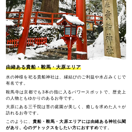
由緒ある貴船・鞍馬・大原エリア
水の神様を祀る貴船神社は、縁結びのご利益や水占みくじで
有名です。
鞍馬寺は京都でも3本の指に入るパワースポットで、歴史上
の人物ともゆかりのあるお寺です。
大原にある三千院は苔の庭園が美しく、癒しを求めた人々が
訪れるお寺です。
このように、
貴船・鞍馬・大原エリアには由緒ある神社仏閣
があり、心のデトックスをしたい方におすすめ
です。