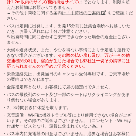
計1.2m以内のサイズ(機内持込サイズ)
までとなります。制限を超
えたお荷物はお預かりできません。
→その他手荷物に関する案内は
「手荷物のご案内」
をご確認くだ
さい。
バスは定刻に出発します。出発15分前には集合場所へお越しいた
だき、お乗り遅れには十分ご注意ください。
※出発時間に間に合わずご乗車できなかった場合の返金はござい
ません。
天候や道路状況、また、やむを得ない事情により予定通り運行で
きない場合がございます。
その際の払い戻し及び、万が一その他
交通機関の利用、宿泊が生じた場合でも弊社は一切その請求には
応じられませんので予めご了承ください。
緊急連絡先は、出発当日のキャンセル受付専用です。ご乗車場所
の案内はできかねます。
全席指定席となり、お客様にて席の指定はできません。
バスの最後列のシート及び一部のシートはリクライニングがあま
り倒れない場合があります。
2、3時間おきに休憩を取ります。
充電設備・Wi-Fiは機器トラブル等により使用できない場合がござ
います。その際のご返金はございません。（コンセント・Wi-Fiは
付加サービスとなり、運賃に含まれていない為。）
バス車内に充電器の用意はございません。必要な場合はお客様に