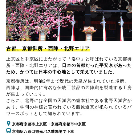
古都、京都御所・西陣・北野エリア
上京区と中京区にまたがって「洛中」と呼ばれている京都御
所・西陣・北野エリアは、
日本の首都だった平安京があった
ため、かつては日本の中心地として栄えていました。
京都御所は、明治2年まで歴代の天皇が住まれていた場所。
西陣は、国際的に有名な伝統工芸品の西陣織を製造する工房
が集まっています。
さらに、北野には全国の天満宮の総本社である北野天満宮が
あり、学問の神様と言われている藤原道真が祀られているパ
ワースポットとして知られています。
京都府京都市上京区・京都府京都市中京区
京都駅八条口観光バス乗降場で下車