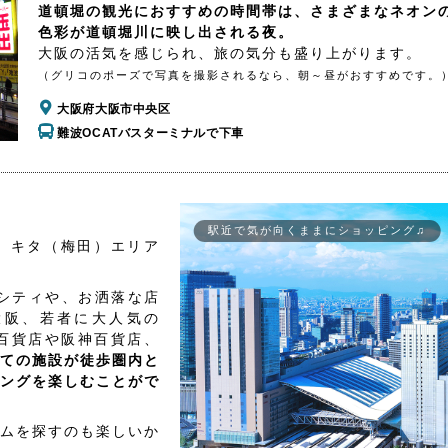
道頓堀の観光におすすめの時間帯は、さまざまなネオン
色彩が道頓堀川に映し出される夜。
大阪の活気を感じられ、旅の気分も盛り上がります。
（グリコのポーズで写真を撮影されるなら、朝～昼がおすすめです。
大阪府大阪市中央区
難波OCATバスターミナルで下車
駅近で気が向くままにショッピング♫
、キタ（梅田）エリア
シティや、お洒落な店
大阪、若者に大人気の
百貨店や阪神百貨店、
ての施設が徒歩圏内と
ングを楽しむことがで
ムを探すのも楽しいか