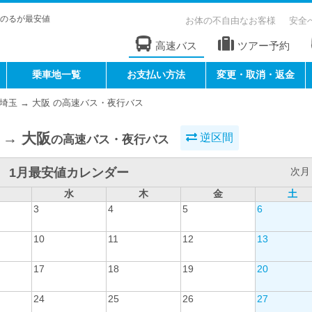
のるが最安値
お体の不自由なお客様
安全
高速バス
ツアー予約
乗車地一覧
お支払い方法
変更・取消・返金
埼玉 → 大阪 の高速バス・夜行バス
 → 大阪
逆区間
の高速バス・夜行バス
1月最安値カレンダー
次月 
水
木
金
土
3
4
5
6
10
11
12
13
17
18
19
20
24
25
26
27