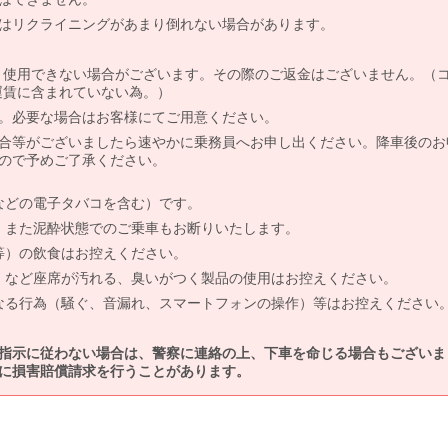
はリクライニングがあまり倒れない場合があります。
より使用できない場合がございます。その際のご返金はございません。（
、運賃に含まれていない為。）
。必要な場合はお客様にてご用意ください。
合等がございましたら速やかに乗務員へお申し出ください。降車後のお
ので予めご了承ください。
などの電子タバコを含む）です。
、また泥酔状態でのご乗車もお断りいたします。
等）の飲食はお控えください。
）など座席が汚れる、臭いがつく製品の使用はお控えください。
なる行為（騒ぐ、音漏れ、スマートフォンの操作）等はお控えください
指示に従わない場合は、警察に連絡の上、下車を命じる場合もございま
に損害賠償請求を行うことがあります。