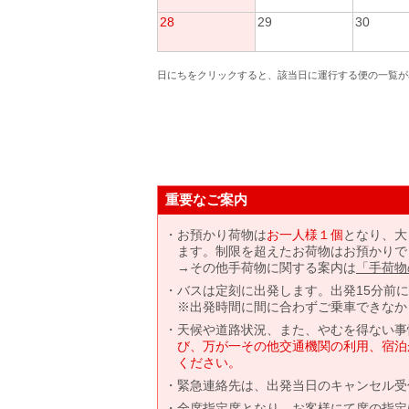
28
29
30
日にちをクリックすると、該当日に運行する便の一覧が
重要なご案内
お預かり荷物は
お一人様１個
となり、大
ます。制限を超えたお荷物はお預かりで
→その他手荷物に関する案内は
「手荷物
バスは定刻に出発します。出発15分前
※出発時間に間に合わずご乗車できなか
天候や道路状況、また、やむを得ない事
び、万が一その他交通機関の利用、宿泊
ください。
緊急連絡先は、出発当日のキャンセル受
全席指定席となり、お客様にて席の指定