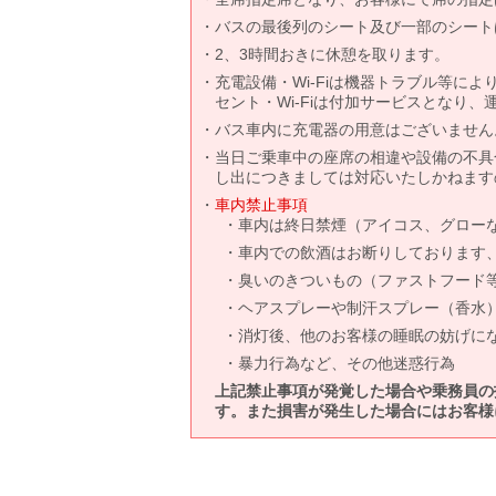
バスの最後列のシート及び一部のシート
2、3時間おきに休憩を取ります。
充電設備・Wi-Fiは機器トラブル等に
セント・Wi-Fiは付加サービスとなり
バス車内に充電器の用意はございません
当日ご乗車中の座席の相違や設備の不具
し出につきましては対応いたしかねます
車内禁止事項
車内は終日禁煙（アイコス、グロー
車内での飲酒はお断りしております
臭いのきついもの（ファストフード
ヘアスプレーや制汗スプレー（香水
消灯後、他のお客様の睡眠の妨げに
暴力行為など、その他迷惑行為
上記禁止事項が発覚した場合や乗務員の
す。また損害が発生した場合にはお客様