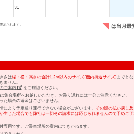
31
表示されます。
は当月最
きさは
縦・横・高さの合計1.2m以内のサイズ(機内持込サイズ)
までとな
きません。
のご案内」
をご確認ください。
には集合場所へお越しいただき、お乗り遅れには十分ご注意ください。
った場合の返金はございません。
情により予定通り運行できない場合がございます。
その際の払い戻し及
が生じた場合でも弊社は一切その請求には応じられませんので予めご了
付専用です。ご乗車場所の案内はできかねます。
はできません。