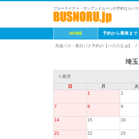
ブルーライナー・サンアンドムーンの予約ならバス
HOME
予約から乗車まで
高速バス・夜行バス予約の【バスのる.jp】
埼玉
< 前月
日
月
火
1
2
7
8
9
14
15
16
21
22
23