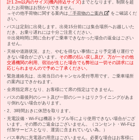
計1.2m以内のサイズ(機内持込サイズ)
までとなります。制限を超
えたお荷物はお預かりできません。
→その他手荷物に関する案内は
「手荷物のご案内」
をご確認くだ
さい。
バスは定刻に出発します。出発15分前には集合場所へお越しいた
だき、お乗り遅れには十分ご注意ください。
※出発時間に間に合わずご乗車できなかった場合の返金はござい
ません。
天候や道路状況、また、やむを得ない事情により予定通り運行で
きない場合がございます。
その際の払い戻し及び、万が一その他
交通機関の利用、宿泊が生じた場合でも弊社は一切その請求には
応じられませんので予めご了承ください。
緊急連絡先は、出発当日のキャンセル受付専用です。ご乗車場所
の案内はできかねます。
全席指定席となり、お客様にて席の指定はできません。
バスの最後列のシート及び一部のシートはリクライニングがあま
り倒れない場合があります。
2、3時間おきに休憩を取ります。
充電設備・Wi-Fiは機器トラブル等により使用できない場合がござ
います。その際のご返金はございません。（コンセント・Wi-Fiは
付加サービスとなり、運賃に含まれていない為。）
バス車内に充電器の用意はございません。必要な場合はお客様に