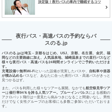
決定版！夜行バスの車内で睡眠するコツ
夜行バス・高速バスの予約ならバ
スのる.jp
バスのる.jpは埼玉⇔京都をはじめ、USJ、京都、名古屋、金沢、福
岡などの主要路線に加え、人気温泉地、城崎温泉までの直行バスなど
様々な夜行バス・高速バスを24時間オンラインでご予約いただけま
す。
充電設備
や
無料Wi-Fi
といった設備が充実したバスや、
自転車や楽器
が積み込める
バスなど、あなたに合った夜行バス・高速バスがきっと
見つかるはず。
また、バスを利用した様々なツアーも展開。なかでも
航空祭見学ツア
ー
は
催行率94％を誇る人気ツアー。ブルーインパルス
による感動の
アクロバット飛行は一度見たら病みつきになること間違いなし。男性
だけでなく女性グループのお客様にも多数ご参加いただいておりま
す。