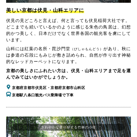
美しい京都は伏見・山科エリアに
伏見の見どころと言えば、何と言っても伏見稲荷大社です。
どこまでも続いているかのように感じる朱色の鳥居は、幻想
的かつ美しく、日本だけでなく世界各国の観光客を虜にして
います。
山科には紅葉の名所・毘沙門堂
があり、秋に
（びしゃもんどう）
は参道の石段にもみじが敷き詰められ、自然が作り出す神秘
的なレッドカーペットになります。
京都の美しさにふれたい方は、伏見・山科エリアまで足を運
んでみてはいかがでしょうか。
京都府京都市伏見区・京都府京都市山科区
京都駅八条口観光バス乗降場で下車
さわやかな香りがする竹林の小径