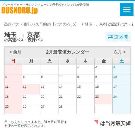
ブルーライナー・サンアンドムーンの予約ならバスのるが最安値
高速バス・夜行バス予約の【バスのる.jp】
埼玉 → 京都 の高速バス・
埼玉 → 京都
逆区間
の高速バス・夜行バス
2月最安値カレンダー
< 前月
次月 >
日
月
火
水
木
金
土
1
2
3
4
5
6
7
8
9
10
11
12
13
14
15
16
17
18
19
20
21
22
23
24
25
26
27
28
日にちをクリックすると、該当日に運行す
は当月最安値
る便の一覧が表示されます。