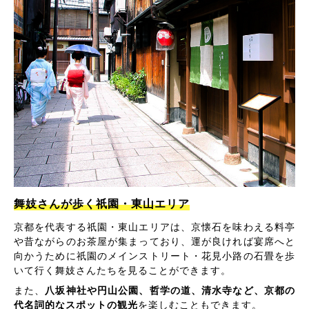
舞妓さんが歩く祇園・東山エリア
京都を代表する祇園・東山エリアは、京懐石を味わえる料亭
や昔ながらのお茶屋が集まっており、運が良ければ宴席へと
向かうために祇園のメインストリート・花見小路の石畳を歩
いて行く舞妓さんたちを見ることができます。
また、
八坂神社や円山公園、哲学の道、清水寺など、京都の
代名詞的なスポットの観光
を楽しむこともできます。