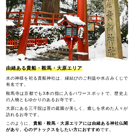
由緒ある貴船・鞍馬・大原エリア
水の神様を祀る貴船神社は、縁結びのご利益や水占みくじで
有名です。
鞍馬寺は京都でも3本の指に入るパワースポットで、歴史上
の人物ともゆかりのあるお寺です。
大原にある三千院は苔の庭園が美しく、癒しを求めた人々が
訪れるお寺です。
このように、
貴船・鞍馬・大原エリアには由緒ある神社仏閣
があり、心のデトックスをしたい方におすすめ
です。