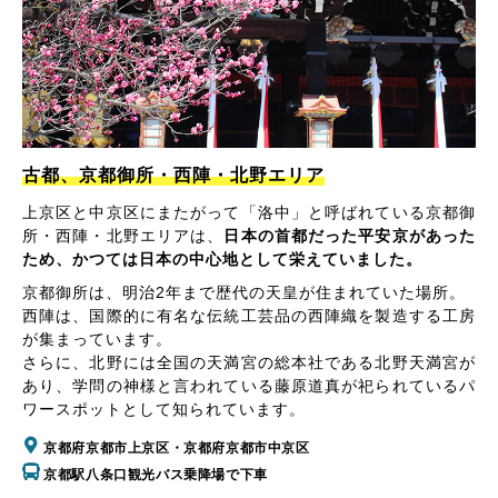
古都、京都御所・西陣・北野エリア
上京区と中京区にまたがって「洛中」と呼ばれている京都御
所・西陣・北野エリアは、
日本の首都だった平安京があった
ため、かつては日本の中心地として栄えていました。
京都御所は、明治2年まで歴代の天皇が住まれていた場所。
西陣は、国際的に有名な伝統工芸品の西陣織を製造する工房
が集まっています。
さらに、北野には全国の天満宮の総本社である北野天満宮が
あり、学問の神様と言われている藤原道真が祀られているパ
ワースポットとして知られています。
京都府京都市上京区・京都府京都市中京区
京都駅八条口観光バス乗降場で下車