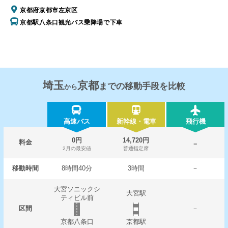
京都府京都市左京区
京都駅八条口観光バス乗降場で下車
埼玉
京都
までの移動手段を比較
から
高速バス
新幹線・電車
飛行機
0円
14,720円
料金
－
2月の最安値
普通指定席
移動時間
8時間40分
3時間
－
大宮ソニックシ
大宮駅
ティビル前
区間
－
京都八条口
京都駅