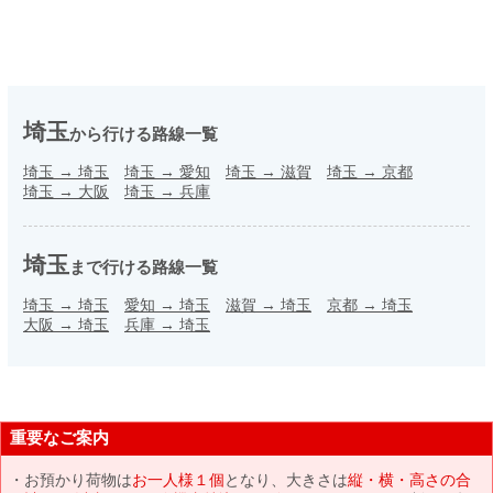
埼玉
から行ける路線一覧
埼玉
→
埼玉
埼玉
→
愛知
埼玉
→
滋賀
埼玉
→
京都
埼玉
→
大阪
埼玉
→
兵庫
埼玉
まで行ける路線一覧
埼玉
→
埼玉
愛知
→
埼玉
滋賀
→
埼玉
京都
→
埼玉
大阪
→
埼玉
兵庫
→
埼玉
重要なご案内
お預かり荷物は
お一人様１個
となり、大きさは
縦・横・高さの合