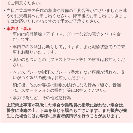
てご用意ください。
当日ご乗車中の座席の相違や設備の不具合等がございましたら速
やかに乗務員へお申し出ください。降車後のお申し出につきまし
ては対応いたしかねますので予めご了承ください。
車内禁止事項
車内は終日禁煙（アイコス、グローなどの電子タバコを含
む）です。
車内での飲酒はお断りしております、また泥酔状態でのご乗
車もお断りいたします。
臭いのきついもの（ファストフード等）の飲食はお控えくだ
さい。
ヘアスプレーや制汗スプレー（香水）など座席が汚れる、臭
いがつく製品の使用はお控えください。
消灯後、他のお客様の睡眠の妨げになる行為（騒ぐ、音漏
れ、スマートフォンの操作）等はお控えください。
暴力行為など、その他迷惑行為
上記禁止事項が発覚した場合や乗務員の指示に従わない場合は、
警察に連絡の上、下車を命じる場合もございます。また損害が発
生した場合にはお客様に損害賠償請求を行うことがあります。