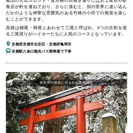
嵐山の人気スポット・渡月橋の目抜き通りにはお土産店や飲
食店が軒を連ねており、さらに進むと、別の世界に迷い込ん
だかのような神聖な雰囲気のある竹林の小径での散策を楽し
むことができます。
高雄は槇尾・栂尾とあわせて三尾と呼ばれ、3つの古刹を巡
る三尾巡りがハイカーたちに人気のコースとなっています。
京都府京都市右京区・京都府亀岡市
京都駅八条口観光バス乗降場で下車
銀世界の静寂に包まれた貴船神社