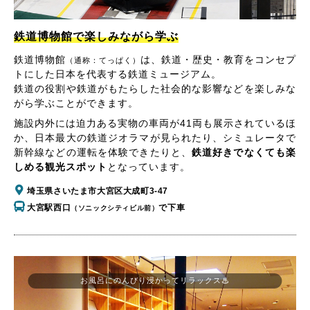
鉄道博物館で楽しみながら学ぶ
鉄道博物館
は、鉄道・歴史・教育をコンセプ
（通称：てっぱく）
トにした日本を代表する鉄道ミュージアム。
鉄道の役割や鉄道がもたらした社会的な影響などを楽しみな
がら学ぶことができます。
施設内外には迫力ある実物の車両が41両も展示されているほ
か、日本最大の鉄道ジオラマが見られたり、シミュレータで
新幹線などの運転を体験できたりと、
鉄道好きでなくても楽
しめる観光スポット
となっています。
埼玉県さいたま市大宮区大成町3-47
大宮駅西口
で下車
（ソニックシティビル前）
お風呂にのんびり浸かってリラックス♨