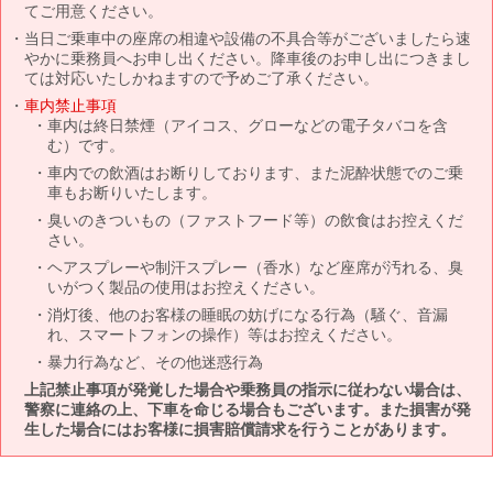
てご用意ください。
当日ご乗車中の座席の相違や設備の不具合等がございましたら速
やかに乗務員へお申し出ください。降車後のお申し出につきまし
ては対応いたしかねますので予めご了承ください。
車内禁止事項
車内は終日禁煙（アイコス、グローなどの電子タバコを含
む）です。
車内での飲酒はお断りしております、また泥酔状態でのご乗
車もお断りいたします。
臭いのきついもの（ファストフード等）の飲食はお控えくだ
さい。
ヘアスプレーや制汗スプレー（香水）など座席が汚れる、臭
いがつく製品の使用はお控えください。
消灯後、他のお客様の睡眠の妨げになる行為（騒ぐ、音漏
れ、スマートフォンの操作）等はお控えください。
暴力行為など、その他迷惑行為
上記禁止事項が発覚した場合や乗務員の指示に従わない場合は、
警察に連絡の上、下車を命じる場合もございます。また損害が発
生した場合にはお客様に損害賠償請求を行うことがあります。