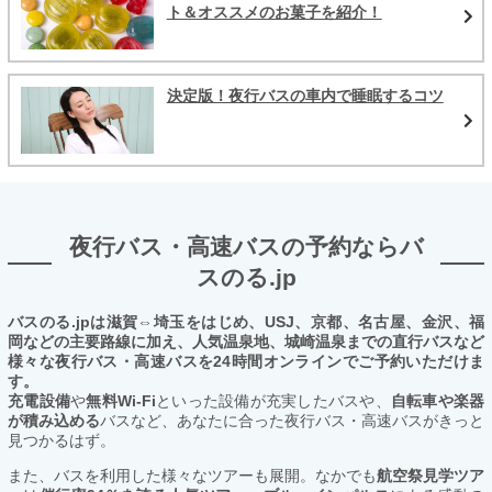
ト＆オススメのお菓子を紹介！
決定版！夜行バスの車内で睡眠するコツ
夜行バス・高速バスの予約ならバ
スのる.jp
バスのる.jpは滋賀⇔埼玉をはじめ、USJ、京都、名古屋、金沢、福
岡などの主要路線に加え、人気温泉地、城崎温泉までの直行バスなど
様々な夜行バス・高速バスを24時間オンラインでご予約いただけま
す。
充電設備
や
無料Wi-Fi
といった設備が充実したバスや、
自転車や楽器
が積み込める
バスなど、あなたに合った夜行バス・高速バスがきっと
見つかるはず。
また、バスを利用した様々なツアーも展開。なかでも
航空祭見学ツア