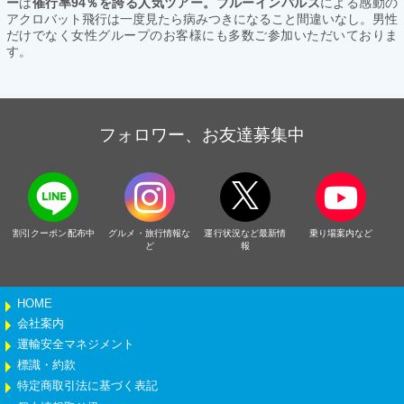
ー
は
催行率94％を誇る人気ツアー。ブルーインパルス
による感動の
アクロバット飛行は一度見たら病みつきになること間違いなし。男性
だけでなく女性グループのお客様にも多数ご参加いただいておりま
す。
フォロワー、お友達募集中
割引クーポン配布中
グルメ・旅行情報な
運行状況など最新情
乗り場案内など
ど
報
HOME
会社案内
運輸安全マネジメント
標識・約款
特定商取引法に基づく表記