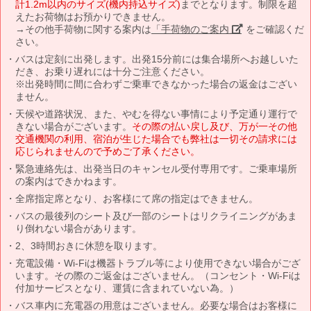
計1.2m以内のサイズ(機内持込サイズ)
までとなります。制限を超
えたお荷物はお預かりできません。
→その他手荷物に関する案内は
「手荷物のご案内」
をご確認くだ
さい。
バスは定刻に出発します。出発15分前には集合場所へお越しいた
だき、お乗り遅れには十分ご注意ください。
※出発時間に間に合わずご乗車できなかった場合の返金はござい
ません。
天候や道路状況、また、やむを得ない事情により予定通り運行で
きない場合がございます。
その際の払い戻し及び、万が一その他
交通機関の利用、宿泊が生じた場合でも弊社は一切その請求には
応じられませんので予めご了承ください。
緊急連絡先は、出発当日のキャンセル受付専用です。ご乗車場所
の案内はできかねます。
全席指定席となり、お客様にて席の指定はできません。
バスの最後列のシート及び一部のシートはリクライニングがあま
り倒れない場合があります。
2、3時間おきに休憩を取ります。
充電設備・Wi-Fiは機器トラブル等により使用できない場合がござ
います。その際のご返金はございません。（コンセント・Wi-Fiは
付加サービスとなり、運賃に含まれていない為。）
バス車内に充電器の用意はございません。必要な場合はお客様に