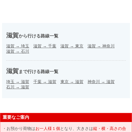
滋賀
から行ける路線一覧
滋賀
→
埼玉
滋賀
→
千葉
滋賀
→
東京
滋賀
→
神奈川
滋賀
→
石川
滋賀
まで行ける路線一覧
埼玉
→
滋賀
千葉
→
滋賀
東京
→
滋賀
神奈川
→
滋賀
石川
→
滋賀
重要なご案内
お預かり荷物は
お一人様１個
となり、大きさは
縦・横・高さの合