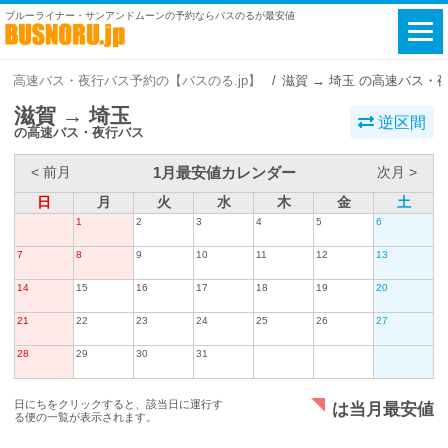
ブルーライナー・サンアンドムーンの予約ならバスのるが最安値
高速バス・夜行バス予約の【バスのる.jp】
滋賀 → 埼玉 の高速バス・
滋賀 → 埼玉
逆区間
の高速バス・夜行バス
1月最安値カレンダー
< 前月
次月 >
日
月
火
水
木
金
土
1
2
3
4
5
6
7
8
9
10
11
12
13
14
15
16
17
18
19
20
21
22
23
24
25
26
27
28
29
30
31
日にちをクリックすると、該当日に運行す
は当月最安値
る便の一覧が表示されます。