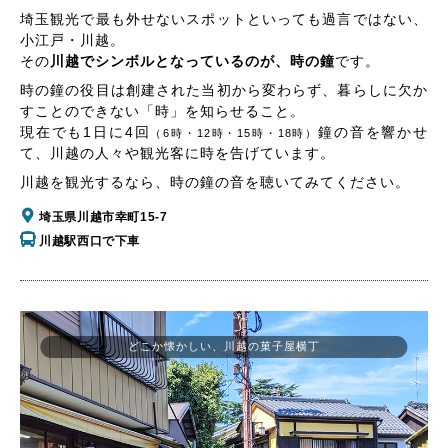
埼玉観光で最も外せないスポットといっても過言ではない、
小江戸・川越。
その
川越でシンボルとなっているのが、時の鐘
です。
時の鐘の役目は創建された当初から変わらず、暮らしに欠か
すことのできない「時」を知らせること。
現在でも1日に4回
鐘の音を響かせ
（6時・12時・15時・18時）
て、川越の人々や観光客に時を告げています。
川越を観光するなら、時の鐘の音を聴いてみてください。
埼玉県川越市幸町15-7
川越駅西口で下車
どこか懐かしい、川越の菓子屋横丁