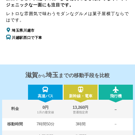
ジェニックな一面にも注目です。
レトロな雰囲気で味わうモダンなグルメは菓子屋横丁ならで
はです。
埼玉県川越市
川越駅西口で下車
滋賀
埼玉
までの移動手段を比較
から
高速バス
新幹線・電車
飛行機
0円
13,260円
料金
－
1月の最安値
普通指定席
移動時間
7時間50分
3時間
－