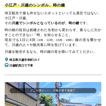
小江戸・川越のシンボル、時の鐘
埼玉観光で最も外せないスポットといっても過言ではない、
小江戸・川越。
その
川越でシンボルとなっているのが、時の鐘
です。
時の鐘の役目は創建された当初から変わらず、暮らしに欠か
すことのできない「時」を知らせること。
現在でも1日に4回
鐘の音を響かせ
（6時・12時・15時・18時）
て、川越の人々や観光客に時を告げています。
川越を観光するなら、時の鐘の音を聴いてみてください。
埼玉県川越市幸町15-7
川越駅西口で下車
どこか懐かしい、川越の菓子屋横丁