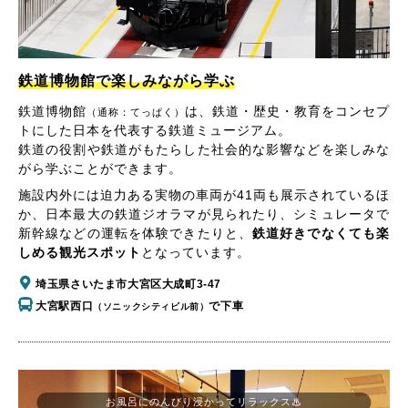
鉄道博物館で楽しみながら学ぶ
鉄道博物館
は、鉄道・歴史・教育をコンセプ
（通称：てっぱく）
トにした日本を代表する鉄道ミュージアム。
鉄道の役割や鉄道がもたらした社会的な影響などを楽しみな
がら学ぶことができます。
施設内外には迫力ある実物の車両が41両も展示されているほ
か、日本最大の鉄道ジオラマが見られたり、シミュレータで
新幹線などの運転を体験できたりと、
鉄道好きでなくても楽
しめる観光スポット
となっています。
埼玉県さいたま市大宮区大成町3-47
大宮駅西口
で下車
（ソニックシティビル前）
お風呂にのんびり浸かってリラックス♨