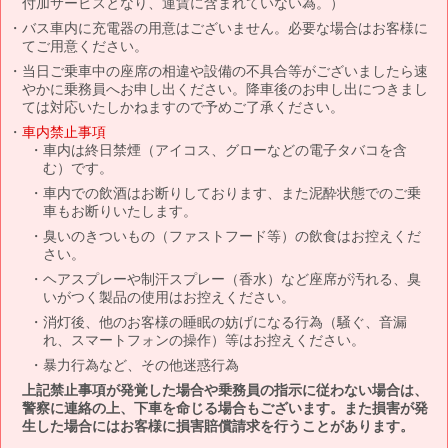
付加サービスとなり、運賃に含まれていない為。）
バス車内に充電器の用意はございません。必要な場合はお客様に
てご用意ください。
当日ご乗車中の座席の相違や設備の不具合等がございましたら速
やかに乗務員へお申し出ください。降車後のお申し出につきまし
ては対応いたしかねますので予めご了承ください。
車内禁止事項
車内は終日禁煙（アイコス、グローなどの電子タバコを含
む）です。
車内での飲酒はお断りしております、また泥酔状態でのご乗
車もお断りいたします。
臭いのきついもの（ファストフード等）の飲食はお控えくだ
さい。
ヘアスプレーや制汗スプレー（香水）など座席が汚れる、臭
いがつく製品の使用はお控えください。
消灯後、他のお客様の睡眠の妨げになる行為（騒ぐ、音漏
れ、スマートフォンの操作）等はお控えください。
暴力行為など、その他迷惑行為
上記禁止事項が発覚した場合や乗務員の指示に従わない場合は、
警察に連絡の上、下車を命じる場合もございます。また損害が発
生した場合にはお客様に損害賠償請求を行うことがあります。