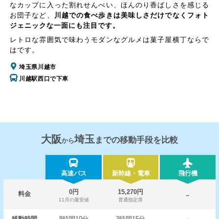
なカップに入った割れせんべい、ほんのり香ばしさを感じる
お団子など、
川越での食べ歩きは美味しさだけでなくフォト
ジェニックな一面にも注目です。
レトロな雰囲気で味わうモダンなグルメは菓子屋横丁ならで
はです。
埼玉県川越市
川越駅西口で下車
大阪
埼玉
までの移動手段を比較
から
高速バス
新幹線・電車
飛行機
0円
15,270円
料金
－
11月の最安値
普通指定席
移動時間
8時間10分
3時間15分
－