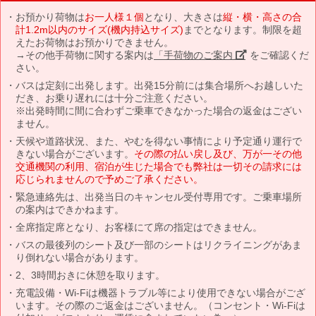
お預かり荷物は
お一人様１個
となり、大きさは
縦・横・高さの合
計1.2m以内のサイズ(機内持込サイズ)
までとなります。制限を超
えたお荷物はお預かりできません。
→その他手荷物に関する案内は
「手荷物のご案内」
をご確認くだ
さい。
バスは定刻に出発します。出発15分前には集合場所へお越しいた
だき、お乗り遅れには十分ご注意ください。
※出発時間に間に合わずご乗車できなかった場合の返金はござい
ません。
天候や道路状況、また、やむを得ない事情により予定通り運行で
きない場合がございます。
その際の払い戻し及び、万が一その他
交通機関の利用、宿泊が生じた場合でも弊社は一切その請求には
応じられませんので予めご了承ください。
緊急連絡先は、出発当日のキャンセル受付専用です。ご乗車場所
の案内はできかねます。
全席指定席となり、お客様にて席の指定はできません。
バスの最後列のシート及び一部のシートはリクライニングがあま
り倒れない場合があります。
2、3時間おきに休憩を取ります。
充電設備・Wi-Fiは機器トラブル等により使用できない場合がござ
います。その際のご返金はございません。（コンセント・Wi-Fiは