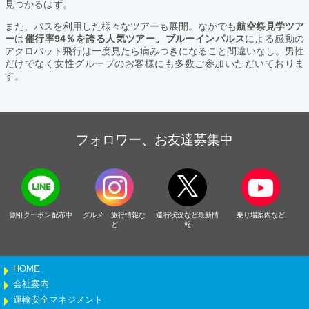
見つかるはず。
また、バスを利用した様々なツアーも展開。なかでも
航空祭見学ツア
ー
は
催行率94％を誇る人気ツアー。ブルーインパルス
による感動の
アクロバット飛行は一度見たら病みつきになること間違いなし。男性
だけでなく女性グループのお客様にも多数ご参加いただいておりま
す。
フォロワー、お友達募集中
割引クーポン配布中
グルメ・旅行情報な
運行状況など最新情
乗り場案内など
ど
報
HOME
会社案内
運輸安全マネジメント