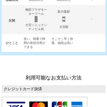
梅田プラザモー
新大阪駅
タープール
－
区間
大宮ソニックシ
大宮駅
ティビル前
安い。朝着で時
そこそこ早く快
ひとこと
間の有効活用が
適。値段は高い
できる
利用可能なお支払い方法
クレジットカード決済