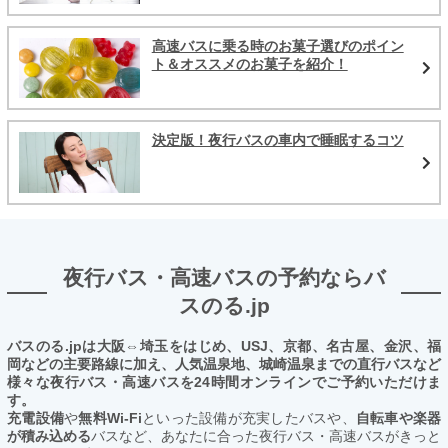
高速バスに乗る時のお菓子選びのポイン
ト＆オススメのお菓子を紹介！
決定版！夜行バスの車内で睡眠するコツ
夜行バス・高速バスの予約ならバ
スのる.jp
バスのる.jpは大阪⇔埼玉をはじめ、USJ、京都、名古屋、金沢、福
岡などの主要路線に加え、人気温泉地、城崎温泉までの直行バスなど
様々な夜行バス・高速バスを24時間オンラインでご予約いただけま
す。
充電設備
や
無料Wi-Fi
といった設備が充実したバスや、
自転車や楽器
が積み込める
バスなど、あなたに合った夜行バス・高速バスがきっと