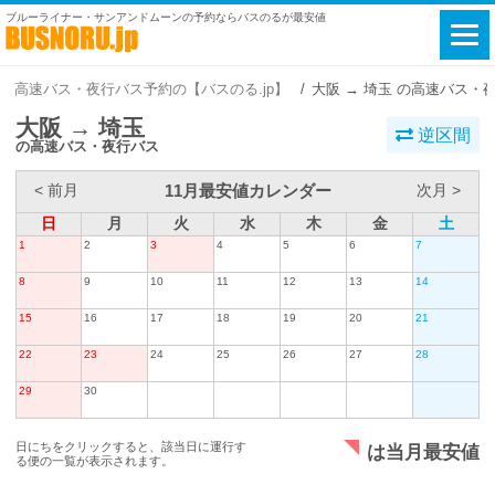
ブルーライナー・サンアンドムーンの予約ならバスのるが最安値
高速バス・夜行バス予約の【バスのる.jp】
大阪 → 埼玉 の高速バス・
大阪 → 埼玉
逆区間
の高速バス・夜行バス
11月最安値カレンダー
< 前月
次月 >
日
月
火
水
木
金
土
1
2
3
4
5
6
7
8
9
10
11
12
13
14
15
16
17
18
19
20
21
22
23
24
25
26
27
28
29
30
日にちをクリックすると、該当日に運行す
は当月最安値
る便の一覧が表示されます。