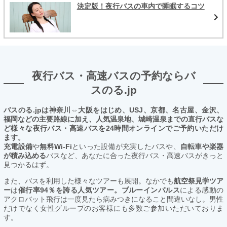
決定版！夜行バスの車内で睡眠するコツ
夜行バス・高速バスの予約ならバ
スのる.jp
バスのる.jpは神奈川⇔大阪をはじめ、USJ、京都、名古屋、金沢、
福岡などの主要路線に加え、人気温泉地、城崎温泉までの直行バスな
ど様々な夜行バス・高速バスを24時間オンラインでご予約いただけ
ます。
充電設備
や
無料Wi-Fi
といった設備が充実したバスや、
自転車や楽器
が積み込める
バスなど、あなたに合った夜行バス・高速バスがきっと
見つかるはず。
また、バスを利用した様々なツアーも展開。なかでも
航空祭見学ツア
ー
は
催行率94％を誇る人気ツアー。ブルーインパルス
による感動の
アクロバット飛行は一度見たら病みつきになること間違いなし。男性
だけでなく女性グループのお客様にも多数ご参加いただいておりま
す。