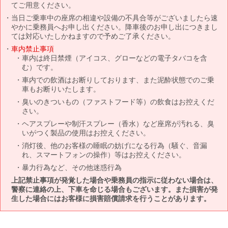
てご用意ください。
当日ご乗車中の座席の相違や設備の不具合等がございましたら速
やかに乗務員へお申し出ください。降車後のお申し出につきまし
ては対応いたしかねますので予めご了承ください。
車内禁止事項
車内は終日禁煙（アイコス、グローなどの電子タバコを含
む）です。
車内での飲酒はお断りしております、また泥酔状態でのご乗
車もお断りいたします。
臭いのきついもの（ファストフード等）の飲食はお控えくだ
さい。
ヘアスプレーや制汗スプレー（香水）など座席が汚れる、臭
いがつく製品の使用はお控えください。
消灯後、他のお客様の睡眠の妨げになる行為（騒ぐ、音漏
れ、スマートフォンの操作）等はお控えください。
暴力行為など、その他迷惑行為
上記禁止事項が発覚した場合や乗務員の指示に従わない場合は、
警察に連絡の上、下車を命じる場合もございます。また損害が発
生した場合にはお客様に損害賠償請求を行うことがあります。