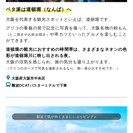
ベタ派は道頓堀（なんば）へ
大阪を代表する観光スポットといえば、道頓堀です。
グリコの看板の前で記念に写真を撮って、大阪名物の粉もん
や串カツといったグルメを楽しむこと
（たこ焼きやお好み焼き）
ができます。
道頓堀の観光におすすめの時間帯は、さまざまなネオンの色
彩が道頓堀川に映し出される夜。
大阪の活気を感じられ、旅の気分も盛り上がります。
（グリコのポーズで写真を撮影されるなら、朝～昼がおすすめです。）
大阪府大阪市中央区
難波OCATバスターミナルで下車
駅近で気が向くままにショッピング♫