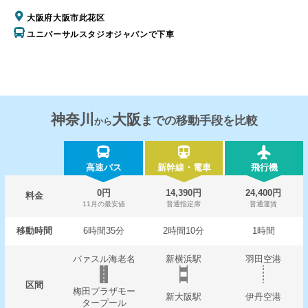
大阪府大阪市此花区
ユニバーサルスタジオジャパンで下車
神奈川
大阪
までの移動手段を比較
から
高速バス
新幹線・電車
飛行機
0円
14,390円
24,400円
料金
11月の最安値
普通指定席
普通運賃
移動時間
6時間35分
2時間10分
1時間
バァスル海老名
新横浜駅
羽田空港
区間
梅田プラザモー
新大阪駅
伊丹空港
タープール