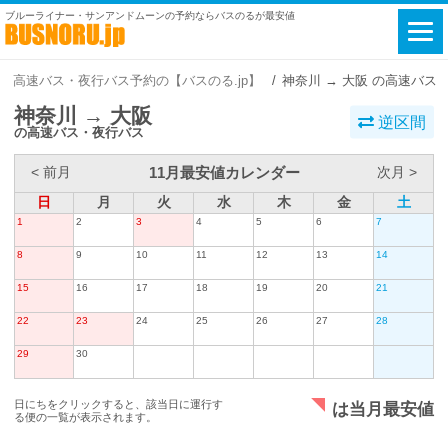
ブルーライナー・サンアンドムーンの予約ならバスのるが最安値
高速バス・夜行バス予約の【バスのる.jp】
神奈川 → 大阪 の高速バス
神奈川 → 大阪
逆区間
の高速バス・夜行バス
11月最安値カレンダー
< 前月
次月 >
日
月
火
水
木
金
土
1
2
3
4
5
6
7
8
9
10
11
12
13
14
15
16
17
18
19
20
21
22
23
24
25
26
27
28
29
30
日にちをクリックすると、該当日に運行す
は当月最安値
る便の一覧が表示されます。