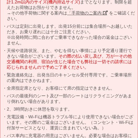
計1.2m以内のサイズ(機内持込サイズ)
までとなります。制限を超
えたお荷物はお預かりできません。
→その他手荷物に関する案内は
「手荷物のご案内」
をご確認くだ
さい。
バスは定刻に出発します。出発15分前には集合場所へお越しいた
だき、お乗り遅れには十分ご注意ください。
※出発時間に間に合わずご乗車できなかった場合の返金はござい
ません。
天候や道路状況、また、やむを得ない事情により予定通り運行で
きない場合がございます。
その際の払い戻し及び、万が一その他
交通機関の利用、宿泊が生じた場合でも弊社は一切その請求には
応じられませんので予めご了承ください。
緊急連絡先は、出発当日のキャンセル受付専用です。ご乗車場所
の案内はできかねます。
全席指定席となり、お客様にて席の指定はできません。
バスの最後列のシート及び一部のシートはリクライニングがあま
り倒れない場合があります。
2、3時間おきに休憩を取ります。
充電設備・Wi-Fiは機器トラブル等により使用できない場合がござ
います。その際のご返金はございません。（コンセント・Wi-Fiは
付加サービスとなり、運賃に含まれていない為。）
バス車内に充電器の用意はございません。必要な場合はお客様に