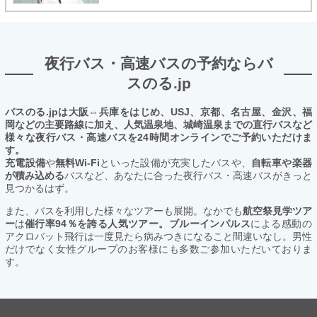
夜行バス・高速バスの予約ならバ
スのる.jp
バスのる.jpは大阪⇔兵庫をはじめ、USJ、京都、名古屋、金沢、福
岡などの主要路線に加え、人気温泉地、城崎温泉までの直行バスなど
様々な夜行バス・高速バスを24時間オンラインでご予約いただけま
す。
充電設備
や
無料Wi-Fi
といった設備が充実したバスや、
自転車や楽器
が積み込める
バスなど、あなたに合った夜行バス・高速バスがきっと
見つかるはず。
また、バスを利用した様々なツアーも展開。なかでも
航空祭見学ツア
ー
は
催行率94％を誇る人気ツアー。ブルーインパルス
による感動の
アクロバット飛行は一度見たら病みつきになること間違いなし。男性
だけでなく女性グループのお客様にも多数ご参加いただいておりま
す。