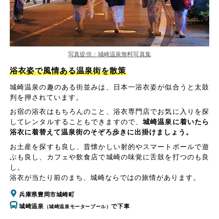
写真提供：城崎温泉無料写真集
浴衣姿で風情ある温泉街を散策
城崎温泉の趣のある街並みは、日本一浴衣姿が似合うと太鼓
判を押されています。
お宿の浴衣はもちろんのこと、浴衣専門店でお気に入りを探
してレンタルすることもできますので、
城崎温泉に着いたら
浴衣に着替えて温泉街のそぞろ歩きに出掛けましょう。
お土産を探すも良し、昔懐かしい射的やスマートボールで遊
ぶも良し、カフェや飲食店で城崎の味覚に舌鼓を打つのも良
し。
浴衣が当たり前のまち、城崎ならではの旅情があります。
兵庫県豊岡市城崎町
城崎温泉
で下車
（城崎温泉モータープール）