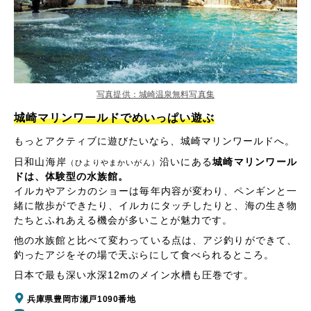
写真提供：城崎温泉無料写真集
城崎マリンワールドでめいっぱい遊ぶ
もっとアクティブに遊びたいなら、城崎マリンワールドへ。
日和山海岸
沿いにある
城崎マリンワール
（ひよりやまかいがん）
ドは、体験型の水族館。
イルカやアシカのショーは毎年内容が変わり、ペンギンと一
緒に散歩ができたり、イルカにタッチしたりと、海の生き物
たちとふれあえる機会が多いことが魅力です。
他の水族館と比べて変わっている点は、アジ釣りができて、
釣ったアジをその場で天ぷらにして食べられるところ。
日本で最も深い水深12mのメイン水槽も圧巻です。
兵庫県豊岡市瀬戸1090番地