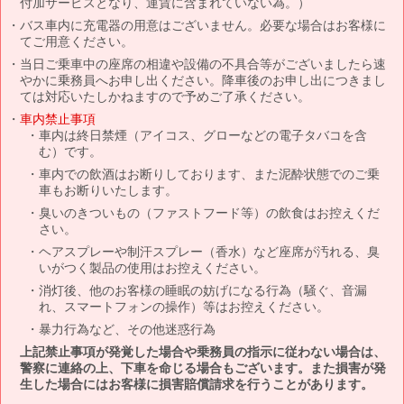
付加サービスとなり、運賃に含まれていない為。）
バス車内に充電器の用意はございません。必要な場合はお客様に
てご用意ください。
当日ご乗車中の座席の相違や設備の不具合等がございましたら速
やかに乗務員へお申し出ください。降車後のお申し出につきまし
ては対応いたしかねますので予めご了承ください。
車内禁止事項
車内は終日禁煙（アイコス、グローなどの電子タバコを含
む）です。
車内での飲酒はお断りしております、また泥酔状態でのご乗
車もお断りいたします。
臭いのきついもの（ファストフード等）の飲食はお控えくだ
さい。
ヘアスプレーや制汗スプレー（香水）など座席が汚れる、臭
いがつく製品の使用はお控えください。
消灯後、他のお客様の睡眠の妨げになる行為（騒ぐ、音漏
れ、スマートフォンの操作）等はお控えください。
暴力行為など、その他迷惑行為
上記禁止事項が発覚した場合や乗務員の指示に従わない場合は、
警察に連絡の上、下車を命じる場合もございます。また損害が発
生した場合にはお客様に損害賠償請求を行うことがあります。