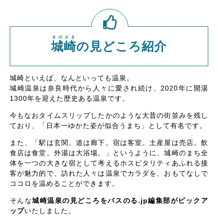
きのさき
城崎
の見どころ紹介
城崎といえば、なんといっても温泉。
城崎温泉は奈良時代から人々に愛され続け、2020年に開湯
1300年を迎えた歴史ある温泉です。
今もなおタイムスリップしたかのような大昔の街並みを残し
ており、「日本一ゆかた姿が似合うまち」として有名です。
また、「駅は玄関。道は廊下。宿は客室。土産屋は売店。飲
食店は食堂。外湯は大浴場。」というように、城崎のまち全
体を一つの大きな宿として考えるホスピタリティあふれる接
客が魅力的で、訪れた人々は温泉でカラダを、おもてなしで
ココロを温めることができます。
そんな
城崎温泉の見どころをバスのる.jp編集部がピックア
ップ
いたしました。