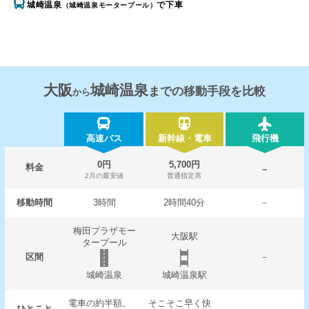
城崎温泉
で下車
（城崎温泉モータープール）
大阪
城崎温泉
までの移動手段を比較
から
高速バス
新幹線・電車
飛行機
0円
5,700円
料金
－
2月の最安値
普通指定席
移動時間
3時間
2時間40分
－
梅田プラザモー
大阪駅
タープール
区間
－
城崎温泉
城崎温泉駅
電車の約半額。
そこそこ早く快
ひとこと