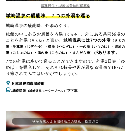
写真提供：城崎温泉無料写真集
城崎温泉の醍醐味、７つの外湯を巡る
城崎温泉の醍醐味、外湯めぐり。
旅館の中にあるお風呂を内湯
、外にある共同浴場の
（うちゆ）
ことを外湯
と言い、
城崎温泉には7つの外湯
（そとゆ）
（さとの
湯・地蔵湯（じぞうゆ）・柳湯（やなぎゆ）・一の湯（いちのゆ）・御所の
があります。
湯（ごしょのゆ）・鴻の湯（こうのゆ）・まんだら湯）
7つの外湯は歩いて巡ることができますので、外湯1日券「ゆ
めぱ」を購入して、それぞれ特長や趣が異なる温泉でゆった
り癒されてみてはいかがでしょうか。
兵庫県豊岡市城崎町
城崎温泉
で下車
（城崎温泉モータープール）
秋から味わえる城崎温泉の味覚、松葉ガニ