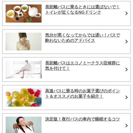
長距離バスに乗るときには選ばないで！
トイレが近くなるNGドリンク
気分が悪くなってからでは遅い！バスで
酔わないためのアドバイス
長距離バスはエコノミークラス症候群に
気を付けて！
高速バスに乗る時のお菓子選びのポイン
ト＆オススメのお菓子を紹介！
決定版！夜行バスの車内で睡眠するコツ