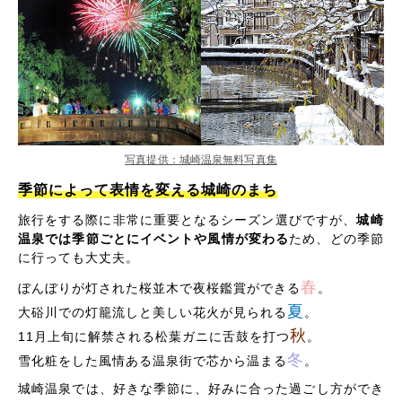
写真提供：城崎温泉無料写真集
季節によって表情を変える城崎のまち
旅行をする際に非常に重要となるシーズン選びですが、
城崎
温泉では季節ごとにイベントや風情が変わる
ため、どの季節
に行っても大丈夫。
春
ぼんぼりが灯された桜並木で夜桜鑑賞ができる
。
夏
大硲川での灯籠流しと美しい花火が見られる
。
秋
11月上旬に解禁される松葉ガニに舌鼓を打つ
。
冬
雪化粧をした風情ある温泉街で芯から温まる
。
城崎温泉では、好きな季節に、好みに合った過ごし方ができ