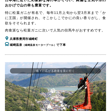
日本海に近いため新鮮な海の幸がそろい、綺麗な空気や水の
おかげで山の幸も豊富です。
特に松葉ガニが有名で、毎年11月上旬から翌3月末まで「か
に王国」が開催され、そこかしこでかにの良い香りがし、食
欲をそそられます。
肉食派なら松葉ガニに次いで人気の但馬牛がおすすめです。
兵庫県豊岡市城崎町
城崎温泉
で下車
（城崎温泉モータープール）
眼下に広がる絶景を見に行く