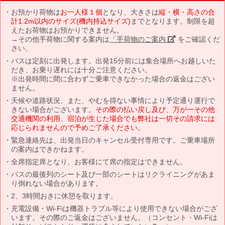
お預かり荷物は
お一人様１個
となり、大きさは
縦・横・高さの合
計1.2m以内のサイズ(機内持込サイズ)
までとなります。制限を超
えたお荷物はお預かりできません。
→その他手荷物に関する案内は
「手荷物のご案内」
をご確認くだ
さい。
バスは定刻に出発します。出発15分前には集合場所へお越しいた
だき、お乗り遅れには十分ご注意ください。
※出発時間に間に合わずご乗車できなかった場合の返金はござい
ません。
天候や道路状況、また、やむを得ない事情により予定通り運行で
きない場合がございます。
その際の払い戻し及び、万が一その他
交通機関の利用、宿泊が生じた場合でも弊社は一切その請求には
応じられませんので予めご了承ください。
緊急連絡先は、出発当日のキャンセル受付専用です。ご乗車場所
の案内はできかねます。
全席指定席となり、お客様にて席の指定はできません。
バスの最後列のシート及び一部のシートはリクライニングがあま
り倒れない場合があります。
2、3時間おきに休憩を取ります。
充電設備・Wi-Fiは機器トラブル等により使用できない場合がござ
います。その際のご返金はございません。（コンセント・Wi-Fiは