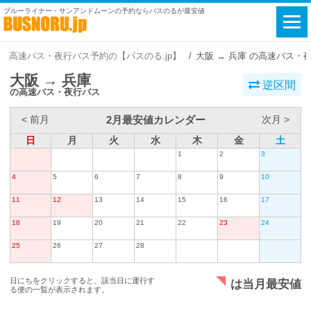
ブルーライナー・サンアンドムーンの予約ならバスのるが最安値
高速バス・夜行バス予約の【バスのる.jp】
大阪 → 兵庫 の高速バス・
大阪 → 兵庫
逆区間
の高速バス・夜行バス
2月最安値カレンダー
< 前月
次月 >
日
月
火
水
木
金
土
1
2
3
4
5
6
7
8
9
10
11
12
13
14
15
16
17
18
19
20
21
22
23
24
25
26
27
28
日にちをクリックすると、該当日に運行す
は当月最安値
る便の一覧が表示されます。