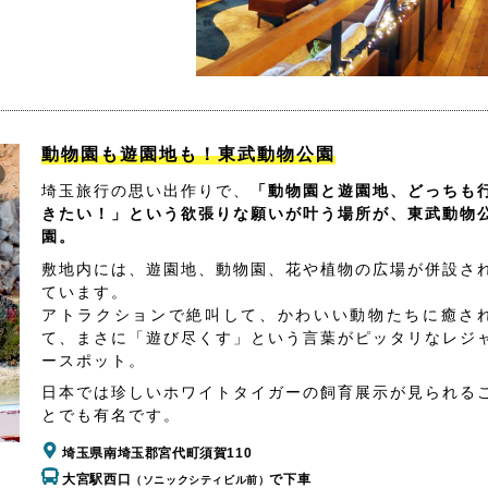
動物園も遊園地も！東武動物公園
埼玉旅行の思い出作りで、
「動物園と遊園地、どっちも
きたい！」という欲張りな願いが叶う場所が、東武動物
園。
敷地内には、遊園地、動物園、花や植物の広場が併設さ
ています。
アトラクションで絶叫して、かわいい動物たちに癒さ
て、まさに「遊び尽くす」という言葉がピッタリなレジ
ースポット。
日本では珍しいホワイトタイガーの飼育展示が見られる
とでも有名です。
埼玉県南埼玉郡宮代町須賀110
大宮駅西口
で下車
（ソニックシティビル前）