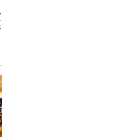
い
レ
な