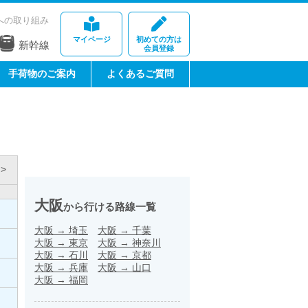
への取り組み
マイページ
初めての方は
新幹線
会員登録
手荷物のご案内
よくあるご質問
>
大阪
から行ける路線一覧
大阪
→
埼玉
大阪
→
千葉
大阪
→
東京
大阪
→
神奈川
大阪
→
石川
大阪
→
京都
大阪
→
兵庫
大阪
→
山口
大阪
→
福岡