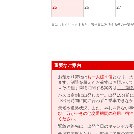
25
26
27
日にちをクリックすると、該当日に運行する便の一覧が
重要なご案内
お預かり荷物は
お一人様１個
となり、大
ます。制限を超えたお荷物はお預かりで
→その他手荷物に関する案内は
「手荷物
バスは定刻に出発します。出発15分前
※出発時間に間に合わずご乗車できなか
天候や道路状況、また、やむを得ない事
び、万が一その他交通機関の利用、宿泊
ください。
緊急連絡先は、出発当日のキャンセル受
全席指定席となり、お客様にて席の指定