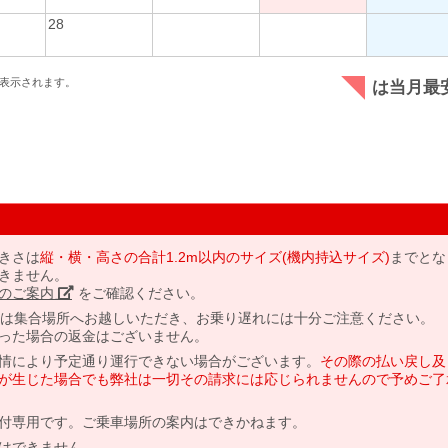
28
表示されます。
は当月最
きさは
縦・横・高さの合計1.2m以内のサイズ(機内持込サイズ)
までとな
きません。
のご案内」
をご確認ください。
には集合場所へお越しいただき、お乗り遅れには十分ご注意ください。
った場合の返金はございません。
情により予定通り運行できない場合がございます。
その際の払い戻し及
が生じた場合でも弊社は一切その請求には応じられませんので予めご了
付専用です。ご乗車場所の案内はできかねます。
はできません。