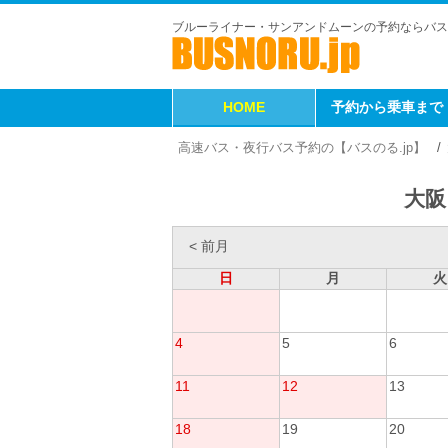
ブルーライナー・サンアンドムーンの予約ならバス
HOME
予約から乗車まで
高速バス・夜行バス予約の【バスのる.jp】
大阪
< 前月
日
月
火
4
5
6
11
12
13
18
19
20