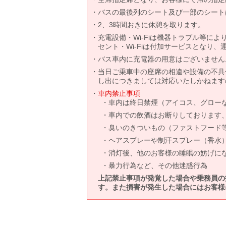
バスの最後列のシート及び一部のシート
2、3時間おきに休憩を取ります。
充電設備・Wi-Fiは機器トラブル等に
セント・Wi-Fiは付加サービスとなり
バス車内に充電器の用意はございません
当日ご乗車中の座席の相違や設備の不具
し出につきましては対応いたしかねます
車内禁止事項
車内は終日禁煙（アイコス、グロー
車内での飲酒はお断りしております
臭いのきついもの（ファストフード
ヘアスプレーや制汗スプレー（香水
消灯後、他のお客様の睡眠の妨げに
暴力行為など、その他迷惑行為
上記禁止事項が発覚した場合や乗務員の
す。また損害が発生した場合にはお客様