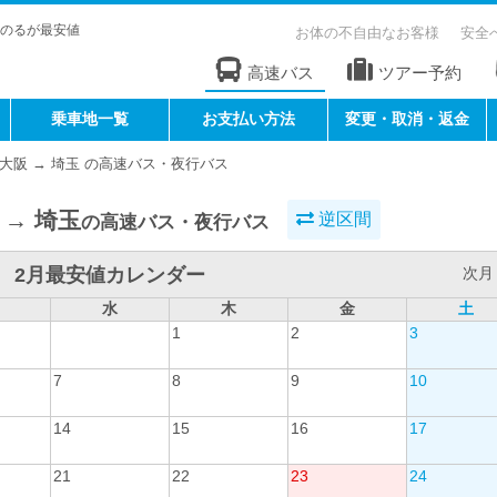
のるが最安値
お体の不自由なお客様
安全
高速バス
ツアー予約
乗車地一覧
お支払い方法
変更・取消・返金
大阪 → 埼玉 の高速バス・夜行バス
 → 埼玉
逆区間
の高速バス・夜行バス
2月最安値カレンダー
次月 
水
木
金
土
1
2
3
7
8
9
10
14
15
16
17
21
22
23
24