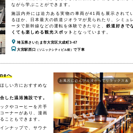
ながら学ぶことができます。
施設内外には迫力ある実物の車両が41両も展示されて
るほか、日本最大の鉄道ジオラマが見られたり、シミュ
ータで新幹線などの運転を体験できたりと、
鉄道好きで
くても楽しめる観光スポット
となっています。
埼玉県さいたま市大宮区大成町3-47
大宮駅西口
で下車
（ソニックシティビル前）
aneへ
お風呂にのんびり浸かってリラックス♨
ほしい方におすすめな
合した温浴施設です。
ックやコーヒーを片手
コーナーがあり、漫画
ることもできます。
インナップで、サウナ