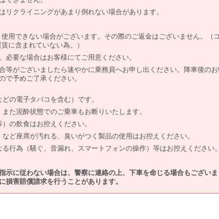
はリクライニングがあまり倒れない場合があります。
より使用できない場合がございます。その際のご返金はございません。（
、運賃に含まれていない為。）
。必要な場合はお客様にてご用意ください。
合等がございましたら速やかに乗務員へお申し出ください。降車後のお
ので予めご了承ください。
などの電子タバコを含む）です。
、また泥酔状態でのご乗車もお断りいたします。
等）の飲食はお控えください。
）など座席が汚れる、臭いがつく製品の使用はお控えください。
なる行為（騒ぐ、音漏れ、スマートフォンの操作）等はお控えください
指示に従わない場合は、警察に連絡の上、下車を命じる場合もございま
に損害賠償請求を行うことがあります。