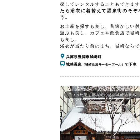
探してレンタルすることもできます
たら浴衣に着替えて温泉街のそぞ
う。
お土産を探すも良し、昔懐かしい射
遊ぶも良し、カフェや飲食店で城崎
も良し。
浴衣が当たり前のまち、城崎ならで
兵庫県豊岡市城崎町
城崎温泉
で下車
（城崎温泉モータープール）
7つの外湯を巡ってこその城崎温泉♨