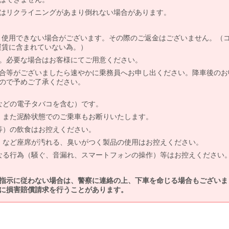
はリクライニングがあまり倒れない場合があります。
より使用できない場合がございます。その際のご返金はございません。（
、運賃に含まれていない為。）
。必要な場合はお客様にてご用意ください。
合等がございましたら速やかに乗務員へお申し出ください。降車後のお
ので予めご了承ください。
などの電子タバコを含む）です。
、また泥酔状態でのご乗車もお断りいたします。
等）の飲食はお控えください。
）など座席が汚れる、臭いがつく製品の使用はお控えください。
なる行為（騒ぐ、音漏れ、スマートフォンの操作）等はお控えください
指示に従わない場合は、警察に連絡の上、下車を命じる場合もございま
に損害賠償請求を行うことがあります。