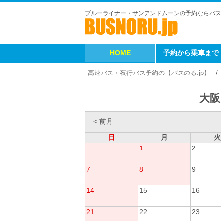
ブルーライナー・サンアンドムーンの予約ならバス
HOME
予約から乗車まで
高速バス・夜行バス予約の【バスのる.jp】
大阪
< 前月
日
月
火
1
2
7
8
9
14
15
16
21
22
23