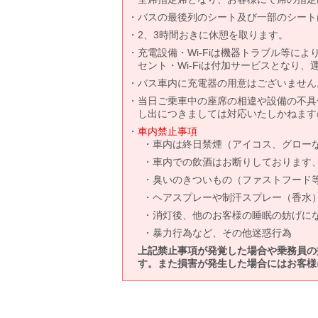
バスの最後列のシート及び一部のシート
2、3時間おきに休憩を取ります。
充電設備・Wi-Fiは機器トラブル等に
セント・Wi-Fiは付加サービスとなり
バス車内に充電器の用意はございません
当日ご乗車中の座席の相違や設備の不具
し出につきましては対応いたしかねます
車内禁止事項
車内は終日禁煙（アイコス、グロー
車内での飲酒はお断りしております
臭いのきついもの（ファストフード
ヘアスプレーや制汗スプレー（香水
消灯後、他のお客様の睡眠の妨げに
暴力行為など、その他迷惑行為
上記禁止事項が発覚した場合や乗務員の
す。また損害が発生した場合にはお客様