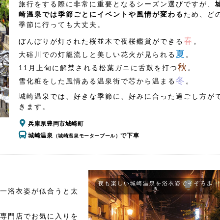
旅行をする際に非常に重要となるシーズン選びですが、
崎温泉では季節ごとにイベントや風情が変わる
ため、ど
季節に行っても大丈夫。
春
ぼんぼりが灯された桜並木で夜桜鑑賞ができる
。
夏
大硲川での灯籠流しと美しい花火が見られる
。
秋
11月上旬に解禁される松葉ガニに舌鼓を打つ
。
冬
雪化粧をした風情ある温泉街で芯から温まる
。
城崎温泉では、好きな季節に、好みに合った過ごし方が
きます。
兵庫県豊岡市城崎町
城崎温泉
で下車
（城崎温泉モータープール）
夜も楽しい城崎温泉を浴衣姿でそぞろ歩
き
一浴衣姿が似合うと太
専門店でお気に入りを