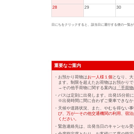
28
29
30
日にちをクリックすると、該当日に運行する便の一覧が
重要なご案内
お預かり荷物は
お一人様１個
となり、大
ます。制限を超えたお荷物はお預かりで
→その他手荷物に関する案内は
「手荷物
バスは定刻に出発します。出発15分前
※出発時間に間に合わずご乗車できなか
天候や道路状況、また、やむを得ない事
び、万が一その他交通機関の利用、宿泊
ください。
緊急連絡先は、出発当日のキャンセル受
全席指定席となり、お客様にて席の指定