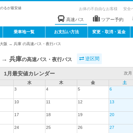
のるが最安値
お体の不自由なお客様
安全
高速バス
ツアー予約
乗車地一覧
お支払い方法
変更・取消・返金
大阪 → 兵庫 の高速バス・夜行バス
 → 兵庫
逆区間
の高速バス・夜行バス
1月最安値カレンダー
次月 
水
木
金
土
3
4
5
6
10
11
12
13
17
18
19
20
24
25
26
27