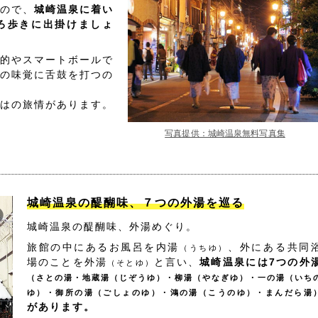
ので、
城崎温泉に着い
ろ歩きに出掛けましょ
的やスマートボールで
の味覚に舌鼓を打つの
はの旅情があります。
写真提供：城崎温泉無料写真集
城崎温泉の醍醐味、７つの外湯を巡る
城崎温泉の醍醐味、外湯めぐり。
旅館の中にあるお風呂を内湯
、外にある共同
（うちゆ）
場のことを外湯
と言い、
城崎温泉には7つの外
（そとゆ）
（さとの湯・地蔵湯（じぞうゆ）・柳湯（やなぎゆ）・一の湯（いち
ゆ）・御所の湯（ごしょのゆ）・鴻の湯（こうのゆ）・まんだら湯
があります。