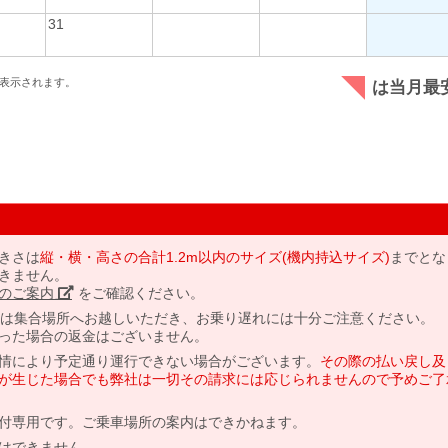
31
表示されます。
は当月最
きさは
縦・横・高さの合計1.2m以内のサイズ(機内持込サイズ)
までとな
きません。
のご案内」
をご確認ください。
には集合場所へお越しいただき、お乗り遅れには十分ご注意ください。
った場合の返金はございません。
情により予定通り運行できない場合がございます。
その際の払い戻し及
が生じた場合でも弊社は一切その請求には応じられませんので予めご了
付専用です。ご乗車場所の案内はできかねます。
はできません。