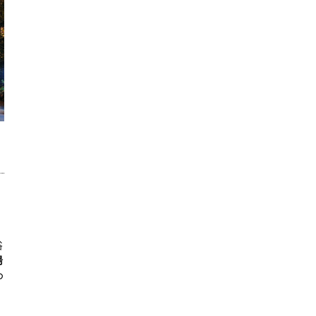
浴
湯
の
）