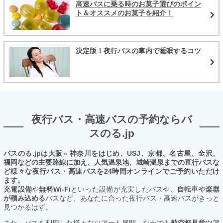
高速バスに乗る時のお菓子選びのポイン
ト＆オススメのお菓子を紹介！
決定版！夜行バスの車内で睡眠するコツ
夜行バス・高速バスの予約ならバ
スのる.jp
バスのる.jpは大阪⇔神奈川をはじめ、USJ、京都、名古屋、金沢、
福岡などの主要路線に加え、人気温泉地、城崎温泉までの直行バスな
ど様々な夜行バス・高速バスを24時間オンラインでご予約いただけ
ます。
充電設備
や
無料Wi-Fi
といった設備が充実したバスや、
自転車や楽器
が積み込める
バスなど、あなたに合った夜行バス・高速バスがきっと
見つかるはず。
また、バスを利用した様々なツアーも展開。なかでも
航空祭見学ツア