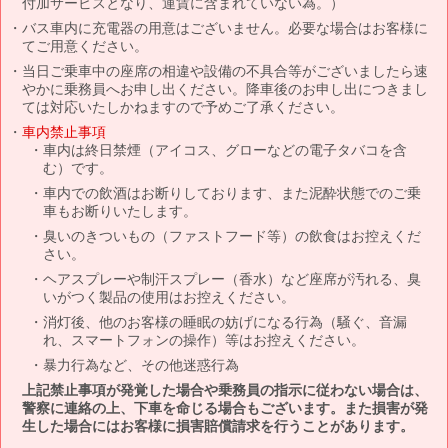
付加サービスとなり、運賃に含まれていない為。）
バス車内に充電器の用意はございません。必要な場合はお客様に
てご用意ください。
当日ご乗車中の座席の相違や設備の不具合等がございましたら速
やかに乗務員へお申し出ください。降車後のお申し出につきまし
ては対応いたしかねますので予めご了承ください。
車内禁止事項
車内は終日禁煙（アイコス、グローなどの電子タバコを含
む）です。
車内での飲酒はお断りしております、また泥酔状態でのご乗
車もお断りいたします。
臭いのきついもの（ファストフード等）の飲食はお控えくだ
さい。
ヘアスプレーや制汗スプレー（香水）など座席が汚れる、臭
いがつく製品の使用はお控えください。
消灯後、他のお客様の睡眠の妨げになる行為（騒ぐ、音漏
れ、スマートフォンの操作）等はお控えください。
暴力行為など、その他迷惑行為
上記禁止事項が発覚した場合や乗務員の指示に従わない場合は、
警察に連絡の上、下車を命じる場合もございます。また損害が発
生した場合にはお客様に損害賠償請求を行うことがあります。