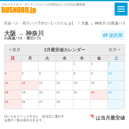
ブルーライナー・サンアンドムーンの予約ならバスのるが最安値
高速バス・夜行バス予約の【バスのる.jp】
大阪 → 神奈川 の高速バス
大阪 → 神奈川
逆区間
の高速バス・夜行バス
2月最安値カレンダー
< 前月
次月 >
日
月
火
水
木
金
土
1
2
3
4
5
6
7
8
9
10
11
12
13
14
15
16
17
18
19
20
21
22
23
24
25
26
27
28
日にちをクリックすると、該当日に運行す
は当月最安値
る便の一覧が表示されます。