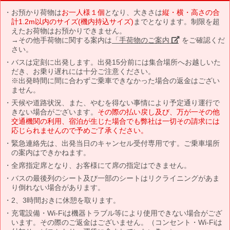
お預かり荷物は
お一人様１個
となり、大きさは
縦・横・高さの合
計1.2m以内のサイズ(機内持込サイズ)
までとなります。制限を超
えたお荷物はお預かりできません。
→その他手荷物に関する案内は
「手荷物のご案内」
をご確認くだ
さい。
バスは定刻に出発します。出発15分前には集合場所へお越しいた
だき、お乗り遅れには十分ご注意ください。
※出発時間に間に合わずご乗車できなかった場合の返金はござい
ません。
天候や道路状況、また、やむを得ない事情により予定通り運行で
きない場合がございます。
その際の払い戻し及び、万が一その他
交通機関の利用、宿泊が生じた場合でも弊社は一切その請求には
応じられませんので予めご了承ください。
緊急連絡先は、出発当日のキャンセル受付専用です。ご乗車場所
の案内はできかねます。
全席指定席となり、お客様にて席の指定はできません。
バスの最後列のシート及び一部のシートはリクライニングがあま
り倒れない場合があります。
2、3時間おきに休憩を取ります。
充電設備・Wi-Fiは機器トラブル等により使用できない場合がござ
います。その際のご返金はございません。（コンセント・Wi-Fiは