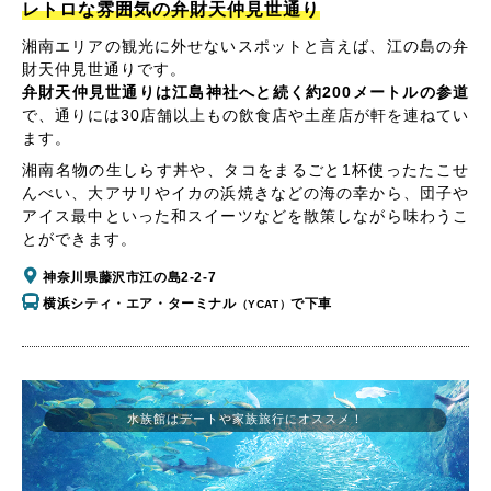
レトロな雰囲気の弁財天仲見世通り
湘南エリアの観光に外せないスポットと言えば、江の島の弁
財天仲見世通りです。
弁財天仲見世通りは江島神社へと続く約200メートルの参道
で、通りには30店舗以上もの飲食店や土産店が軒を連ねてい
ます。
湘南名物の生しらす丼や、タコをまるごと1杯使ったたこせ
んべい、大アサリやイカの浜焼きなどの海の幸から、団子や
アイス最中といった和スイーツなどを散策しながら味わうこ
とができます。
神奈川県藤沢市江の島2-2-7
横浜シティ・エア・ターミナル
で下車
（YCAT）
水族館はデートや家族旅行にオススメ！