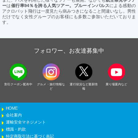
ー
は
催行率94％を誇る人気ツアー。ブルーインパルス
による感動の
アクロバット飛行は一度見たら病みつきになること間違いなし。男性
だけでなく女性グループのお客様にも多数ご参加いただいておりま
す。
フォロワー、お友達募集中
割引クーポン配布中
グルメ・旅行情報な
運行状況など最新情
乗り場案内など
ど
報
HOME
会社案内
運輸安全マネジメント
標識・約款
特定商取引法に基づく表記