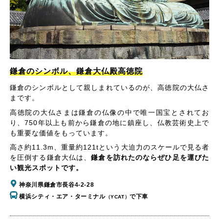
鎌倉のシンボル、鎌倉大仏殿高徳院
鎌倉のシンボルとして親しまれているのが、高徳院の大仏さ
まです。
高徳院の大仏さまは鎌倉の仏像の中で唯一国宝とされてお
り、750年以上も前から鎌倉の地に鎮座し、仏教芸術史上で
も重要な価値をもっています。
高さ約11.3m、重量約121tという大迫力のスケールで見る者
を圧倒する鎌倉大仏は、
鎌倉を訪れたのならぜひ足を運びた
い観光スポットです。
神奈川県鎌倉市長谷4-2-28
横浜シティ・エア・ターミナル
で下車
（YCAT）