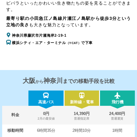
ピバラといったかわいい生き物たちの姿を見ることができま
す。
最寄り駅の小田急江ノ島線片瀬江ノ島駅から徒歩3分という
立地の良さ
も大きな魅力となっています。
神奈川県藤沢市片瀬海岸2-19-1
横浜シティ・エア・ターミナル
で下車
（YCAT）
大阪
神奈川
までの移動手段を比較
から
高速バス
新幹線・電車
飛行機
0円
14,390円
24,400円
料金
2月の最安値
普通指定席
普通運賃
移動時間
6時間35分
2時間10分
1時間