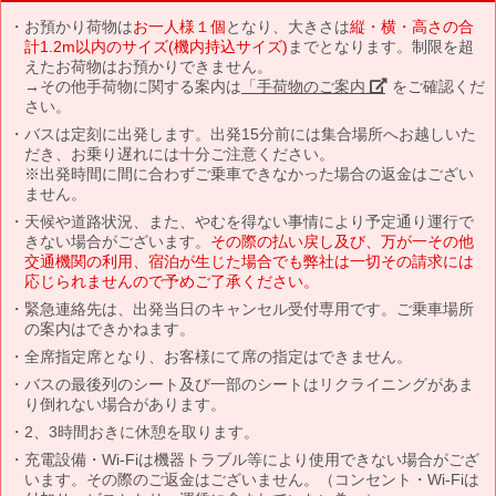
お預かり荷物は
お一人様１個
となり、大きさは
縦・横・高さの合
計1.2m以内のサイズ(機内持込サイズ)
までとなります。制限を超
えたお荷物はお預かりできません。
→その他手荷物に関する案内は
「手荷物のご案内」
をご確認くだ
さい。
バスは定刻に出発します。出発15分前には集合場所へお越しいた
だき、お乗り遅れには十分ご注意ください。
※出発時間に間に合わずご乗車できなかった場合の返金はござい
ません。
天候や道路状況、また、やむを得ない事情により予定通り運行で
きない場合がございます。
その際の払い戻し及び、万が一その他
交通機関の利用、宿泊が生じた場合でも弊社は一切その請求には
応じられませんので予めご了承ください。
緊急連絡先は、出発当日のキャンセル受付専用です。ご乗車場所
の案内はできかねます。
全席指定席となり、お客様にて席の指定はできません。
バスの最後列のシート及び一部のシートはリクライニングがあま
り倒れない場合があります。
2、3時間おきに休憩を取ります。
充電設備・Wi-Fiは機器トラブル等により使用できない場合がござ
います。その際のご返金はございません。（コンセント・Wi-Fiは