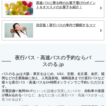
高速バスに乗る時のお菓子選びのポイン
ト＆オススメのお菓子を紹介！
決定版！夜行バスの車内で睡眠するコツ
夜行バス・高速バスの予約ならバ
スのる.jp
バスのる.jpは大阪⇔東京をはじめ、USJ、京都、名古屋、金沢、福
岡などの主要路線に加え、人気温泉地、城崎温泉までの直行バスなど
様々な夜行バス・高速バスを24時間オンラインでご予約いただけま
す。
充電設備
や
無料Wi-Fi
といった設備が充実したバスや、
自転車や楽器
が積み込める
バスなど、あなたに合った夜行バス・高速バスがきっと
見つかるはず。