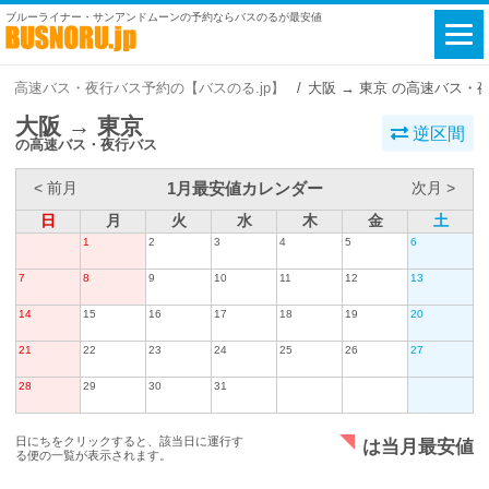
ブルーライナー・サンアンドムーンの予約ならバスのるが最安値
高速バス・夜行バス予約の【バスのる.jp】
大阪 → 東京 の高速バス・
大阪 → 東京
逆区間
の高速バス・夜行バス
1月最安値カレンダー
< 前月
次月 >
日
月
火
水
木
金
土
1
2
3
4
5
6
7
8
9
10
11
12
13
14
15
16
17
18
19
20
21
22
23
24
25
26
27
28
29
30
31
日にちをクリックすると、該当日に運行す
は当月最安値
る便の一覧が表示されます。