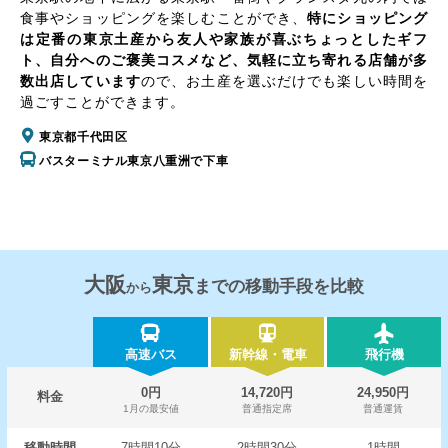
食事やショッピングを楽しむことができ、
特にショッピング
は定番の東京土産から友人や家族が喜ぶちょっとしたギフ
ト、自分へのご褒美コスメなど、気軽に立ち寄れる店舗が多
数出店しています
ので、お土産を選ぶだけでも楽しい時間を
過ごすことができます。
東京都千代田区
バスターミナル東京八重洲で下車
大阪
東京
までの移動手段を比較
から
高速バス
新幹線・電車
飛行機
0円
14,720円
24,950円
料金
1月の最安値
普通指定席
普通運賃
移動時間
7時間10分
2時間30分
1時間