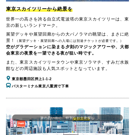
東京スカイツリーから絶景を
世界一の高さを誇る自立式電波塔の東京スカイツリーは、東
京の新しいランドマーク。
展望デッキや展望回廊からの大パノラマの眺望は、まさに絶
景！
（展望デッキ・展望回廊への入場には別途チケットが必要です。）
空がグラデーションに染まる夕刻のマジックアワーや、大都
会東京の夜景を一望できる夜が狙い時です。
また、東京スカイツリータウンや東京ソラマチ、すみだ水族
館などの周辺施設も人気スポットとなっています。
東京都墨田区押上1-1-2
バスターミナル東京八重洲で下車
旅の思い出に、特別なお土産探し