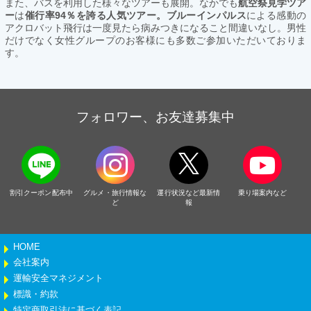
また、バスを利用した様々なツアーも展開。なかでも
航空祭見学ツア
ー
は
催行率94％を誇る人気ツアー。ブルーインパルス
による感動の
アクロバット飛行は一度見たら病みつきになること間違いなし。男性
だけでなく女性グループのお客様にも多数ご参加いただいておりま
す。
フォロワー、お友達募集中
割引クーポン配布中
グルメ・旅行情報な
運行状況など最新情
乗り場案内など
ど
報
HOME
会社案内
運輸安全マネジメント
標識・約款
特定商取引法に基づく表記