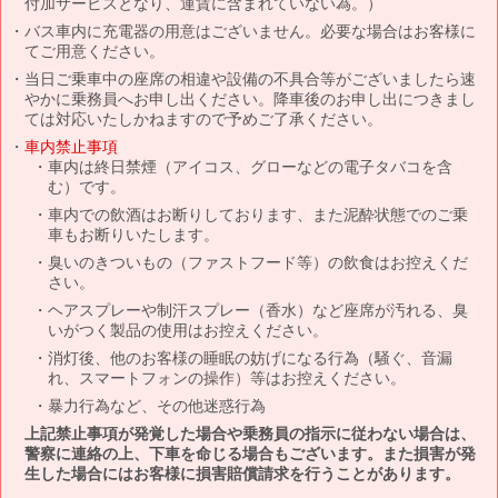
付加サービスとなり、運賃に含まれていない為。）
バス車内に充電器の用意はございません。必要な場合はお客様に
てご用意ください。
当日ご乗車中の座席の相違や設備の不具合等がございましたら速
やかに乗務員へお申し出ください。降車後のお申し出につきまし
ては対応いたしかねますので予めご了承ください。
車内禁止事項
車内は終日禁煙（アイコス、グローなどの電子タバコを含
む）です。
車内での飲酒はお断りしております、また泥酔状態でのご乗
車もお断りいたします。
臭いのきついもの（ファストフード等）の飲食はお控えくだ
さい。
ヘアスプレーや制汗スプレー（香水）など座席が汚れる、臭
いがつく製品の使用はお控えください。
消灯後、他のお客様の睡眠の妨げになる行為（騒ぐ、音漏
れ、スマートフォンの操作）等はお控えください。
暴力行為など、その他迷惑行為
上記禁止事項が発覚した場合や乗務員の指示に従わない場合は、
警察に連絡の上、下車を命じる場合もございます。また損害が発
生した場合にはお客様に損害賠償請求を行うことがあります。