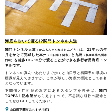
海底を歩いて渡る!?関門トンネル人道
関門トンネル人道
は、21年もの年
（かんもんとんねるじんどう）
月をかけて完成した本州
と九州
（山口県下関市）
（福岡県北九州市
を徒歩10～15分で渡ることができる歩行者用海底トン
門司）
ネルです。
トンネルの真ん中あたりまで歩くと山口県と福岡県の県境の
標識が見えてきますが、これが珍しい海底の標識として有名
となっています。
下関側と門司側の双方にあるスタンプを押せば、
関門
TOPPA！記念証
がもらえますので、不思議な経験の記念と
してぜひGETしてください。
山口県下関市みもすそ川町1