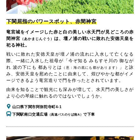
下関屈指のパワースポット、赤間神宮
竜宮城をイメージした赤と白の美しい水天門が見どころの赤
間神宮
は、壇ノ浦の戦いに敗れた安徳天皇を
（あかまじんぐう）
祀る神社。
戦いに敗れた安徳天皇が壇ノ浦の流れに入水して亡くなる
際、一緒に入水した祖母が「今ぞ知る みもすそ川の 御なが
れ 波の下にも 都ありとは
」と詠
（意：海の底にも都があります）
み、安徳天皇を慰めたことに由来して、煌びやかな都がイメ
ージできるよう竜宮造りで門を作ったとされています。
由来を知ることで観光にも深みが増して、水天門の美しさが
より心の琴線に触れるのではないでしょうか。
山口県下関市阿弥陀寺町4-1
下関駅南口交通広場
で下車
（高速バスのりば南A）