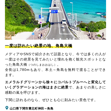
一度は訪れたい絶景の地、角島大橋
メディアやSNSで紹介されて話題となり、今では多くの人が
一度はその絶景を見てみたいと憧れを抱く観光スポットとな
った角島大橋
。
（つのしまおおはし）
全長は1,780mもあり、本土～角島を無料で渡ることができ
ます。
エメラルドグリーンから徐々にコバルトブルーへと変化して
いくグラデーションの海はまさに絶景
で、あまりの美しさに
感動の嵐を呼びます。
下関に訪れるのなら、ぜひとも心に刻みたい景色です。
山口県下関市豊北町神田～角島