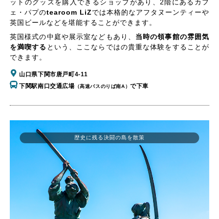
ットのグッズを購入できるショップがあり、2階にあるカフ
ェ・パプの
tearoom LiZ
では本格的なアフタヌーンティーや
英国ビールなどを堪能することができます。
英国様式の中庭や展示室などもあり、
当時の領事館の雰囲気
を満喫する
という、ここならではの貴重な体験をすることが
できます。
山口県下関市唐戸町4-11
下関駅南口交通広場
で下車
（高速バスのりば南A）
歴史に残る決闘の島を散策