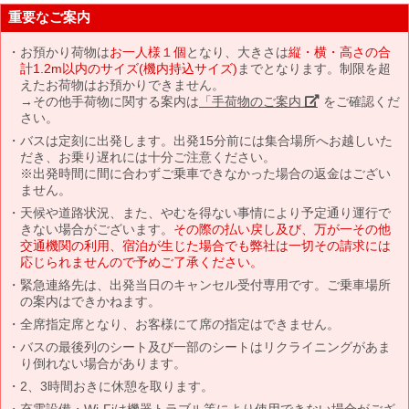
重要なご案内
お預かり荷物は
お一人様１個
となり、大きさは
縦・横・高さの合
計1.2m以内のサイズ(機内持込サイズ)
までとなります。制限を超
えたお荷物はお預かりできません。
→その他手荷物に関する案内は
「手荷物のご案内」
をご確認くだ
さい。
バスは定刻に出発します。出発15分前には集合場所へお越しいた
だき、お乗り遅れには十分ご注意ください。
※出発時間に間に合わずご乗車できなかった場合の返金はござい
ません。
天候や道路状況、また、やむを得ない事情により予定通り運行で
きない場合がございます。
その際の払い戻し及び、万が一その他
交通機関の利用、宿泊が生じた場合でも弊社は一切その請求には
応じられませんので予めご了承ください。
緊急連絡先は、出発当日のキャンセル受付専用です。ご乗車場所
の案内はできかねます。
全席指定席となり、お客様にて席の指定はできません。
バスの最後列のシート及び一部のシートはリクライニングがあま
り倒れない場合があります。
2、3時間おきに休憩を取ります。
充電設備・Wi-Fiは機器トラブル等により使用できない場合がござ