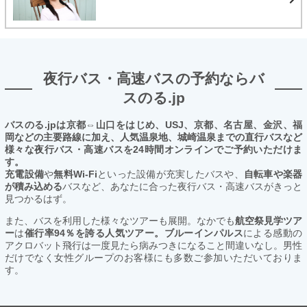
夜行バス・高速バスの予約ならバ
スのる.jp
バスのる.jpは京都⇔山口をはじめ、USJ、京都、名古屋、金沢、福
岡などの主要路線に加え、人気温泉地、城崎温泉までの直行バスなど
様々な夜行バス・高速バスを24時間オンラインでご予約いただけま
す。
充電設備
や
無料Wi-Fi
といった設備が充実したバスや、
自転車や楽器
が積み込める
バスなど、あなたに合った夜行バス・高速バスがきっと
見つかるはず。
また、バスを利用した様々なツアーも展開。なかでも
航空祭見学ツア
ー
は
催行率94％を誇る人気ツアー。ブルーインパルス
による感動の
アクロバット飛行は一度見たら病みつきになること間違いなし。男性
だけでなく女性グループのお客様にも多数ご参加いただいておりま
す。