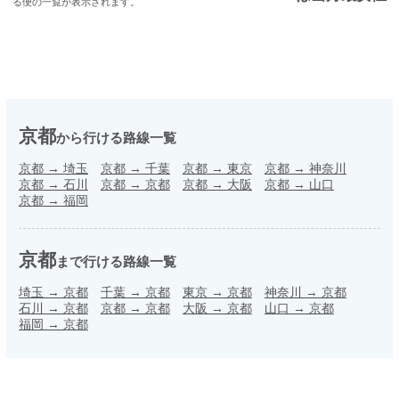
る便の一覧が表示されます。
京都
から行ける路線一覧
京都
→
埼玉
京都
→
千葉
京都
→
東京
京都
→
神奈川
京都
→
石川
京都
→
京都
京都
→
大阪
京都
→
山口
京都
→
福岡
京都
まで行ける路線一覧
埼玉
→
京都
千葉
→
京都
東京
→
京都
神奈川
→
京都
石川
→
京都
京都
→
京都
大阪
→
京都
山口
→
京都
福岡
→
京都