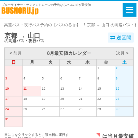
ブルーライナー・サンアンドムーンの予約ならバスのるが最安値
高速バス・夜行バス予約の【バスのる.jp】
京都 → 山口 の高速バス・
京都 → 山口
逆区間
の高速バス・夜行バス
8月最安値カレンダー
< 前月
次月 >
日
月
火
水
木
金
土
1
2
3
4
5
6
7
8
9
10
11
12
13
14
15
16
17
18
19
20
21
22
23
24
25
26
27
28
29
30
31
日にちをクリックすると、該当日に運行す
は当月最安値