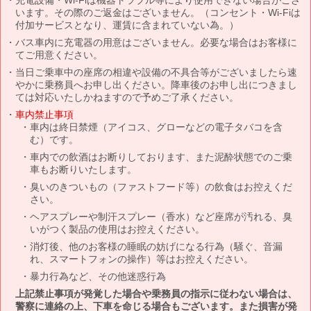
います。その際のご返金はございません。（コンセント・Wi-Fiは
付加サービスとなり、運賃に含まれていない為。）
バス車内に充電器の用意はございません。必要な場合はお客様に
てご用意ください。
当日ご乗車中の座席の相違や設備の不具合等がございましたら速
やかに乗務員へお申し出ください。降車後のお申し出につきまし
ては対応いたしかねますので予めご了承ください。
車内禁止事項
車内は終日禁煙（アイコス、グローなどの電子タバコを含
む）です。
車内での飲酒はお断りしております、また泥酔状態でのご乗
車もお断りいたします。
臭いのきついもの（ファストフード等）の飲食はお控えくだ
さい。
ヘアスプレーや制汗スプレー（香水）など座席が汚れる、臭
いがつく製品の使用はお控えください。
消灯後、他のお客様の睡眠の妨げになる行為（騒ぐ、音漏
れ、スマートフォンの操作）等はお控えください。
暴力行為など、その他迷惑行為
上記禁止事項が発覚した場合や乗務員の指示に従わない場合は、
警察に連絡の上、下車を命じる場合もございます。また損害が発