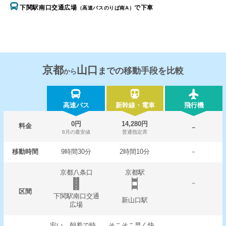
下関駅南口交通広場
で下車
（高速バスのりば南A）
京都
山口
までの移動手段を比較
から
高速バス
新幹線・電車
飛行機
0円
14,280円
料金
－
8月の最安値
普通指定席
移動時間
9時間30分
2時間10分
－
京都八条口
京都駅
－
区間
下関駅南口交通
新山口駅
広場
安い。朝着で時
そこそこ早く快