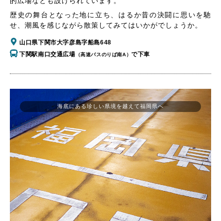
的広場なども設けられています。
歴史の舞台となった地に立ち、はるか昔の決闘に思いを馳
せ、潮風を感じながら散策してみてはいかがでしょうか。
山口県下関市大字彦島字船島648
下関駅南口交通広場
で下車
（高速バスのりば南A）
海底にある珍しい県境を越えて福岡県へ