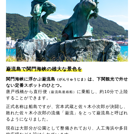
巌流島で関門海峡の雄大な景色を
関門海峡に浮かぶ巌流島
は、下関観光で外せ
（がんりゅうじま）
ない定番スポットのひとつ。
唐戸桟橋から直行便
に乗船し、約10分で上陸
（巌流島連絡船）
することができます。
正式名称は船島ですが、宮本武蔵と佐々木小次郎が決闘し、
敗れた佐々木小次郎の流儀「巌流」をとって巌流島と呼ばれ
るようになりました。
現在は大部分が公園として整備されており、人工海浜や多目