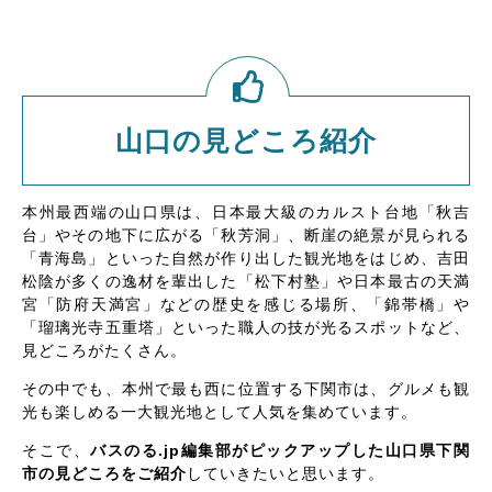
山口の見どころ紹介
本州最西端の山口県は、日本最大級のカルスト台地「秋吉
台」やその地下に広がる「秋芳洞」、断崖の絶景が見られる
「青海島」といった自然が作り出した観光地をはじめ、吉田
松陰が多くの逸材を輩出した「松下村塾」や日本最古の天満
宮「防府天満宮」などの歴史を感じる場所、「錦帯橋」や
「瑠璃光寺五重塔」といった職人の技が光るスポットなど、
見どころがたくさん。
その中でも、本州で最も西に位置する下関市は、グルメも観
光も楽しめる一大観光地として人気を集めています。
そこで、
バスのる.jp編集部がピックアップした山口県下関
市の見どころをご紹介
していきたいと思います。