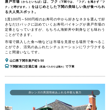
唐戸市場
は、フク
（からといちば）
（下関では、「フグ」を濁さず「フ
をはじめとした下関の美味しい魚が食べられ
ク」と呼びます。）
る大人気スポット。
1貫100円～500円程のお寿司の中から好きなネタを選んで好
きなだけパックに詰めていくお寿司バイキングが唐戸市場の
定番となっていますが、もちろん海鮮丼や刺身なども味わう
ことができます。
市場で購入した食べ物などは市場を見渡せる場所で食べるこ
とができ、活気のあふれたシチュエーションにワクワクする
こと間違いなしです。
山口県下関市唐戸町5-50
下関駅南口交通広場
で下車
（高速バスのりば南A）
赤レンガの異国情緒あふれる外観も魅力