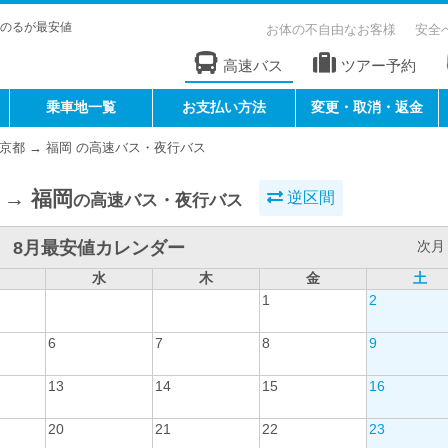
のるが最安値
お体の不自由なお客様
安全
高速バス
ツアー予約
乗車地一覧
お支払い方法
変更・取消・返金
京都 → 福岡 の高速バス・夜行バス
 → 福岡
逆区間
の高速バス・夜行バス
8月最安値カレンダー
次月 
水
木
金
土
1
2
6
7
8
9
13
14
15
16
20
21
22
23