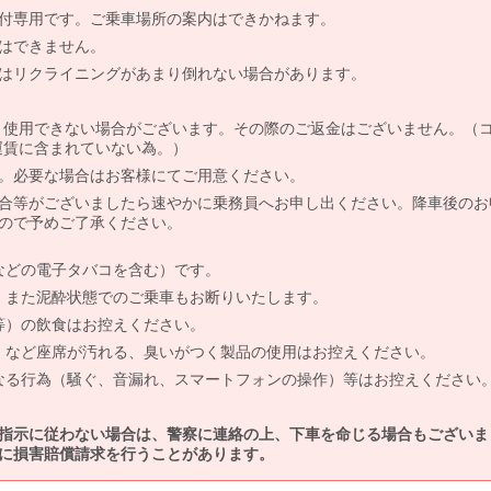
付専用です。ご乗車場所の案内はできかねます。
はできません。
はリクライニングがあまり倒れない場合があります。
より使用できない場合がございます。その際のご返金はございません。（
、運賃に含まれていない為。）
。必要な場合はお客様にてご用意ください。
合等がございましたら速やかに乗務員へお申し出ください。降車後のお
ので予めご了承ください。
などの電子タバコを含む）です。
、また泥酔状態でのご乗車もお断りいたします。
等）の飲食はお控えください。
）など座席が汚れる、臭いがつく製品の使用はお控えください。
なる行為（騒ぐ、音漏れ、スマートフォンの操作）等はお控えください
指示に従わない場合は、警察に連絡の上、下車を命じる場合もございま
に損害賠償請求を行うことがあります。