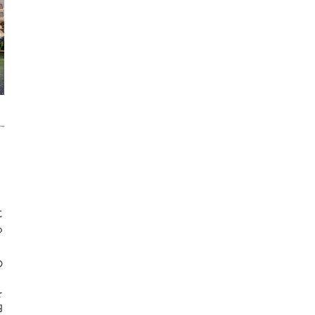
！
に
あ
の
、
を
内