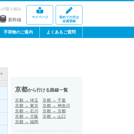
への取り組み
マイページ
初めての方は
新幹線
会員登録
手荷物のご案内
よくあるご質問
>
京都
から行ける路線一覧
京都
→
埼玉
京都
→
千葉
京都
→
東京
京都
→
神奈川
京都
→
石川
京都
→
京都
京都
→
大阪
京都
→
山口
京都
→
福岡