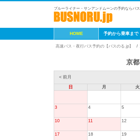
ブルーライナー・サンアンドムーンの予約ならバス
HOME
予約から乗車まで
高速バス・夜行バス予約の【バスのる.jp】
京都
< 前月
日
月
火
3
4
5
10
11
12
17
18
19