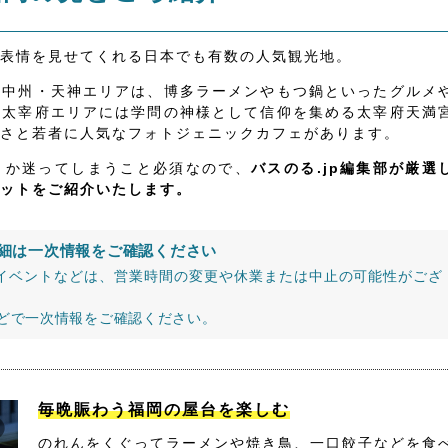
表情を見せてくれる日本でも有数の人気観光地。
・中州・天神エリアは、博多ラーメンやもつ鍋といったグルメ
、太宰府エリアには学問の神様として信仰を集める太宰府天満
さと若者に人気なフォトジェニックカフェがあります。
うか迷ってしまうこと必須なので、
バスのる.jp編集部が厳選
ットをご紹介いたします。
細は一次情報をご確認ください
イベントなどは、営業時間の変更や休業または中止の可能性がござ
などで一次情報をご確認ください。
毎晩賑わう福岡の屋台を楽しむ
のれんをくぐってラーメンや焼き鳥、一口餃子などを食