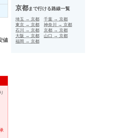
京都
まで行ける路線一覧
埼玉
→
京都
千葉
→
京都
東京
→
京都
神奈川
→
京都
石川
→
京都
京都
→
京都
大阪
→
京都
山口
→
京都
安値
福岡
→
京都
り
承