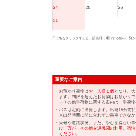
24
25
26
31
日にちをクリックすると、該当日に運行する便の一覧が
重要なご案内
お預かり荷物は
お一人様１個
となり、大
ます。制限を超えたお荷物はお預かりで
→その他手荷物に関する案内は
「手荷物
バスは定刻に出発します。出発15分前
※出発時間に間に合わずご乗車できなか
天候や道路状況、また、やむを得ない事
び、万が一その他交通機関の利用、宿泊
ください。