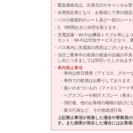
緊急連絡先は、出発当日のキャンセル受
全席指定席となり、お客様にて席の指定
バスの最後列のシート及び一部のシート
2、3時間おきに休憩を取ります。
充電設備・Wi-Fiは機器トラブル等に
セント・Wi-Fiは付加サービスとなり
バス車内に充電器の用意はございません
当日ご乗車中の座席の相違や設備の不具
し出につきましては対応いたしかねます
車内禁止事項
車内は終日禁煙（アイコス、グロー
車内での飲酒はお断りしております
臭いのきついもの（ファストフード
ヘアスプレーや制汗スプレー（香水
消灯後、他のお客様の睡眠の妨げに
暴力行為など、その他迷惑行為
上記禁止事項が発覚した場合や乗務員の
す。また損害が発生した場合にはお客様