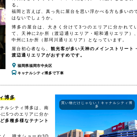
る。
福岡と言えば、真っ先に屋台を思い浮かべる方も多いの
はないでしょうか。
博多の屋台は、大きく分けて3つのエリアに分かれて
て、天神に2か所（渡辺通りエリア・昭和通りエリア）
中州に1か所（那珂川通りエリア）となっています。
屋台初心者なら、
観光客が多い天神のメインストリート
渡辺通りエリアがおすすめです。
福岡県福岡市中央区
キャナルシティ博多で下車
ィ博多
買い物だけじゃない！キャナルシティ博
多
ナルシティ博多は、南
心に5つのエリアに分か
ど多種多様なテナント
く、噴水ショーや3D