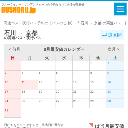
ブルーライナー・サンアンドムーンの予約ならバスのるが最安値
高速バス・夜行バス予約の【バスのる.jp】
石川 → 京都 の高速バス・
石川 → 京都
逆区間
の高速バス・夜行バス
8月最安値カレンダー
< 前月
次月 >
日
月
火
水
木
金
土
1
2
3
4
5
6
7
8
9
10
11
12
13
14
15
16
17
18
19
20
21
22
23
24
25
26
27
28
29
30
31
日にちをクリックすると、該当日に運行す
は当月最安値