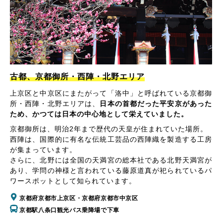
古都、京都御所・西陣・北野エリア
上京区と中京区にまたがって「洛中」と呼ばれている京都御
所・西陣・北野エリアは、
日本の首都だった平安京があった
ため、かつては日本の中心地として栄えていました。
京都御所は、明治2年まで歴代の天皇が住まれていた場所。
西陣は、国際的に有名な伝統工芸品の西陣織を製造する工房
が集まっています。
さらに、北野には全国の天満宮の総本社である北野天満宮が
あり、学問の神様と言われている藤原道真が祀られているパ
ワースポットとして知られています。
京都府京都市上京区・京都府京都市中京区
京都駅八条口観光バス乗降場で下車