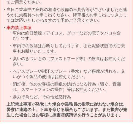
てご用意ください。
当日ご乗車中の座席の相違や設備の不具合等がございましたら速
やかに乗務員へお申し出ください。降車後のお申し出につきまし
ては対応いたしかねますので予めご了承ください。
車内禁止事項
車内は終日禁煙（アイコス、グローなどの電子タバコを含
む）です。
車内での飲酒はお断りしております、また泥酔状態でのご乗
車もお断りいたします。
臭いのきついもの（ファストフード等）の飲食はお控えくだ
さい。
ヘアスプレーや制汗スプレー（香水）など座席が汚れる、臭
いがつく製品の使用はお控えください。
消灯後、他のお客様の睡眠の妨げになる行為（騒ぐ、音漏
れ、スマートフォンの操作）等はお控えください。
暴力行為など、その他迷惑行為
上記禁止事項が発覚した場合や乗務員の指示に従わない場合は、
警察に連絡の上、下車を命じる場合もございます。また損害が発
生した場合にはお客様に損害賠償請求を行うことがあります。