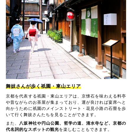
舞妓さんが歩く祇園・東山エリア
京都を代表する祇園・東山エリアは、京懐石を味わえる料亭
や昔ながらのお茶屋が集まっており、運が良ければ宴席へと
向かうために祇園のメインストリート・花見小路の石畳を歩
いて行く舞妓さんたちを見ることができます。
また、
八坂神社や円山公園、哲学の道、清水寺など、京都の
代名詞的なスポットの観光
を楽しむこともできます。