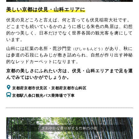
美しい京都は伏見・山科エリアに
伏見の見どころと言えば、何と言っても伏見稲荷大社です。
どこまでも続いているかのように感じる朱色の鳥居は、幻想
的かつ美しく、日本だけでなく世界各国の観光客を虜にして
います。
山科には紅葉の名所・毘沙門堂
があり、秋に
（びしゃもんどう）
は参道の石段にもみじが敷き詰められ、自然が作り出す神秘
的なレッドカーペットになります。
京都の美しさにふれたい方は、伏見・山科エリアまで足を運
んでみてはいかがでしょうか。
京都府京都市伏見区・京都府京都市山科区
京都駅八条口観光バス乗降場で下車
さわやかな香りがする竹林の小径