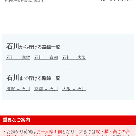
る便の一覧が表示されます。
石川
から行ける路線一覧
石川
→
滋賀
石川
→
京都
石川
→
大阪
石川
まで行ける路線一覧
滋賀
→
石川
京都
→
石川
大阪
→
石川
重要なご案内
お預かり荷物は
お一人様１個
となり、大きさは
縦・横・高さの合