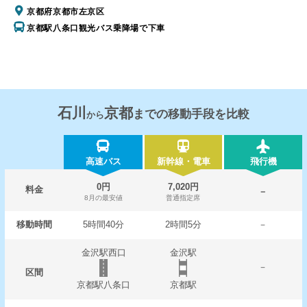
京都府京都市左京区
京都駅八条口観光バス乗降場で下車
石川
京都
までの移動手段を比較
から
高速バス
新幹線・電車
飛行機
0円
7,020円
料金
－
8月の最安値
普通指定席
移動時間
5時間40分
2時間5分
－
金沢駅西口
金沢駅
－
区間
京都駅八条口
京都駅