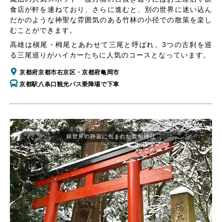
食店が軒を連ねており、さらに進むと、別の世界に迷い込ん
だかのような神聖な雰囲気のある竹林の小径での散策を楽し
むことができます。
高雄は槇尾・栂尾とあわせて三尾と呼ばれ、3つの古刹を巡
る三尾巡りがハイカーたちに人気のコースとなっています。
京都府京都市右京区・京都府亀岡市
京都駅八条口観光バス乗降場で下車
銀世界の静寂に包まれた貴船神社