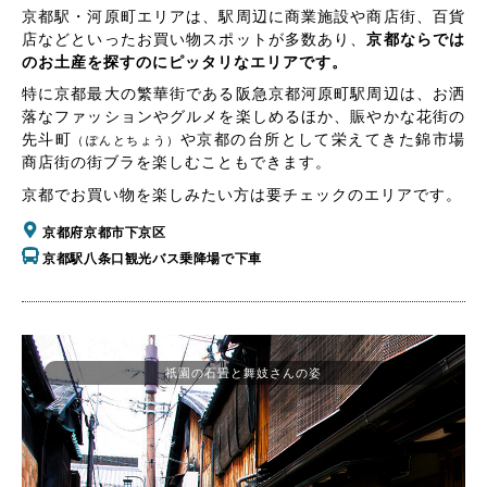
京都駅・河原町エリアは、駅周辺に商業施設や商店街、百貨
店などといったお買い物スポットが多数あり、
京都ならでは
のお土産を探すのにピッタリなエリアです。
特に京都最大の繁華街である阪急京都河原町駅周辺は、お洒
落なファッションやグルメを楽しめるほか、賑やかな花街の
先斗町
や京都の台所として栄えてきた錦市場
（ぽんとちょう）
商店街の街ブラを楽しむこともできます。
京都でお買い物を楽しみたい方は要チェックのエリアです。
京都府京都市下京区
京都駅八条口観光バス乗降場で下車
祇園の石畳と舞妓さんの姿