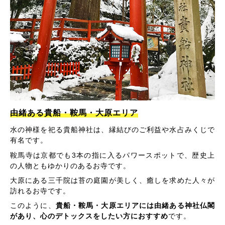
由緒ある貴船・鞍馬・大原エリア
水の神様を祀る貴船神社は、縁結びのご利益や水占みくじで
有名です。
鞍馬寺は京都でも3本の指に入るパワースポットで、歴史上
の人物ともゆかりのあるお寺です。
大原にある三千院は苔の庭園が美しく、癒しを求めた人々が
訪れるお寺です。
このように、
貴船・鞍馬・大原エリアには由緒ある神社仏閣
があり、心のデトックスをしたい方におすすめ
です。