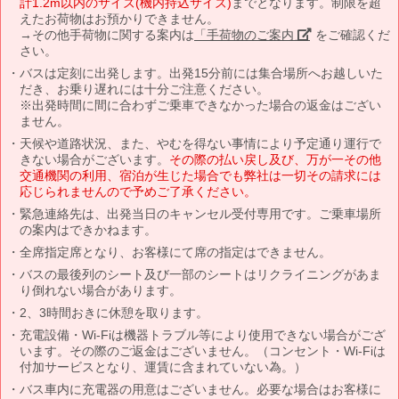
計1.2m以内のサイズ(機内持込サイズ)
までとなります。制限を超
えたお荷物はお預かりできません。
→その他手荷物に関する案内は
「手荷物のご案内」
をご確認くだ
さい。
バスは定刻に出発します。出発15分前には集合場所へお越しいた
だき、お乗り遅れには十分ご注意ください。
※出発時間に間に合わずご乗車できなかった場合の返金はござい
ません。
天候や道路状況、また、やむを得ない事情により予定通り運行で
きない場合がございます。
その際の払い戻し及び、万が一その他
交通機関の利用、宿泊が生じた場合でも弊社は一切その請求には
応じられませんので予めご了承ください。
緊急連絡先は、出発当日のキャンセル受付専用です。ご乗車場所
の案内はできかねます。
全席指定席となり、お客様にて席の指定はできません。
バスの最後列のシート及び一部のシートはリクライニングがあま
り倒れない場合があります。
2、3時間おきに休憩を取ります。
充電設備・Wi-Fiは機器トラブル等により使用できない場合がござ
います。その際のご返金はございません。（コンセント・Wi-Fiは
付加サービスとなり、運賃に含まれていない為。）
バス車内に充電器の用意はございません。必要な場合はお客様に