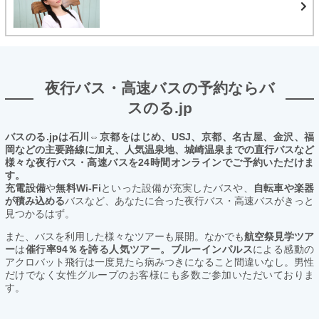
夜行バス・高速バスの予約ならバ
スのる.jp
バスのる.jpは石川⇔京都をはじめ、USJ、京都、名古屋、金沢、福
岡などの主要路線に加え、人気温泉地、城崎温泉までの直行バスなど
様々な夜行バス・高速バスを24時間オンラインでご予約いただけま
す。
充電設備
や
無料Wi-Fi
といった設備が充実したバスや、
自転車や楽器
が積み込める
バスなど、あなたに合った夜行バス・高速バスがきっと
見つかるはず。
また、バスを利用した様々なツアーも展開。なかでも
航空祭見学ツア
ー
は
催行率94％を誇る人気ツアー。ブルーインパルス
による感動の
アクロバット飛行は一度見たら病みつきになること間違いなし。男性
だけでなく女性グループのお客様にも多数ご参加いただいておりま
す。